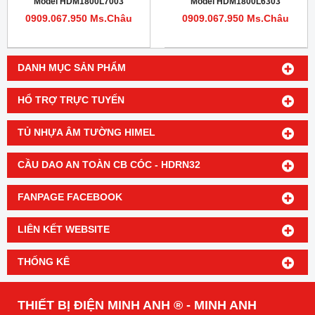
Model HDM1800L7003
Model HDM1800L6303
0909.067.950 Ms.Châu
0909.067.950 Ms.Châu
DANH MỤC SẢN PHẨM
HỔ TRỢ TRỰC TUYẾN
TỦ NHỰA ÂM TƯỜNG HIMEL
CẦU DAO AN TOÀN CB CÓC - HDRN32
FANPAGE FACEBOOK
LIÊN KẾT WEBSITE
THỐNG KÊ
THIẾT BỊ ĐIỆN MINH ANH ® - MINH ANH