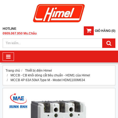
HOTLINE
GIỎ HÀNG
(
0
)
0909.067.950 Ms.Châu
Trang chủ
Thiết bị điện Himel
MCCB - CB khối dòng cắt tiêu chuẩn - HDM1 của Himel
MCCB 4P 63A 50kA Type M - Model HDM1100M634