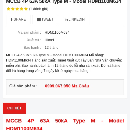
MCCB 4P 63A 50kA Type M - Model HDM1100M634
(
1
đánh giá
)
SHARE
TWEET
LINKEDIN
Mã sản phẩm :
HDM1100M634
Xuất xứ :
Himel
Bảo hành :
12 tháng
MCCB 4P 63A 50kA Type M - Model HDM1100M634 Mã hàng:
HDM1100M634 Hãng sản xuất: Himel Xuất xứ: Tây Ban Nha Vận chuyển:
miễn phí. Bảo hành: bảo hành 12 tháng do lỗi nhà sản xuất. Đổi trả hàng:
đổi trả hàng trong vòng 7 ngày kể từ ngày mua hàng.
Giá sản phẩm :
0909.067.950 Ms.Châu
CHI TIẾT
MCCB 4P 63A 50kA Type M - Model
HDM1100M634