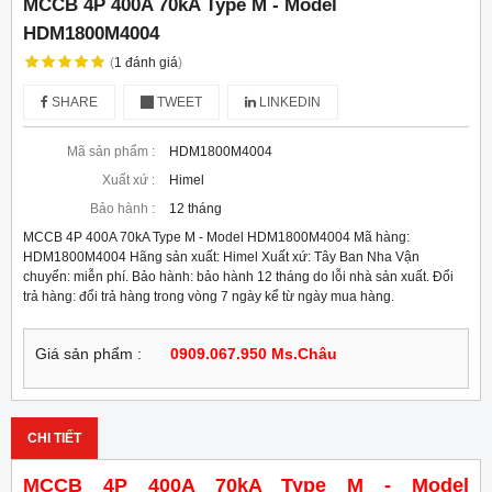
MCCB 4P 400A 70kA Type M - Model
HDM1800M4004
(
1
đánh giá
)
SHARE
TWEET
LINKEDIN
Mã sản phẩm :
HDM1800M4004
Xuất xứ :
Himel
Bảo hành :
12 tháng
MCCB 4P 400A 70kA Type M - Model HDM1800M4004 Mã hàng:
HDM1800M4004 Hãng sản xuất: Himel Xuất xứ: Tây Ban Nha Vận
chuyển: miễn phí. Bảo hành: bảo hành 12 tháng do lỗi nhà sản xuất. Đổi
trả hàng: đổi trả hàng trong vòng 7 ngày kể từ ngày mua hàng.
Giá sản phẩm :
0909.067.950 Ms.Châu
CHI TIẾT
MCCB 4P 400A 70kA Type M - Model