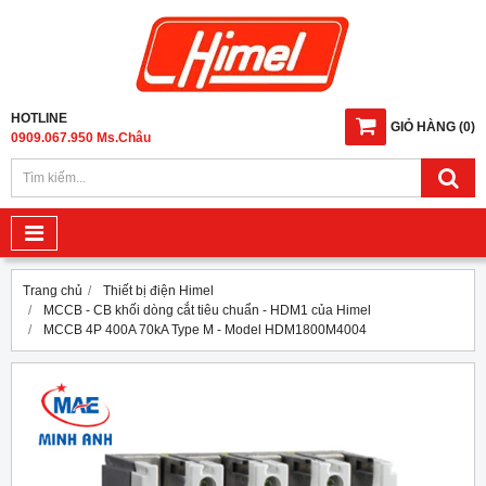
HOTLINE
GIỎ HÀNG
(
0
)
0909.067.950 Ms.Châu
Trang chủ
Thiết bị điện Himel
MCCB - CB khối dòng cắt tiêu chuẩn - HDM1 của Himel
MCCB 4P 400A 70kA Type M - Model HDM1800M4004