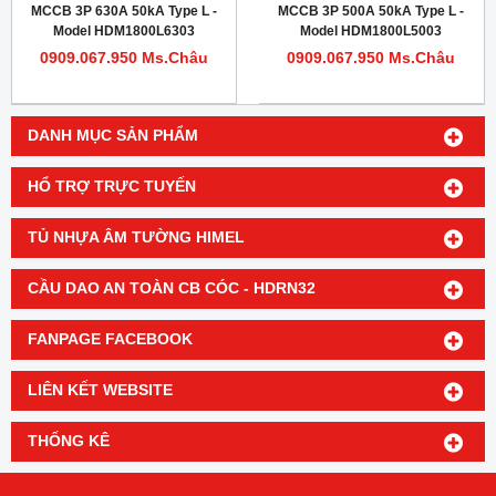
MCCB 3P 630A 50kA Type L -
MCCB 3P 500A 50kA Type L -
Model HDM1800L6303
Model HDM1800L5003
0909.067.950 Ms.Châu
0909.067.950 Ms.Châu
DANH MỤC SẢN PHẨM
HỔ TRỢ TRỰC TUYẾN
TỦ NHỰA ÂM TƯỜNG HIMEL
CẦU DAO AN TOÀN CB CÓC - HDRN32
FANPAGE FACEBOOK
LIÊN KẾT WEBSITE
THỐNG KÊ