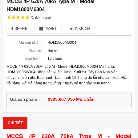
MCCB 4P 630A 70kA Type M - Model
HDM1800M6304
(
1
đánh giá
)
SHARE
TWEET
LINKEDIN
Mã sản phẩm :
HDM1800M6304
Xuất xứ :
Himel
Bảo hành :
12 tháng
MCCB 4P 630A 70kA Type M - Model HDM1800M6304 Mã hàng:
HDM1800M6304 Hãng sản xuất: Himel Xuất xứ: Tây Ban Nha Vận
chuyển: miễn phí. Bảo hành: bảo hành 12 tháng do lỗi nhà sản xuất. Đổi
trả hàng: đổi trả hàng trong vòng 7 ngày kể từ ngày mua hàng.
Giá sản phẩm :
0909.067.950 Ms.Châu
CHI TIẾT
MCCB 4P 630A 70kA Type M - Model