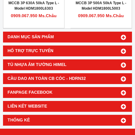
MCCB 3P 630A 50kA Type L -
MCCB 3P 500A 50kA Type L -
Model HDM1800L6303
Model HDM1800L5003
0909.067.950 Ms.Châu
0909.067.950 Ms.Châu
DANH MỤC SẢN PHẨM
HỔ TRỢ TRỰC TUYẾN
TỦ NHỰA ÂM TƯỜNG HIMEL
CẦU DAO AN TOÀN CB CÓC - HDRN32
FANPAGE FACEBOOK
LIÊN KẾT WEBSITE
THỐNG KÊ