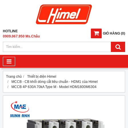
HOTLINE
GIỎ HÀNG
(
0
)
0909.067.950 Ms.Châu
Trang chủ
Thiết bị điện Himel
MCCB - CB khối dòng cắt tiêu chuẩn - HDM1 của Himel
MCCB 4P 630A 70kA Type M - Model HDM1800M6304