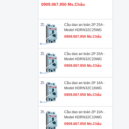
0909.067.950 Ms.Châu
Cầu dao an toàn 2P 25A -
Model HDRN32C25WG
0909.067.950 Ms.Châu
Cầu dao an toàn 2P 20A -
Model HDRN32C20WG
0909.067.950 Ms.Châu
Cầu dao an toàn 2P 16A -
Model HDRN32C16WG
0909.067.950 Ms.Châu
Cầu dao an toàn 2P 10A -
Model HDRN32C10WG
0909.067.950 Ms.Châu