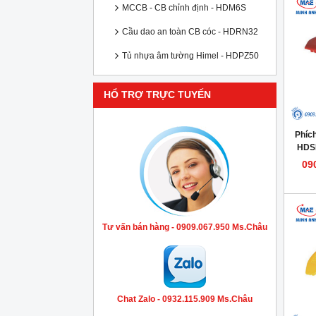
MCCB - CB chỉnh định - HDM6S
Cầu dao an toàn CB cóc - HDRN32
Tủ nhựa âm tường Himel - HDPZ50
HỔ TRỢ TRỰC TUYẾN
Phíc
HDS
09
Tư vấn bán hàng - 0909.067.950 Ms.Châu
Chat Zalo - 0932.115.909 Ms.Châu