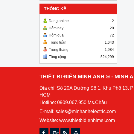
THỐNG KÊ
Đang online
2
Hôm nay
20
Hôm qua
72
Trong tuần
1,643
Trong tháng
1,984
Tổng cộng
524,299
THIẾT BỊ ĐIỆN MINH ANH ® - MINH
Địa chỉ: Số 20A Đường Số 1, Khu Phố 13, 
HCM
Hotline: 0909.067.950 Ms.Châu
E-mail: sales@minhanhelectric.com
Website:
www.thietbidienhimel.com