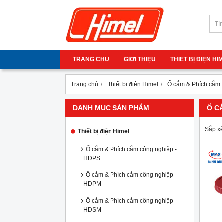
TRANG CHỦ
GIỚI THIỆU
THIẾT BỊ ĐIỆN H
Trang chủ
Thiết bị điện Himel
Ổ cắm & Phích cắm
DANH MỤC SẢN PHẨM
Ổ C
Sắp x
Thiết bị điện Himel
Ổ cắm & Phích cắm công nghiệp -
HDPS
Ổ cắm & Phích cắm công nghiệp -
HDPM
Ổ cắm & Phích cắm công nghiệp -
HDSM