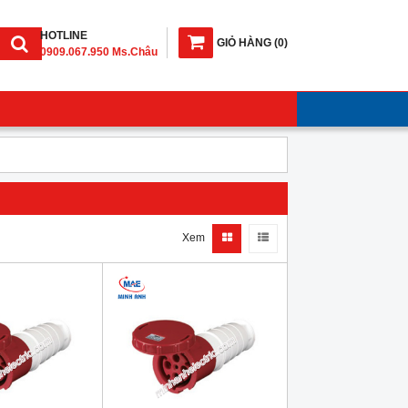
HOTLINE
GIỎ HÀNG
(
0
)
0909.067.950 Ms.Châu
Xem