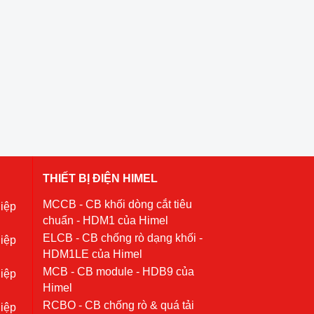
THIẾT BỊ ĐIỆN HIMEL
MCCB - CB khối dòng cắt tiêu
iệp
chuẩn - HDM1 của Himel
ELCB - CB chống rò dạng khối -
iệp
HDM1LE của Himel
MCB - CB module - HDB9 của
iệp
Himel
RCBO - CB chống rò & quá tải
iệp