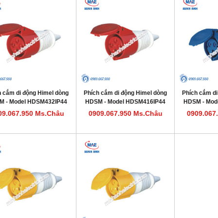
h cắm di động Himel dòng
Phích cắm di động Himel dòng
Phích cắm di
M - Model HDSM432IP44
HDSM - Model HDSM416IP44
HDSM - Mod
09.067.950 Ms.Châu
0909.067.950 Ms.Châu
0909.067