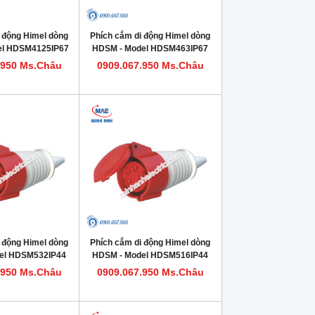
 động Himel dòng
Phích cắm di động Himel dòng
el HDSM4125IP67
HDSM - Model HDSM463IP67
.950 Ms.Châu
0909.067.950 Ms.Châu
 động Himel dòng
Phích cắm di động Himel dòng
el HDSM532IP44
HDSM - Model HDSM516IP44
.950 Ms.Châu
0909.067.950 Ms.Châu