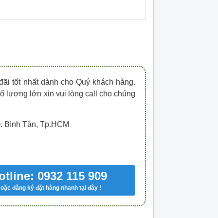
HDPZ50PR15IP30F
HDPZ50PR12IP30
0909.067.950 Ms.Châu
0909.067.950 Ms.
đãi tốt nhất dành cho Quý khách hàng.
số lượng lớn xin vui lòng call cho chúng
Q. Bình Tân, Tp.HCM
otline: 0932 115 909
oặc đăng ký đặt hàng nhanh tại đây !