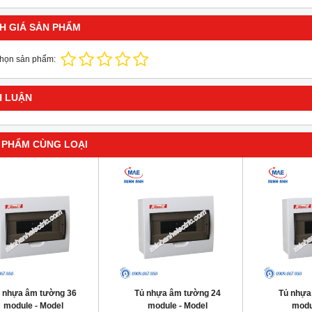
H GIÁ SẢN PHẨM
chọn sản phẩm:
H LUẬN
 PHẨM CÙNG LOẠI
 nhựa âm tường 36
Tủ nhựa âm tường 24
Tủ nhựa
module - Model
module - Model
modu