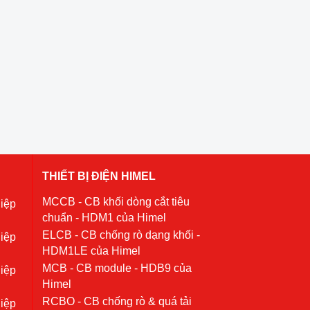
THIẾT BỊ ĐIỆN HIMEL
MCCB - CB khối dòng cắt tiêu
iệp
chuẩn - HDM1 của Himel
ELCB - CB chống rò dạng khối -
iệp
HDM1LE của Himel
MCB - CB module - HDB9 của
iệp
Himel
RCBO - CB chống rò & quá tải
iệp