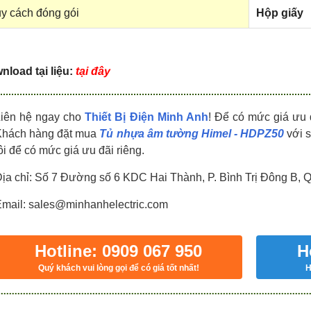
HDPZ50PR24IP30F
HDPZ50PR18IP30F
y cách đóng gói
Hộp giấy
0909.067.950 Ms.Châu
0909.067.950 Ms.Châu
nload tại liệu:
tại đây
Liên hệ ngay cho
Thiết Bị Điện Minh Anh
! Để có mức giá ưu 
Khách hàng đặt mua
Tủ nhựa âm tường Himel - HDPZ50
với 
ôi để có mức giá ưu đãi riêng.
ịa chỉ: Số 7 Đường số 6 KDC Hai Thành, P. Bình Trị Đông B, 
mail: sales@minhanhelectric.com
Hotline: 0909 067 950
H
Quý khách vui lòng gọi để có giá tốt nhất!
H