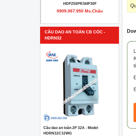
PR4IP30F
HDPZ50PR36IP30F
Qu
950 Ms.Châu
0909.067.950 Ms.Châu
Dow
CẦU DAO AN TOÀN CB CÓC -
HDRN32
t
Đ
E
Cầu dao an toàn 2P 32A - Model
HDRN32C32WG