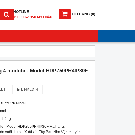
HOTLINE
GIỎ HÀNG
(
0
)
0909.067.950 Ms.Châu
 4 module - Model HDPZ50PR4IP30F
ET
LINKEDIN
DPZ50PR4IP30F
imel
 tháng
le - Model HDPZ50PR4IP30F Mã hàng:
 xuất: Himel Xuất xứ: Tây Ban Nha Vận chuyển: