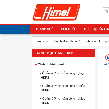
TRANG CHỦ
GIỚI THIỆU
THIẾT BỊ ĐIỆN H
Trang chủ
Thiết bị điện Himel
Tủ nhựa âm tường 
DANH MỤC SẢN PHẨM
Thiết bị điện Himel
Ổ cắm & Phích cắm công nghiệp -
HDPS
Ổ cắm & Phích cắm công nghiệp -
HDPM
Ổ cắm & Phích cắm công nghiệp -
HDSM