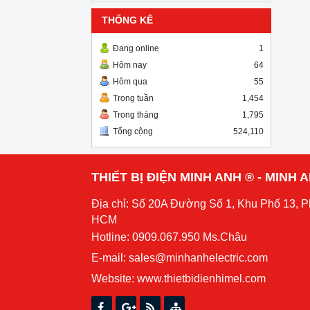
THỐNG KÊ
Đang online
1
Hôm nay
64
Hôm qua
55
Trong tuần
1,454
Trong tháng
1,795
Tổng cộng
524,110
THIẾT BỊ ĐIỆN MINH ANH ® - MINH
Địa chỉ: Số 20A Đường Số 1, Khu Phố 13, 
HCM
Hotline: 0909.067.950 Ms.Châu
E-mail: sales@minhanhelectric.com
Website:
www.thietbidienhimel.com