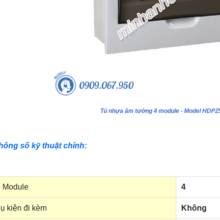
Tủ nhựa âm tường 4 module - Model HDP
hông số kỹ thuật chính:
 Module
4
ụ kiện đi kèm
Không
ựa âm tường 24 module - Model
Tủ nhựa âm tường 18 module - Model