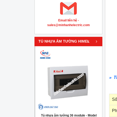
Email liên hệ -
sales@minhanhelectric.com
‹
›
TỦ NHỰA ÂM TƯỜNG HIMEL
» T
Số
Ph
g 4 module - Model
Tủ nhựa âm tường 36 module - Model
Tủ nh