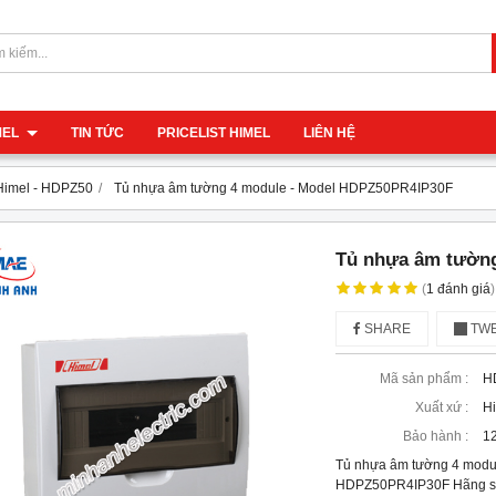
IMEL
TIN TỨC
PRICELIST HIMEL
LIÊN HỆ
Himel - HDPZ50
Tủ nhựa âm tường 4 module - Model HDPZ50PR4IP30F
Tủ nhựa âm tường
(
1
đánh giá
)
SHARE
TWE
Mã sản phẩm :
H
Xuất xứ :
H
Bảo hành :
12
Tủ nhựa âm tường 4 modu
HDPZ50PR4IP30F Hãng sản