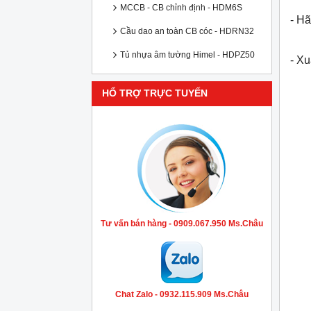
MCCB - CB chỉnh định - HDM6S
- Hã
Cầu dao an toàn CB cóc - HDRN32
Tủ nhựa âm tường Himel - HDPZ50
- X
HỔ TRỢ TRỰC TUYẾN
Tư vấn bán hàng - 0909.067.950 Ms.Châu
Chat Zalo - 0932.115.909 Ms.Châu