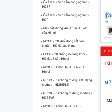
Ổ cắm & Phích cắm công nghiệp -
HDSF
Ổ cắm & Phích cắm công nghiệp -
HDP
Máy cắt không khí (ACB) - HDW6
của Himel
MCCB - CB khối dòng cắt tiêu
chuẩn - HDM1 của Himel
CHI T
ELCB - CB chống rò dạng khối -
HDM1LE của Himel
Tủ 
MCB - CB module - HDB9 của
Himel
RCBO - CB chống rò & quá tải dạng
a) 
module - HDB6PLE
RCCB - CB chống rò dạng module -
HDB6VR
- M
MCB - CB module - HDB6S