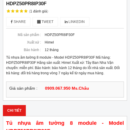
HDPZ50PR8IP30F
(
1
đánh giá
)
SHARE
TWEET
LINKEDIN
Mã sản phẩm :
HDPZ50PR8IP30F
Xuất xứ :
Himel
Bảo hành :
12 tháng
Tủ nhựa âm tường 8 module - Model HDPZ50PR8IP30F Mã hàng:
HDPZ50PR8IP30F Hãng sản xuất: Himel Xuất xứ: Tây Ban Nha Vận
chuyển: miễn phí. Bảo hành: bảo hành 12 tháng do lỗi nhà sản xuất. Đổi
trả hàng: đổi trả hàng trong vòng 7 ngày kể từ ngày mua hàng.
Giá sản phẩm :
0909.067.950 Ms.Châu
CHI TIẾT
Tủ nhựa âm tường 8 module - Model