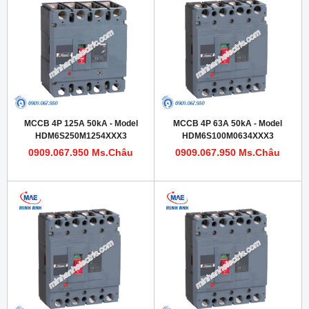
MCCB 4P 125A 50kA - Model
MCCB 4P 63A 50kA - Model
HDM6S250M1254XXX3
HDM6S100M0634XXX3
0909.067.950 Ms.Châu
0909.067.950 Ms.Châu