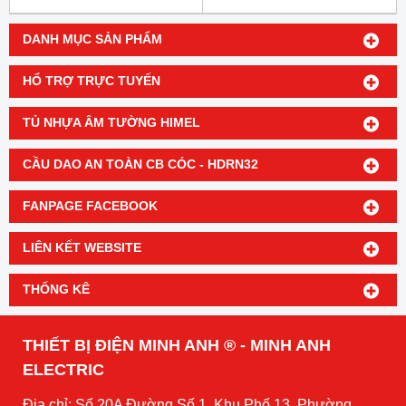
DANH MỤC SẢN PHẨM
HỔ TRỢ TRỰC TUYẾN
TỦ NHỰA ÂM TƯỜNG HIMEL
CẦU DAO AN TOÀN CB CÓC - HDRN32
FANPAGE FACEBOOK
LIÊN KẾT WEBSITE
THỐNG KÊ
THIẾT BỊ ĐIỆN MINH ANH ® - MINH ANH
ELECTRIC
Địa chỉ: Số 20A Đường Số 1, Khu Phố 13, Phường