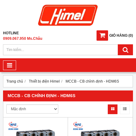
HOTLINE
GIỎ HÀNG
(
0
)
0909.067.950 Ms.Châu
Trang chủ
Thiết bị điện Himel
MCCB - CB chỉnh định - HDM6S
MCCB - CB CHỈNH ĐỊNH - HDM6S