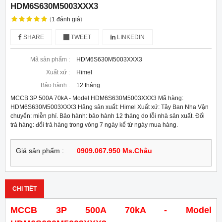
HDM6S630M5003XXX3
(
1
đánh giá
)
SHARE
TWEET
LINKEDIN
Mã sản phẩm :
HDM6S630M5003XXX3
Xuất xứ :
Himel
Bảo hành :
12 tháng
MCCB 3P 500A 70kA - Model HDM6S630M5003XXX3 Mã hàng:
HDM6S630M5003XXX3 Hãng sản xuất: Himel Xuất xứ: Tây Ban Nha Vận
chuyển: miễn phí. Bảo hành: bảo hành 12 tháng do lỗi nhà sản xuất. Đổi
trả hàng: đổi trả hàng trong vòng 7 ngày kể từ ngày mua hàng.
Giá sản phẩm :
0909.067.950 Ms.Châu
CHI TIẾT
MCCB 3P 500A 70kA - Model