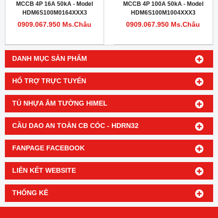
MCCB 4P 16A 50kA - Model
MCCB 4P 100A 50kA - Model
HDM6S100M0164XXX3
HDM6S100M1004XXX3
0909.067.950 Ms.Châu
0909.067.950 Ms.Châu
DANH MỤC SẢN PHẨM
HỔ TRỢ TRỰC TUYẾN
TỦ NHỰA ÂM TƯỜNG HIMEL
CẦU DAO AN TOÀN CB CÓC - HDRN32
FANPAGE FACEBOOK
LIÊN KẾT WEBSITE
THỐNG KÊ