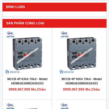
BÌNH LUẬN
SẢN PHẨM CÙNG LOẠI
MCCB 4P 630A 70kA - Model
MCCB 4P 500A 70kA - Model
HDM6S630M6304XXX3
HDM6S630M5004XXX3
0909.067.950 Ms.Châu
0909.067.950 Ms.Châu