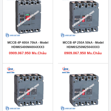
MCCB 4P 400A 70kA - Model
MCCB 4P 250A 50kA - Model
HDM6S400M4004XXX3
HDM6S250M2504XXX3
0909.067.950 Ms.Châu
0909.067.950 Ms.Châu