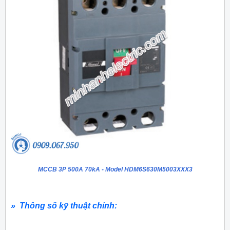
MCCB 3P 500A 70kA - Model HDM6S630M5003XXX3
» Thông số kỹ thuật chính: