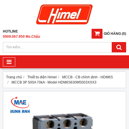
HOTLINE
GIỎ HÀNG
(
0
)
0909.067.950 Ms.Châu
Trang chủ
Thiết bị điện Himel
MCCB - CB chỉnh định - HDM6S
MCCB 3P 500A 70kA - Model HDM6S630M5003XXX3