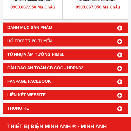
HDM6S100M0164XXX3
HDM6S100M1004XXX3
0909.067.950 Ms.Châu
0909.067.950 Ms.Châu
DANH MỤC SẢN PHẨM
HỔ TRỢ TRỰC TUYẾN
TỦ NHỰA ÂM TƯỜNG HIMEL
CẦU DAO AN TOÀN CB CÓC - HDRN32
FANPAGE FACEBOOK
LIÊN KẾT WEBSITE
THỐNG KÊ
THIẾT BỊ ĐIỆN MINH ANH ® - MINH ANH