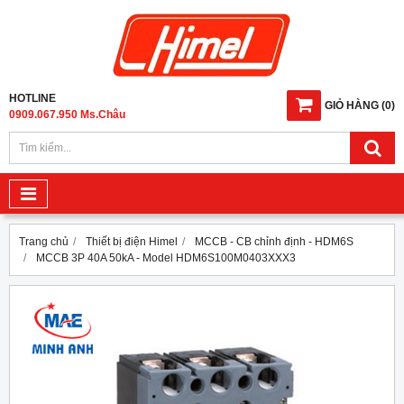
HOTLINE
GIỎ HÀNG
(
0
)
0909.067.950 Ms.Châu
Trang chủ
Thiết bị điện Himel
MCCB - CB chỉnh định - HDM6S
MCCB 3P 40A 50kA - Model HDM6S100M0403XXX3