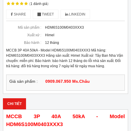
(
1
đánh giá
)
SHARE
TWEET
LINKEDIN
Mã sản phẩm :
HDM6S100M0403XXX3
Xuất xứ :
Himel
Bảo hành :
12 tháng
MCCB 3P 40A 50kA - Model HDM6S100M0403XXX3 Mã hàng:
HDM6S100M0403XXX3 Hãng sản xuất: Himel Xuất xứ: Tây Ban Nha Vận
chuyển: miễn phí. Bảo hành: bảo hành 12 tháng do lỗi nhà sản xuất. Đổi
trả hàng: đổi trả hàng trong vòng 7 ngày kể từ ngày mua hàng.
Giá sản phẩm :
0909.067.950 Ms.Châu
CHI TIẾT
MCCB 3P 40A 50kA - Model
HDM6S100M0403XXX3