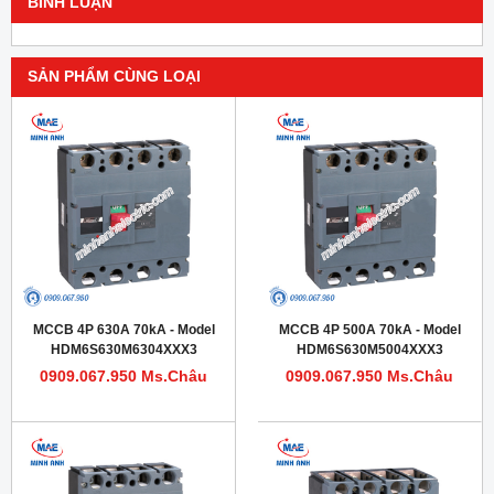
BÌNH LUẬN
SẢN PHẨM CÙNG LOẠI
MCCB 4P 630A 70kA - Model
MCCB 4P 500A 70kA - Model
HDM6S630M6304XXX3
HDM6S630M5004XXX3
0909.067.950 Ms.Châu
0909.067.950 Ms.Châu