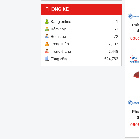
THỐNG KÊ
Đang online
1
Phí
Hôm nay
51
d
Hôm qua
72
090
Trong tuần
2,107
Trong tháng
2,448
Tổng cộng
524,763
Phí
d
090