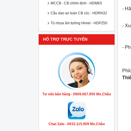
MCCB - CB chỉnh định - HDM6S
- Hã
Cầu dao an toàn CB cóc - HDRN32
Tủ nhựa âm tường Himel - HDPZ50
- X
HỔ TRỢ TRỰC TUYẾN
- P
Phí
Thi
Tư vấn bán hàng - 0909.067.950 Ms.Châu
Chat Zalo - 0932.115.909 Ms.Châu