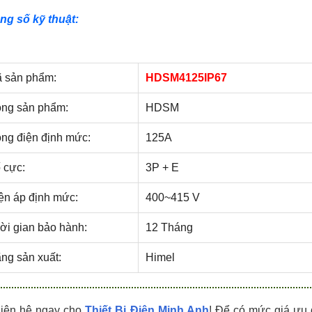
HDPZ50PR24IP30F
HDPZ50PR18IP30F
ng số kỹ thuật:
0909.067.950 Ms.Châu
0909.067.950 Ms.Châu
 sản phẩm:
HDSM4125IP67
ng sản phẩm:
HDSM
ng điện định mức:
125A
 cực:
3P + E
ện áp định mức:
400~415 V
ời gian bảo hành:
12 Tháng
ng sản xuất:
Himel
Liên hệ ngay cho
Thiết Bị Điện Minh Anh
! Để có mức giá ưu 