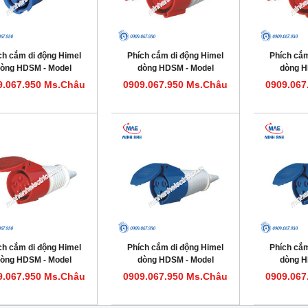
ch cắm di động Himel
Phích cắm di động Himel
Phích cắm
òng HDSM - Model
dòng HDSM - Model
dòng H
HDSM363IP67
HDSM532IP44
HDS
9.067.950 Ms.Châu
0909.067.950 Ms.Châu
0909.067
ch cắm di động Himel
Phích cắm di động Himel
Phích cắm
òng HDSM - Model
dòng HDSM - Model
dòng H
HDSM416IP44
HDSM332IP44
HDS
9.067.950 Ms.Châu
0909.067.950 Ms.Châu
0909.067