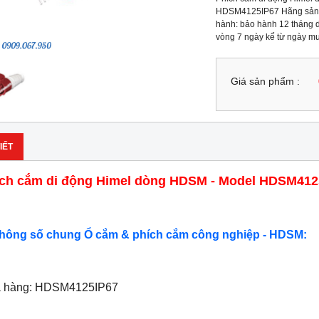
HDSM4125IP67 Hãng sản xu
hành: bảo hành 12 tháng do
vòng 7 ngày kể từ ngày m
Giá sản phẩm :
IẾT
ch cắm di động Himel dòng HDSM - Model HDSM412
Thông số chung Ổ cắm & phích cắm công nghiệp - HDSM:
ã hàng: HDSM4125IP67