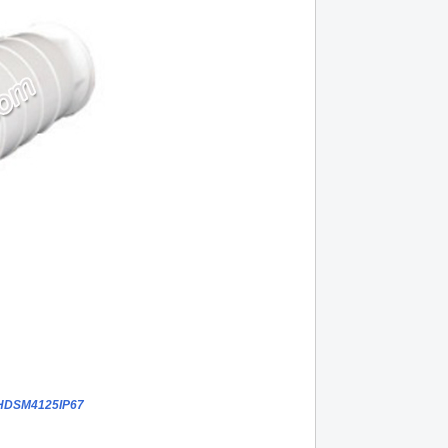
l HDSM4125IP67
Tủ nhựa âm tường 15 module - Model
Tủ nhựa âm tường 12 modu