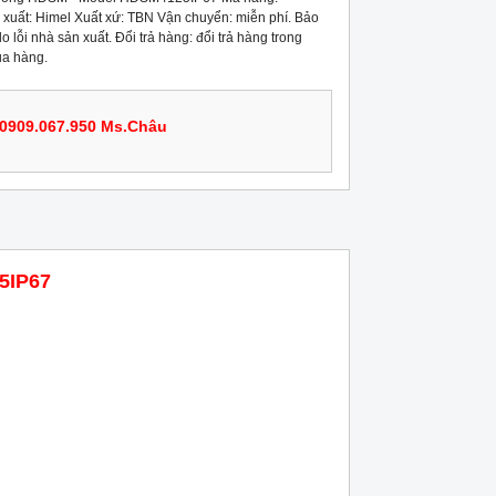
ất: Himel Xuất xứ: TBN Vận chuyển: miễn phí. Bảo
 lỗi nhà sản xuất. Đổi trả hàng: đổi trả hàng trong
ua hàng.
0909.067.950 Ms.Châu
5IP67