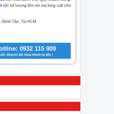
M
với số lượng lớn xin vui lòng call cho
Q. Bình Tân, Tp.HCM
otline: 0932 115 909
oặc đăng ký đặt hàng nhanh tại đây !