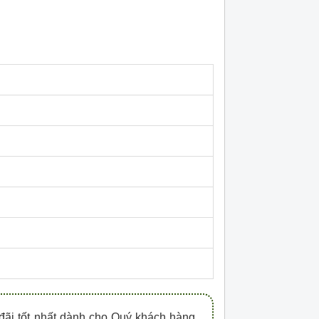
HDPZ50PR15IP30F
HDPZ50PR12IP30
0909.067.950 Ms.Châu
0909.067.950 Ms.
đãi tốt nhất dành cho Quý khách hàng.