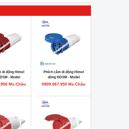
 di động Himel
Phích cắm di động Himel
DSM - Model
dòng HDSM - Model
M463IP67
HDSM3125IP67
.950 Ms.Châu
0909.067.950 Ms.Châu