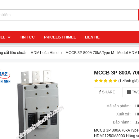
IMEL
TIN TỨC
PRICELIST HIMEL
LIÊN HỆ
g cắt tiêu chuẩn - HDM1 của Himel
MCCB 3P 800A 70kA Type M - Model HD
MCCB 3P 800A 70
(
1
đánh giá
)
SHARE
TWE
Mã sản phẩm :
H
Xuất xứ :
H
Bảo hành :
12
MCCB 3P 800A 70kA Type
HDM11250M8003 Hãng sản 