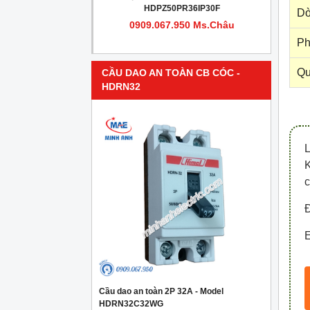
PR4IP30F
HDPZ50PR36IP30F
Dò
950 Ms.Châu
0909.067.950 Ms.Châu
Ph
Qu
CẦU DAO AN TOÀN CB CÓC -
HDRN32
c
Đ
E
Cầu dao an toàn 2P 32A - Model
HDRN32C32WG