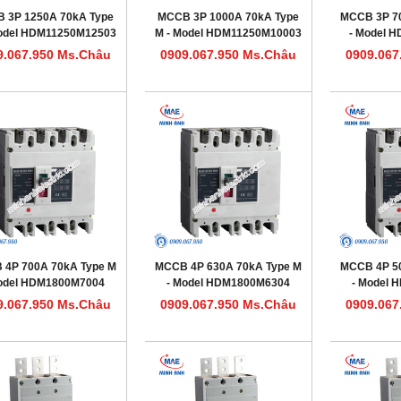
 3P 1250A 70kA Type
MCCB 3P 1000A 70kA Type
MCCB 3P 7
Model HDM11250M12503
M - Model HDM11250M10003
- Model 
9.067.950 Ms.Châu
0909.067.950 Ms.Châu
0909.067
 4P 700A 70kA Type M
MCCB 4P 630A 70kA Type M
MCCB 4P 5
odel HDM1800M7004
- Model HDM1800M6304
- Model
9.067.950 Ms.Châu
0909.067.950 Ms.Châu
0909.067