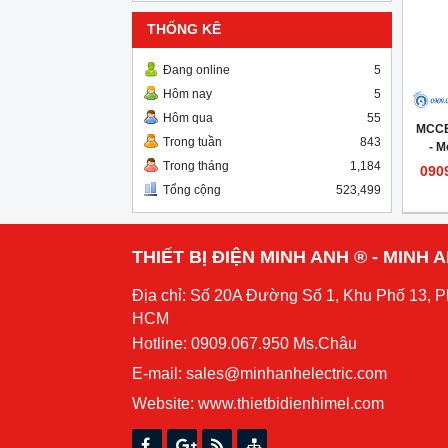
THỐNG KÊ
Đang online
5
Hôm nay
5
Hôm qua
55
MCCB
Trong tuần
843
- 
Trong tháng
1,184
090
Tổng cộng
523,499
THIẾT BỊ ĐIỆN MINH ANH ® - MINH
Địa chỉ: Số 20A Đường Số 1, Khu Phố 13, 
HCM
Hotline: 0909.067.950 Ms.Châu
E-mail: sales@minhanhelectric.com
Website:
www.thietbidienhimel.com