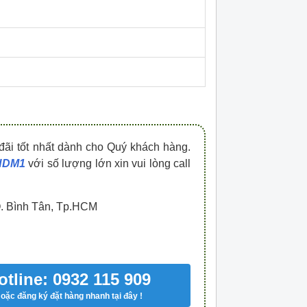
HDPZ50PR15IP30F
HDPZ50PR12IP30
0909.067.950 Ms.Châu
0909.067.950 Ms.
đãi tốt nhất dành cho Quý khách hàng.
 HDM1
với số lượng lớn xin vui lòng call
Q. Bình Tân, Tp.HCM
otline: 0932 115 909
oặc đăng ký đặt hàng nhanh tại đây !