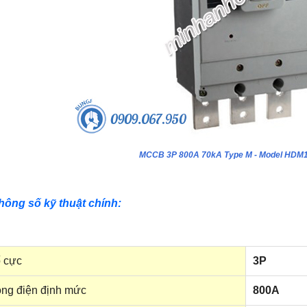
MCCB 3P 800A 70kA Type M - Model HDM
hông số kỹ thuật chính:
 cực
3P
ng điện định mức
800A
ựa âm tường 24 module - Model
Tủ nhựa âm tường 18 module - Model