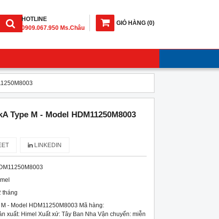
HOTLINE
GIỎ HÀNG
(
0
)
0909.067.950 Ms.Châu
M11250M8003
kA Type M - Model HDM11250M8003
ET
LINKEDIN
DM11250M8003
imel
 tháng
 M - Model HDM11250M8003 Mã hàng:
xuất: Himel Xuất xứ: Tây Ban Nha Vận chuyển: miễn