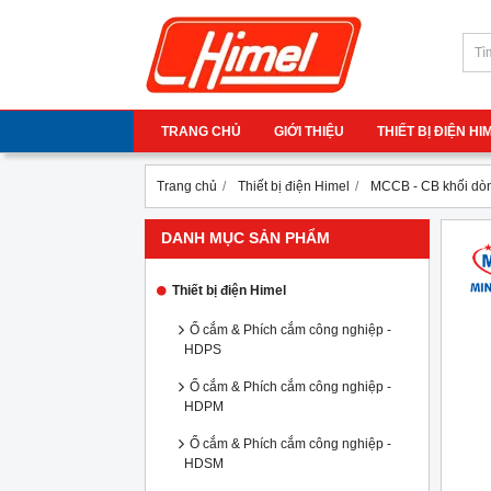
TRANG CHỦ
GIỚI THIỆU
THIẾT BỊ ĐIỆN H
Trang chủ
Thiết bị điện Himel
MCCB - CB khối dòn
DANH MỤC SẢN PHẨM
Thiết bị điện Himel
Ổ cắm & Phích cắm công nghiệp -
HDPS
Ổ cắm & Phích cắm công nghiệp -
HDPM
Ổ cắm & Phích cắm công nghiệp -
HDSM