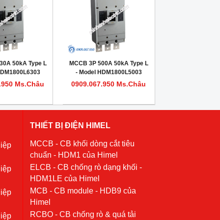
30A 50kA Type L
MCCB 3P 500A 50kA Type L
 HDM1800L6303
- Model HDM1800L5003
.950 Ms.Châu
0909.067.950 Ms.Châu
THIẾT BỊ ĐIỆN HIMEL
MCCB - CB khối dòng cắt tiêu
iệp
chuẩn - HDM1 của Himel
ELCB - CB chống rò dạng khối -
iệp
HDM1LE của Himel
MCB - CB module - HDB9 của
iệp
Himel
RCBO - CB chống rò & quá tải
iệp