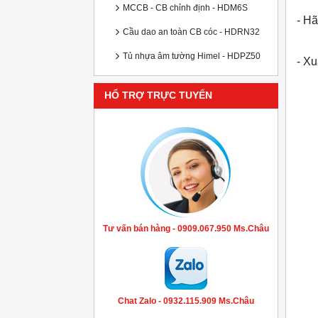
MCCB - CB chỉnh định - HDM6S
- Hã
Cầu dao an toàn CB cóc - HDRN32
Tủ nhựa âm tường Himel - HDPZ50
- X
HỔ TRỢ TRỰC TUYẾN
Tư vấn bán hàng - 0909.067.950 Ms.Châu
Chat Zalo - 0932.115.909 Ms.Châu