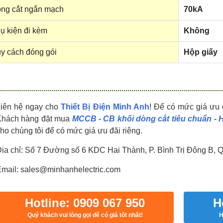
HDPZ50PR24IP30F
HDPZ50PR18IP30F
ng cắt ngắn mạch
70kA
0909.067.950 Ms.Châu
0909.067.950 Ms.Châu
ụ kiện đi kèm
Không
y cách đóng gói
Hộp giấy
Liên hệ ngay cho
Thiết Bị Điện Minh Anh
! Để có mức giá ưu 
Khách hàng đặt mua
MCCB - CB khối dòng cắt tiêu chuẩn -
ho chúng tôi để có mức giá ưu đãi riêng.
ịa chỉ: Số 7 Đường số 6 KDC Hai Thành, P. Bình Trị Đông B, 
mail: sales@minhanhelectric.com
Hotline: 0909 067 950
H
Quý khách vui lòng gọi để có giá tốt nhất!
H