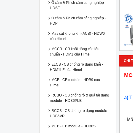
Ổ cắm & Phích cắm công nghiệp -
HDSF
Ổ cắm & Phích cắm công nghiệp -
HDP
Máy cắt không khí (ACB) - HDW6
của Himel
MCCB - CB khối dòng cắt tiêu
chuẩn - HDM1 của Himel
CHI T
ELCB - CB chống rò dạng khối -
HDM1LE của Himel
MCC
MCB - CB module - HDB9 của
Himel
RCBO - CB chống rò & quá tải dạng
a) 
module - HDB6PLE
RCCB - CB chống rò dạng module -
HDB6VR
- M
MCB - CB module - HDB6S