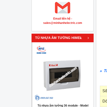
Email liên hệ -
sales@minhanhelectric.com
‹
›
TỦ NHỰA ÂM TƯỜNG HIMEL
» T
Số
Dò
g 4 module - Model
Tủ nhựa âm tường 36 module - Model
Tủ nh