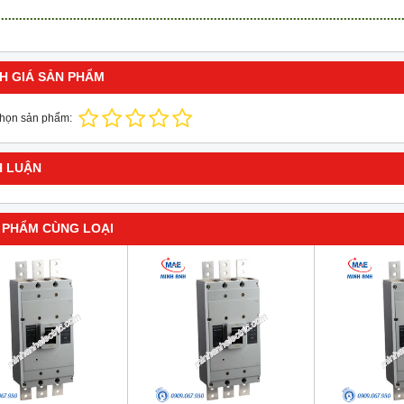
H GIÁ SẢN PHẨM
chọn sản phẩm:
H LUẬN
 PHẨM CÙNG LOẠI