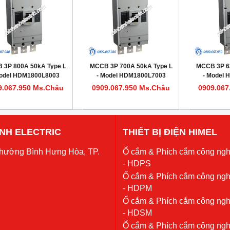
 3P 800A 50kA Type L
MCCB 3P 700A 50kA Type L
MCCB 3P 6
Model HDM1800L8003
- Model HDM1800L7003
- Model
9.067.950 Ms.Châu
0909.067.950 Ms.Châu
0909.067
 ANH ELECTRIC
THIẾT BỊ ĐIỆN HIMEL
Phường Bình Hưng Hòa, TP.
Ổ cắm & Phích cắm công ngh
- HDPS
Ổ cắm & Phích cắm công ngh
- HDPM
Ổ cắm & Phích cắm công ngh
- HDSM
Ổ cắm & Phích cắm công ngh