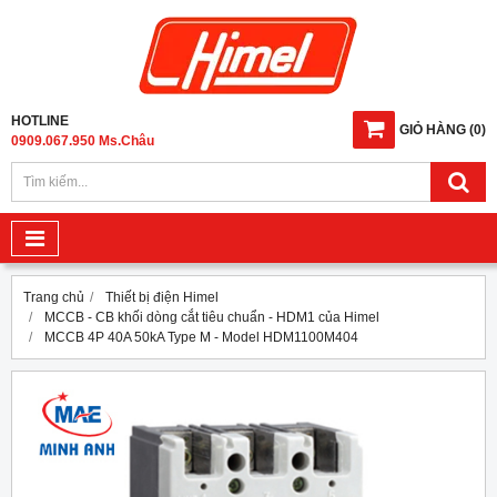
HOTLINE
GIỎ HÀNG
(
0
)
0909.067.950 Ms.Châu
Trang chủ
Thiết bị điện Himel
MCCB - CB khối dòng cắt tiêu chuẩn - HDM1 của Himel
MCCB 4P 40A 50kA Type M - Model HDM1100M404