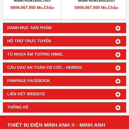
Model HDM1800L7003
Model HDM1800L6303
0909.067.950 Ms.Châu
0909.067.950 Ms.Châu
DANH MỤC SẢN PHẨM
HỔ TRỢ TRỰC TUYẾN
TỦ NHỰA ÂM TƯỜNG HIMEL
CẦU DAO AN TOÀN CB CÓC - HDRN32
FANPAGE FACEBOOK
LIÊN KẾT WEBSITE
THỐNG KÊ
THIẾT BỊ ĐIỆN MINH ANH ® - MINH ANH