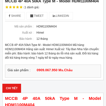
MCCB 4P 40A 50kA Type M - Model HDM1100M404
(
1
đánh giá
)
SHARE
TWEET
LINKEDIN
Mã sản phẩm :
HDM1100M404
Xuất xứ :
Himel
Bảo hành :
12 tháng
MCCB 4P 40A 50kA Type M - Model HDM1100M404 Mã hàng:
HDM1100M404 Hãng sản xuất: Himel Xuất xứ: Tây Ban Nha Vận chuyển:
miễn phí. Bảo hành: bảo hành 12 tháng do lỗi nhà sản xuất. Đổi trả hàng:
đổi trả hàng trong vòng 7 ngày kể từ ngày mua hàng.
Giá sản phẩm :
0909.067.950 Ms.Châu
CHI TIẾT
MCCB 4P 40A 50kA Type M - Model
HDM1100M404