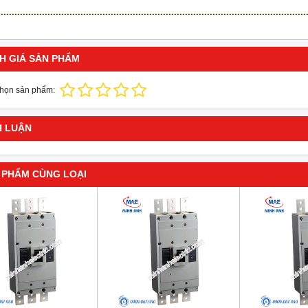
H GIÁ SẢN PHẨM
chọn sản phẩm:
H LUẬN
 PHẨM CÙNG LOẠI