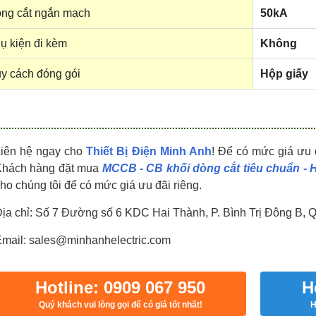
HDPZ50PR24IP30F
HDPZ50PR18IP30F
ng cắt ngắn mạch
50kA
0909.067.950 Ms.Châu
0909.067.950 Ms.Châu
ụ kiện đi kèm
Không
y cách đóng gói
Hộp giấy
Liên hệ ngay cho
Thiết Bị Điện Minh Anh
! Để có mức giá ưu 
Khách hàng đặt mua
MCCB - CB khối dòng cắt tiêu chuẩn -
ho chúng tôi để có mức giá ưu đãi riêng.
ịa chỉ: Số 7 Đường số 6 KDC Hai Thành, P. Bình Trị Đông B, 
mail: sales@minhanhelectric.com
Hotline: 0909 067 950
H
Quý khách vui lòng gọi để có giá tốt nhất!
H