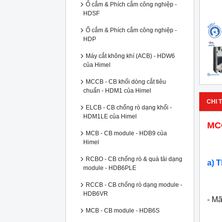
Ổ cắm & Phích cắm công nghiệp -
HDSF
Ổ cắm & Phích cắm công nghiệp -
HDP
Máy cắt không khí (ACB) - HDW6
của Himel
MCCB - CB khối dòng cắt tiêu
chuẩn - HDM1 của Himel
CHI T
ELCB - CB chống rò dạng khối -
HDM1LE của Himel
MCC
MCB - CB module - HDB9 của
Himel
RCBO - CB chống rò & quá tải dạng
a) 
module - HDB6PLE
RCCB - CB chống rò dạng module -
HDB6VR
- M
MCB - CB module - HDB6S