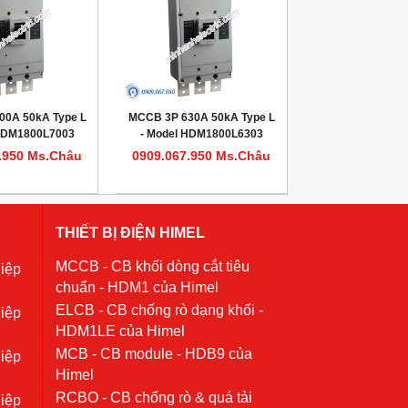
00A 50kA Type L
MCCB 3P 630A 50kA Type L
 HDM1800L7003
- Model HDM1800L6303
.950 Ms.Châu
0909.067.950 Ms.Châu
THIẾT BỊ ĐIỆN HIMEL
MCCB - CB khối dòng cắt tiêu
iệp
chuẩn - HDM1 của Himel
ELCB - CB chống rò dạng khối -
iệp
HDM1LE của Himel
MCB - CB module - HDB9 của
iệp
Himel
RCBO - CB chống rò & quá tải
iệp