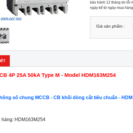
bảo hành 12 tháng do lỗi n
ngày kể từ ngày mua hàng
Giá sản phẩm :
IẾT
B 4P 25A 50kA Type M - Model HDM163M254
Thông số chung MCCB - CB khối dòng cắt tiêu chuẩn - HDM
ã hàng: HDM163M254