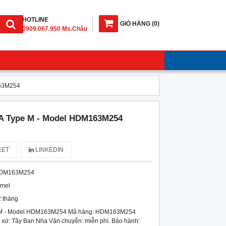
HOTLINE
GIỎ HÀNG
(
0
)
0909.067.950 Ms.Châu
163M254
A Type M - Model HDM163M254
ET
LINKEDIN
DM163M254
imel
 tháng
 M - Model HDM163M254 Mã hàng: HDM163M254
 xứ: Tây Ban Nha Vận chuyển: miễn phí. Bảo hành: