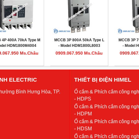
 4P 400A 70kA Type M
MCCB 3P 800A 50kA Type L
MCCB 3P 7
odel HDM1800M4004
- Model HDM1800L8003
- Model
9.067.950 Ms.Châu
0909.067.950 Ms.Châu
0909.067
 ANH ELECTRIC
THIẾT BỊ ĐIỆN HIMEL
Phường Bình Hưng Hòa, TP.
Ổ cắm & Phích cắm công ngh
- HDPS
Ổ cắm & Phích cắm công ngh
- HDPM
Ổ cắm & Phích cắm công ngh
- HDSM
Ổ cắm & Phích cắm công ngh