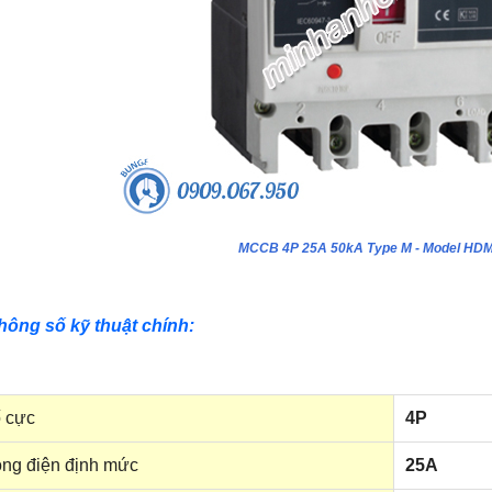
MCCB 4P 25A 50kA Type M - Model HD
hông số kỹ thuật chính:
 cực
4P
ng điện định mức
25A
ựa âm tường 24 module - Model
Tủ nhựa âm tường 18 module - Model