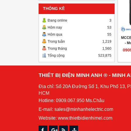
THỐNG KÊ
Đang online
3
Hôm nay
53
Hôm qua
55
MCCB
Trong tuần
1,219
- M
Trong tháng
1,560
090
Tổng cộng
523,875
THIẾT BỊ ĐIỆN MINH ANH ® - MINH
Địa chỉ: Số 20A Đường Số 1, Khu Phố 13, 
HCM
Hotline: 0909.067.950 Ms.Châu
E-mail: sales@minhanhelectric.com
Website:
www.thietbidienhimel.com