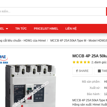
IMEL
TIN TỨC
PRICELIST HIMEL
LIÊN HỆ
g cắt tiêu chuẩn - HDM1 của Himel
MCCB 4P 25A 50kA Type M - Model HDM
MCCB 4P 25A 50k
(
1
đánh giá
)
SHARE
TWE
Mã sản phẩm :
H
Xuất xứ :
H
Bảo hành :
12
MCCB 4P 25A 50kA Type
Hãng sản xuất: Himel Xuất