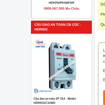
PR4IP30F
HDPZ50PR36IP30F
Dò
950 Ms.Châu
0909.067.950 Ms.Châu
Ph
Qu
CẦU DAO AN TOÀN CB CÓC -
HDRN32
c
Đ
E
Cầu dao an toàn 2P 32A - Model
HDRN32C32WG