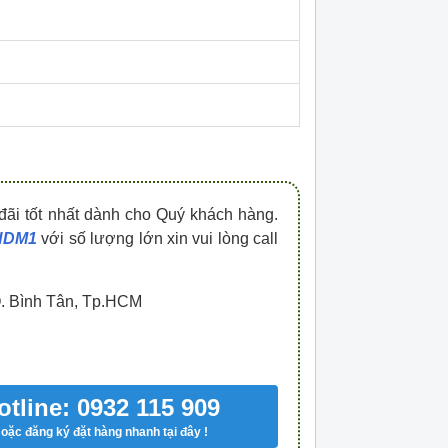
HDPZ50PR15IP30F
HDPZ50PR12IP30
0909.067.950 Ms.Châu
0909.067.950 Ms.
đãi tốt nhất dành cho Quý khách hàng.
 HDM1
với số lượng lớn xin vui lòng call
Q. Bình Tân, Tp.HCM
otline: 0932 115 909
oặc đăng ký đặt hàng nhanh tại đây !