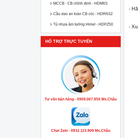
MCCB - CB chỉnh định - HDM6S
- Hã
Cầu dao an toàn CB cóc - HDRN32
Tủ nhựa âm tường Himel - HDPZ50
- X
HỔ TRỢ TRỰC TUYẾN
Tư vấn bán hàng - 0909.067.950 Ms.Châu
Chat Zalo - 0932.115.909 Ms.Châu