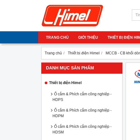
TRANG CHỦ
GIỚI THIỆU
THIẾT BỊ ĐIỆN H
Trang chủ
Thiết bị điện Himel
MCCB - CB khối dòn
DANH MỤC SẢN PHẨM
Thiết bị điện Himel
Ổ cắm & Phích cắm công nghiệp -
HDPS
Ổ cắm & Phích cắm công nghiệp -
HDPM
Ổ cắm & Phích cắm công nghiệp -
HDSM