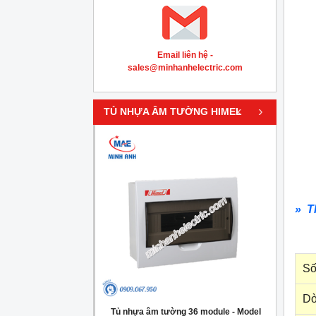
Email liên hệ -
sales@minhanhelectric.com
‹
›
TỦ NHỰA ÂM TƯỜNG HIMEL
» T
Số
Dò
g 4 module - Model
Tủ nhựa âm tường 36 module - Model
Tủ nh