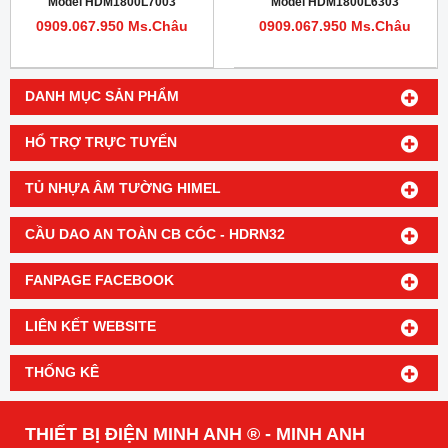
Model HDM1800L7003
Model HDM1800L6303
0909.067.950 Ms.Châu
0909.067.950 Ms.Châu
DANH MỤC SẢN PHẨM
HỔ TRỢ TRỰC TUYẾN
TỦ NHỰA ÂM TƯỜNG HIMEL
CẦU DAO AN TOÀN CB CÓC - HDRN32
FANPAGE FACEBOOK
LIÊN KẾT WEBSITE
THỐNG KÊ
THIẾT BỊ ĐIỆN MINH ANH ® - MINH ANH