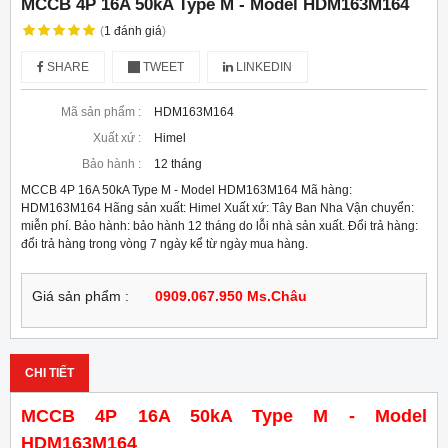
MCCB 4P 16A 50kA Type M - Model HDM163M164
(
1
đánh giá
)
SHARE
TWEET
LINKEDIN
Mã sản phẩm :
HDM163M164
Xuất xứ :
Himel
Bảo hành :
12 tháng
MCCB 4P 16A 50kA Type M - Model HDM163M164 Mã hàng:
HDM163M164 Hãng sản xuất: Himel Xuất xứ: Tây Ban Nha Vận chuyển:
miễn phí. Bảo hành: bảo hành 12 tháng do lỗi nhà sản xuất. Đổi trả hàng:
đổi trả hàng trong vòng 7 ngày kể từ ngày mua hàng.
Giá sản phẩm :
0909.067.950 Ms.Châu
CHI TIẾT
MCCB 4P 16A 50kA Type M - Model
HDM163M164