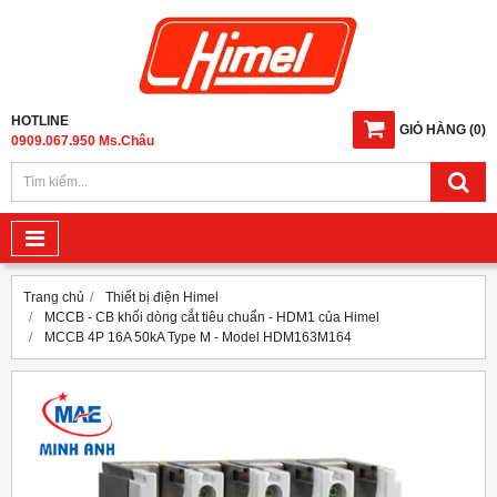
HOTLINE
GIỎ HÀNG
(
0
)
0909.067.950 Ms.Châu
Trang chủ
Thiết bị điện Himel
MCCB - CB khối dòng cắt tiêu chuẩn - HDM1 của Himel
MCCB 4P 16A 50kA Type M - Model HDM163M164