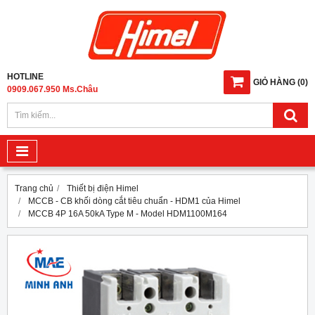
HOTLINE
GIỎ HÀNG
(
0
)
0909.067.950 Ms.Châu
Trang chủ
Thiết bị điện Himel
MCCB - CB khối dòng cắt tiêu chuẩn - HDM1 của Himel
MCCB 4P 16A 50kA Type M - Model HDM1100M164