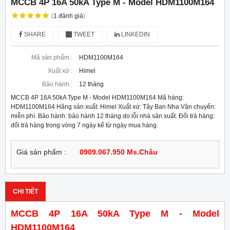
MCCB 4P 16A 50kA Type M - Model HDM1100M164
(
1
đánh giá
)
SHARE
TWEET
LINKEDIN
Mã sản phẩm :
HDM1100M164
Xuất xứ :
Himel
Bảo hành :
12 tháng
MCCB 4P 16A 50kA Type M - Model HDM1100M164 Mã hàng:
HDM1100M164 Hãng sản xuất: Himel Xuất xứ: Tây Ban Nha Vận chuyển:
miễn phí. Bảo hành: bảo hành 12 tháng do lỗi nhà sản xuất. Đổi trả hàng:
đổi trả hàng trong vòng 7 ngày kể từ ngày mua hàng.
Giá sản phẩm :
0909.067.950 Ms.Châu
CHI TIẾT
MCCB 4P 16A 50kA Type M - Model
HDM1100M164