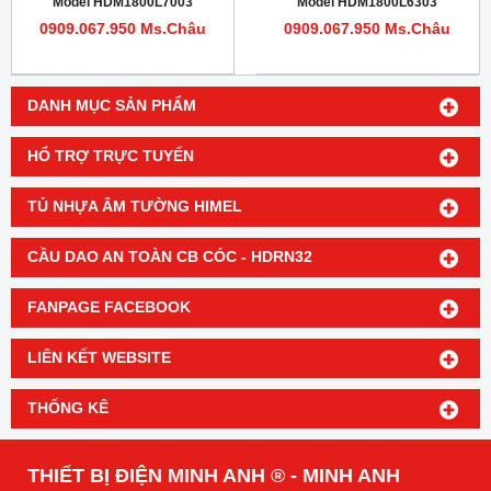
Model HDM1800L7003
Model HDM1800L6303
0909.067.950 Ms.Châu
0909.067.950 Ms.Châu
DANH MỤC SẢN PHẨM
HỔ TRỢ TRỰC TUYẾN
TỦ NHỰA ÂM TƯỜNG HIMEL
CẦU DAO AN TOÀN CB CÓC - HDRN32
FANPAGE FACEBOOK
LIÊN KẾT WEBSITE
THỐNG KÊ
THIẾT BỊ ĐIỆN MINH ANH ® - MINH ANH