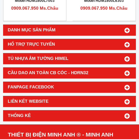
Model HDM1800L7003
Model HDM1800L6303
0909.067.950 Ms.Châu
0909.067.950 Ms.Châu
DANH MỤC SẢN PHẨM
HỔ TRỢ TRỰC TUYẾN
TỦ NHỰA ÂM TƯỜNG HIMEL
CẦU DAO AN TOÀN CB CÓC - HDRN32
FANPAGE FACEBOOK
LIÊN KẾT WEBSITE
THỐNG KÊ
THIẾT BỊ ĐIỆN MINH ANH ® - MINH ANH