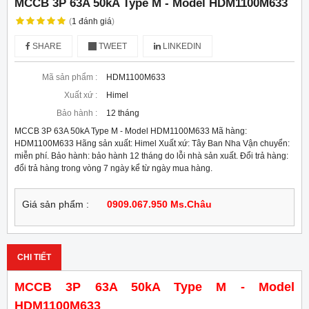
MCCB 3P 63A 50kA Type M - Model HDM1100M633
(
1
đánh giá
)
SHARE
TWEET
LINKEDIN
Mã sản phẩm :
HDM1100M633
Xuất xứ :
Himel
Bảo hành :
12 tháng
MCCB 3P 63A 50kA Type M - Model HDM1100M633 Mã hàng:
HDM1100M633 Hãng sản xuất: Himel Xuất xứ: Tây Ban Nha Vận chuyển:
miễn phí. Bảo hành: bảo hành 12 tháng do lỗi nhà sản xuất. Đổi trả hàng:
đổi trả hàng trong vòng 7 ngày kể từ ngày mua hàng.
Giá sản phẩm :
0909.067.950 Ms.Châu
CHI TIẾT
MCCB 3P 63A 50kA Type M - Model
HDM1100M633