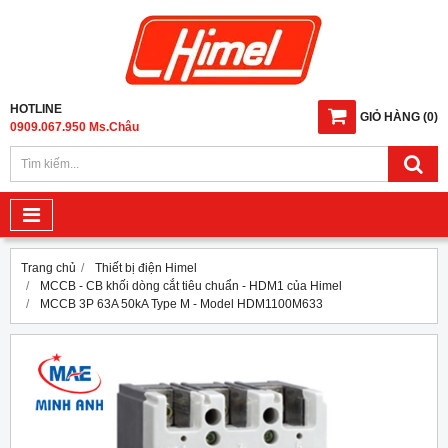
HOTLINE
GIỎ HÀNG
(
0
)
0909.067.950 Ms.Châu
Trang chủ
Thiết bị điện Himel
MCCB - CB khối dòng cắt tiêu chuẩn - HDM1 của Himel
MCCB 3P 63A 50kA Type M - Model HDM1100M633