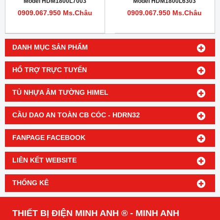
Model HDM1800L7003
Model HDM1800L6303
0909.067.950 Ms.Châu
0909.067.950 Ms.Châu
DANH MỤC SẢN PHẨM
HỔ TRỢ TRỰC TUYẾN
TỦ NHỰA ÂM TƯỜNG HIMEL
CẦU DAO AN TOÀN CB CÓC - HDRN32
FANPAGE FACEBOOK
LIÊN KẾT WEBSITE
THỐNG KÊ
THIẾT BỊ ĐIỆN MINH ANH ® - MINH ANH