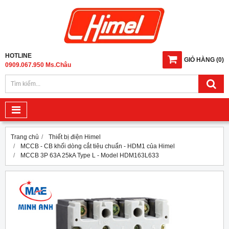
HOTLINE
GIỎ HÀNG
(
0
)
0909.067.950 Ms.Châu
Trang chủ
Thiết bị điện Himel
MCCB - CB khối dòng cắt tiêu chuẩn - HDM1 của Himel
MCCB 3P 63A 25kA Type L - Model HDM163L633