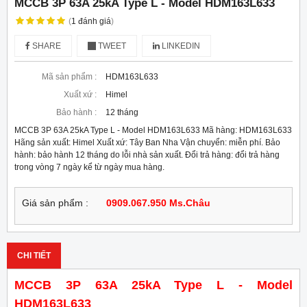
MCCB 3P 63A 25kA Type L - Model HDM163L633
(
1
đánh giá
)
SHARE
TWEET
LINKEDIN
Mã sản phẩm :
HDM163L633
Xuất xứ :
Himel
Bảo hành :
12 tháng
MCCB 3P 63A 25kA Type L - Model HDM163L633 Mã hàng: HDM163L633
Hãng sản xuất: Himel Xuất xứ: Tây Ban Nha Vận chuyển: miễn phí. Bảo
hành: bảo hành 12 tháng do lỗi nhà sản xuất. Đổi trả hàng: đổi trả hàng
trong vòng 7 ngày kể từ ngày mua hàng.
Giá sản phẩm :
0909.067.950 Ms.Châu
CHI TIẾT
MCCB 3P 63A 25kA Type L - Model
HDM163L633