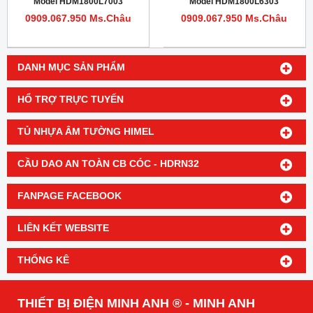
Model HDM1800L7003
Model HDM1800L6303
0909.067.950 Ms.Châu
0909.067.950 Ms.Châu
DANH MỤC SẢN PHẨM
HỔ TRỢ TRỰC TUYẾN
TỦ NHỰA ÂM TƯỜNG HIMEL
CẦU DAO AN TOÀN CB CÓC - HDRN32
FANPAGE FACEBOOK
LIÊN KẾT WEBSITE
THỐNG KÊ
THIẾT BỊ ĐIỆN MINH ANH ® - MINH ANH