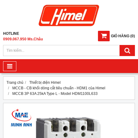
HOTLINE
GIỎ HÀNG
(
0
)
0909.067.950 Ms.Châu
Trang chủ
Thiết bị điện Himel
MCCB - CB khối dòng cắt tiêu chuẩn - HDM1 của Himel
MCCB 3P 63A 25kA Type L - Model HDM1100L633