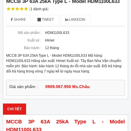
MCCB 3P 63A 25kA Type L - Model HDM1100L633
(
1
đánh giá
)
SHARE
TWEET
LINKEDIN
Mã sản phẩm :
HDM1100L633
Xuất xứ :
Himel
Bảo hành :
12 tháng
MCCB 3P 63A 25kA Type L - Model HDM1100L633 Mã hàng:
HDM1100L633 Hãng sản xuất: Himel Xuất xứ: Tây Ban Nha Vận chuyển:
miễn phí. Bảo hành: bảo hành 12 tháng do lỗi nhà sản xuất. Đổi trả hàng:
đổi trả hàng trong vòng 7 ngày kể từ ngày mua hàng.
Giá sản phẩm :
0909.067.950 Ms.Châu
CHI TIẾT
MCCB 3P 63A 25kA Type L - Model
HDM1100L633