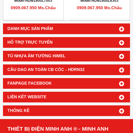
Model HDM1800L7003
Model HDM1800L6303
0909.067.950 Ms.Châu
0909.067.950 Ms.Châu
DANH MỤC SẢN PHẨM
HỔ TRỢ TRỰC TUYẾN
TỦ NHỰA ÂM TƯỜNG HIMEL
CẦU DAO AN TOÀN CB CÓC - HDRN32
FANPAGE FACEBOOK
LIÊN KẾT WEBSITE
THỐNG KÊ
THIẾT BỊ ĐIỆN MINH ANH ® - MINH ANH