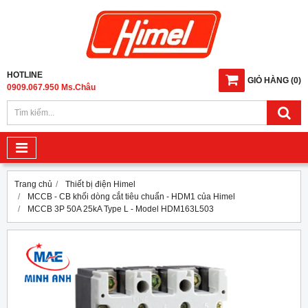
HOTLINE
GIỎ HÀNG
(
0
)
0909.067.950 Ms.Châu
Trang chủ
Thiết bị điện Himel
MCCB - CB khối dòng cắt tiêu chuẩn - HDM1 của Himel
MCCB 3P 50A 25kA Type L - Model HDM163L503