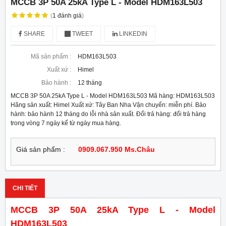
MCCB 3P 50A 25kA Type L - Model HDM163L503
(
1
đánh giá
)
SHARE
TWEET
LINKEDIN
Mã sản phẩm :
HDM163L503
Xuất xứ :
Himel
Bảo hành :
12 tháng
MCCB 3P 50A 25kA Type L - Model HDM163L503 Mã hàng: HDM163L503
Hãng sản xuất: Himel Xuất xứ: Tây Ban Nha Vận chuyển: miễn phí. Bảo
hành: bảo hành 12 tháng do lỗi nhà sản xuất. Đổi trả hàng: đổi trả hàng
trong vòng 7 ngày kể từ ngày mua hàng.
Giá sản phẩm :
0909.067.950 Ms.Châu
CHI TIẾT
MCCB 3P 50A 25kA Type L - Model
HDM163L503