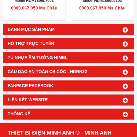
Model HDM1800L7003
Model HDM1800L6303
0909.067.950 Ms.Châu
0909.067.950 Ms.Châu
DANH MỤC SẢN PHẨM
HỔ TRỢ TRỰC TUYẾN
TỦ NHỰA ÂM TƯỜNG HIMEL
CẦU DAO AN TOÀN CB CÓC - HDRN32
FANPAGE FACEBOOK
LIÊN KẾT WEBSITE
THỐNG KÊ
THIẾT BỊ ĐIỆN MINH ANH ® - MINH ANH