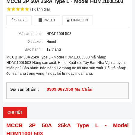
MCCB 3P 50A 25kA Type L - Model HDM1100L503
(
1
đánh giá
)
SHARE
TWEET
LINKEDIN
Mã sản phẩm :
HDM1100L503
Xuất xứ :
Himel
Bảo hành :
12 tháng
MCCB 3P 50A 25kA Type L - Model HDM1100L503 Mã hàng:
HDM1100L503 Hãng sản xuất: Himel Xuất xứ: Tây Ban Nha Vận chuyển:
miễn phí. Bảo hành: bảo hành 12 tháng do lỗi nhà sản xuất. Đổi trả hàng:
đổi trả hàng trong vòng 7 ngày kể từ ngày mua hàng.
Giá sản phẩm :
0909.067.950 Ms.Châu
CHI TIẾT
MCCB 3P 50A 25kA Type L - Model
HDM1100L503