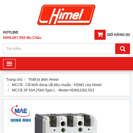
HOTLINE
GIỎ HÀNG
(
0
)
0909.067.950 Ms.Châu
Trang chủ
Thiết bị điện Himel
MCCB - CB khối dòng cắt tiêu chuẩn - HDM1 của Himel
MCCB 3P 50A 25kA Type L - Model HDM1100L503