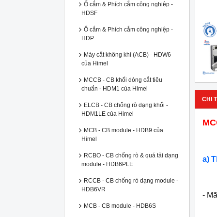
Ổ cắm & Phích cắm công nghiệp -
HDSF
Ổ cắm & Phích cắm công nghiệp -
HDP
Máy cắt không khí (ACB) - HDW6
của Himel
MCCB - CB khối dòng cắt tiêu
chuẩn - HDM1 của Himel
CHI T
ELCB - CB chống rò dạng khối -
HDM1LE của Himel
MCC
MCB - CB module - HDB9 của
Himel
RCBO - CB chống rò & quá tải dạng
a) 
module - HDB6PLE
RCCB - CB chống rò dạng module -
HDB6VR
- M
MCB - CB module - HDB6S