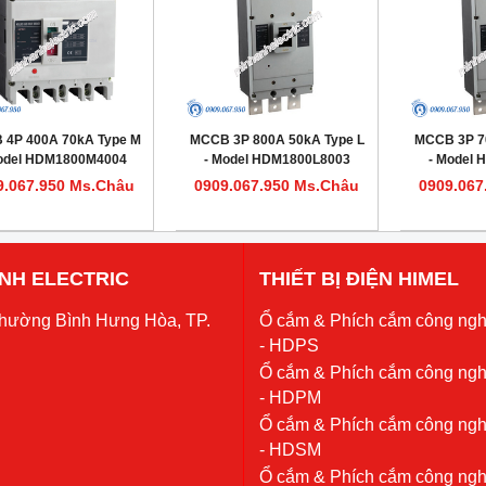
 4P 400A 70kA Type M
MCCB 3P 800A 50kA Type L
MCCB 3P 7
odel HDM1800M4004
- Model HDM1800L8003
- Model
9.067.950 Ms.Châu
0909.067.950 Ms.Châu
0909.067
 ANH ELECTRIC
THIẾT BỊ ĐIỆN HIMEL
Phường Bình Hưng Hòa, TP.
Ổ cắm & Phích cắm công ngh
- HDPS
Ổ cắm & Phích cắm công ngh
- HDPM
Ổ cắm & Phích cắm công ngh
- HDSM
Ổ cắm & Phích cắm công ngh