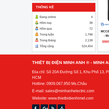
THỐNG KÊ
Đang online
4
Hôm nay
38
Hôm qua
72
MCCB
Trong tuần
1,798
- M
Trong tháng
2,139
090
Tổng cộng
524,454
THIẾT BỊ ĐIỆN MINH ANH ® - MINH
Địa chỉ: Số 20A Đường Số 1, Khu Phố 13, 
HCM
Hotline: 0909.067.950 Ms.Châu
E-mail: sales@minhanhelectric.com
Website:
www.thietbidienhimel.com