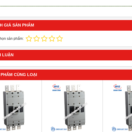
H GIÁ SẢN PHẨM
chọn sản phẩm:
H LUẬN
 PHẨM CÙNG LOẠI