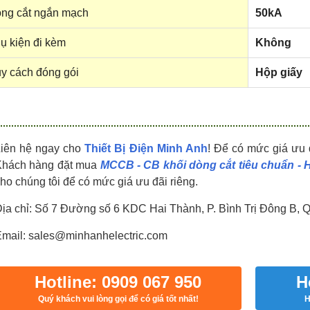
HDPZ50PR24IP30F
HDPZ50PR18IP30F
ng cắt ngắn mạch
50kA
0909.067.950 Ms.Châu
0909.067.950 Ms.Châu
ụ kiện đi kèm
Không
y cách đóng gói
Hộp giấy
Liên hệ ngay cho
Thiết Bị Điện Minh Anh
! Để có mức giá ưu 
Khách hàng đặt mua
MCCB - CB khối dòng cắt tiêu chuẩn -
ho chúng tôi để có mức giá ưu đãi riêng.
ịa chỉ: Số 7 Đường số 6 KDC Hai Thành, P. Bình Trị Đông B, 
mail: sales@minhanhelectric.com
Hotline: 0909 067 950
H
Quý khách vui lòng gọi để có giá tốt nhất!
H