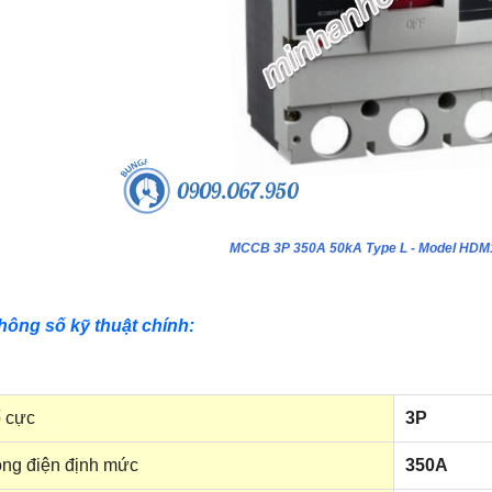
MCCB 3P 350A 50kA Type L - Model HD
hông số kỹ thuật chính:
 cực
3P
ng điện định mức
350A
ựa âm tường 24 module - Model
Tủ nhựa âm tường 18 module - Model