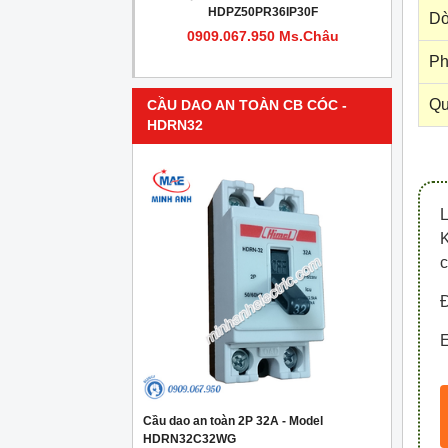
PR4IP30F
HDPZ50PR36IP30F
Dò
950 Ms.Châu
0909.067.950 Ms.Châu
Ph
Qu
CẦU DAO AN TOÀN CB CÓC -
HDRN32
c
Đ
E
Cầu dao an toàn 2P 32A - Model
HDRN32C32WG