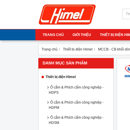
TRANG CHỦ
GIỚI THIỆU
THIẾT BỊ ĐIỆN H
Trang chủ
Thiết bị điện Himel
MCCB - CB khối dòn
DANH MỤC SẢN PHẨM
Thiết bị điện Himel
Ổ cắm & Phích cắm công nghiệp -
HDPS
Ổ cắm & Phích cắm công nghiệp -
HDPM
Ổ cắm & Phích cắm công nghiệp -
HDSM