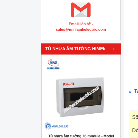
Email liên hệ -
sales@minhanhelectric.com
‹
›
TỦ NHỰA ÂM TƯỜNG HIMEL
» T
Số
Dò
g 4 module - Model
Tủ nhựa âm tường 36 module - Model
Tủ nh