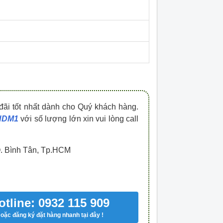
HDPZ50PR15IP30F
HDPZ50PR12IP30
0909.067.950 Ms.Châu
0909.067.950 Ms.
đãi tốt nhất dành cho Quý khách hàng.
 HDM1
với số lượng lớn xin vui lòng call
Q. Bình Tân, Tp.HCM
otline: 0932 115 909
oặc đăng ký đặt hàng nhanh tại đây !