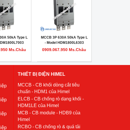
00A 50kA Type L
MCCB 3P 630A 50kA Type L
 HDM1800L7003
- Model HDM1800L6303
.950 Ms.Châu
0909.067.950 Ms.Châu
THIẾT BỊ ĐIỆN HIMEL
MCCB - CB khối dòng cắt tiêu
iệp
chuẩn - HDM1 của Himel
ELCB - CB chống rò dạng khối -
iệp
HDM1LE của Himel
MCB - CB module - HDB9 của
iệp
Himel
RCBO - CB chống rò & quá tải
iệp