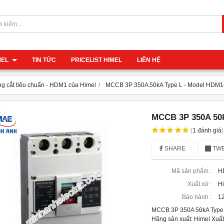
IMEL
TIN TỨC
PRICELIST HIMEL
LIÊN HỆ
g cắt tiêu chuẩn - HDM1 của Himel
MCCB 3P 350A 50kA Type L - Model HDM
MCCB 3P 350A 50k
(
1
đánh giá
)
SHARE
TWE
Mã sản phẩm :
H
Xuất xứ :
H
Bảo hành :
12
MCCB 3P 350A 50kA Type
Hãng sản xuất: Himel Xuất