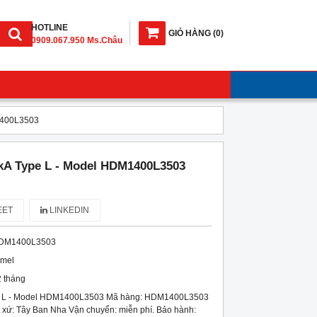
HOTLINE
GIỎ HÀNG
(
0
)
0909.067.950 Ms.Châu
1400L3503
A Type L - Model HDM1400L3503
ET
LINKEDIN
DM1400L3503
imel
 tháng
 L - Model HDM1400L3503 Mã hàng: HDM1400L3503
 xứ: Tây Ban Nha Vận chuyển: miễn phí. Bảo hành: