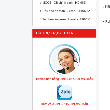
MCCB - CB chỉnh định - HDM6S
- Hã
Cầu dao an toàn CB cóc - HDRN32
Tủ nhựa âm tường Himel - HDPZ50
- X
HỔ TRỢ TRỰC TUYẾN
Tư vấn bán hàng - 0909.067.950 Ms.Châu
Chat Zalo - 0932.115.909 Ms.Châu