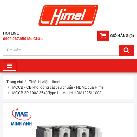
HOTLINE
GIỎ HÀNG
(
0
)
0909.067.950 Ms.Châu
Trang chủ
Thiết bị điện Himel
MCCB - CB khối dòng cắt tiêu chuẩn - HDM1 của Himel
MCCB 3P 100A 25kA Type L - Model HDM1225L1003