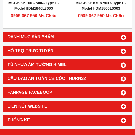
MCCB 3P 700A 50kA Type L -
MCCB 3P 630A 50kA Type L -
Model HDM1800L7003
Model HDM1800L6303
0909.067.950 Ms.Châu
0909.067.950 Ms.Châu
DANH MỤC SẢN PHẨM
HỔ TRỢ TRỰC TUYẾN
TỦ NHỰA ÂM TƯỜNG HIMEL
CẦU DAO AN TOÀN CB CÓC - HDRN32
FANPAGE FACEBOOK
LIÊN KẾT WEBSITE
THỐNG KÊ