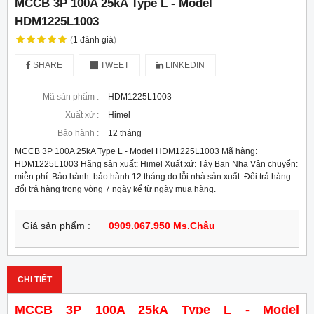
MCCB 3P 100A 25kA Type L - Model
HDM1225L1003
(
1
đánh giá
)
SHARE
TWEET
LINKEDIN
Mã sản phẩm :
HDM1225L1003
Xuất xứ :
Himel
Bảo hành :
12 tháng
MCCB 3P 100A 25kA Type L - Model HDM1225L1003 Mã hàng:
HDM1225L1003 Hãng sản xuất: Himel Xuất xứ: Tây Ban Nha Vận chuyển:
miễn phí. Bảo hành: bảo hành 12 tháng do lỗi nhà sản xuất. Đổi trả hàng:
đổi trả hàng trong vòng 7 ngày kể từ ngày mua hàng.
Giá sản phẩm :
0909.067.950 Ms.Châu
CHI TIẾT
MCCB 3P 100A 25kA Type L - Model