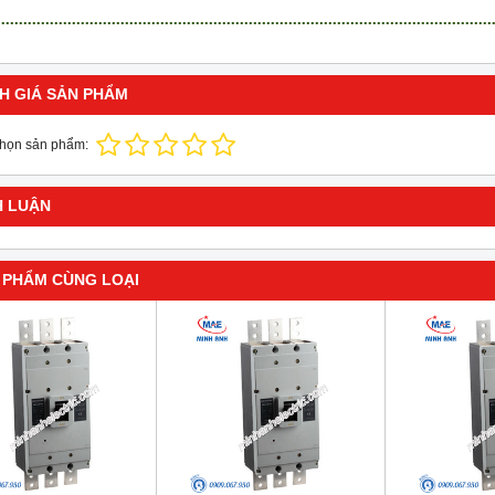
H GIÁ SẢN PHẨM
chọn sản phẩm:
H LUẬN
 PHẨM CÙNG LOẠI