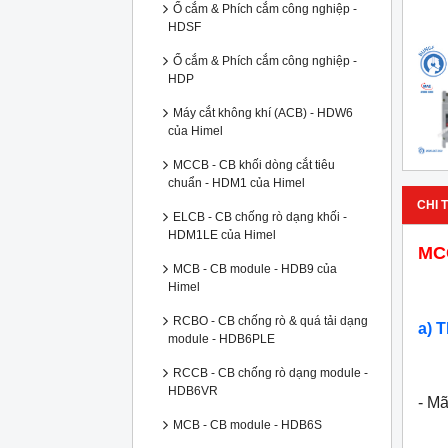
Ổ cắm & Phích cắm công nghiệp -
HDSF
Ổ cắm & Phích cắm công nghiệp -
HDP
Máy cắt không khí (ACB) - HDW6
của Himel
MCCB - CB khối dòng cắt tiêu
chuẩn - HDM1 của Himel
CHI T
ELCB - CB chống rò dạng khối -
HDM1LE của Himel
MCC
MCB - CB module - HDB9 của
Himel
RCBO - CB chống rò & quá tải dạng
a) 
module - HDB6PLE
RCCB - CB chống rò dạng module -
HDB6VR
- M
MCB - CB module - HDB6S