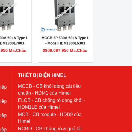
00A 50kA Type L
MCCB 3P 630A 50kA Type L
 HDM1800L7003
- Model HDM1800L6303
.950 Ms.Châu
0909.067.950 Ms.Châu
THIẾT BỊ ĐIỆN HIMEL
MCCB - CB khối dòng cắt tiêu
iệp
chuẩn - HDM1 của Himel
ELCB - CB chống rò dạng khối -
iệp
HDM1LE của Himel
MCB - CB module - HDB9 của
iệp
Himel
RCBO - CB chống rò & quá tải
iệp