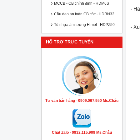
MCCB - CB chỉnh định - HDM6S
- Hã
Cầu dao an toàn CB cóc - HDRN32
Tủ nhựa âm tường Himel - HDPZ50
- X
HỔ TRỢ TRỰC TUYẾN
Tư vấn bán hàng - 0909.067.950 Ms.Châu
Chat Zalo - 0932.115.909 Ms.Châu