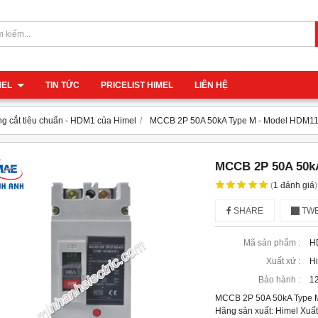
IMEL
TIN TỨC
PRICELIST HIMEL
LIÊN HỆ
g cắt tiêu chuẩn - HDM1 của Himel
MCCB 2P 50A 50kA Type M - Model HDM1
MCCB 2P 50A 50k
(
1
đánh giá
)
SHARE
TWE
Mã sản phẩm :
H
Xuất xứ :
H
Bảo hành :
12
MCCB 2P 50A 50kA Type
Hãng sản xuất: Himel Xuất