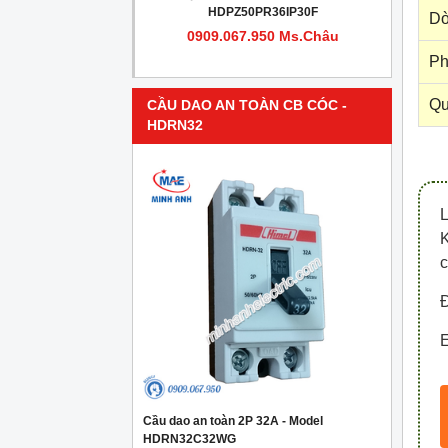
PR4IP30F
HDPZ50PR36IP30F
Dò
950 Ms.Châu
0909.067.950 Ms.Châu
Ph
Qu
CẦU DAO AN TOÀN CB CÓC -
HDRN32
c
Đ
E
Cầu dao an toàn 2P 32A - Model
HDRN32C32WG