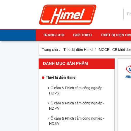
TRANG CHỦ
GIỚI THIỆU
THIẾT BỊ ĐIỆN H
Trang chủ
Thiết bị điện Himel
MCCB - CB khối dòn
DANH MỤC SẢN PHẨM
Thiết bị điện Himel
Ổ cắm & Phích cắm công nghiệp -
HDPS
Ổ cắm & Phích cắm công nghiệp -
HDPM
Ổ cắm & Phích cắm công nghiệp -
HDSM