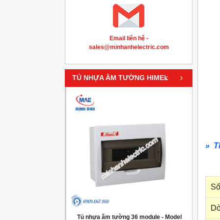
Email liên hệ -
sales@minhanhelectric.com
‹
›
TỦ NHỰA ÂM TƯỜNG HIMEL
» T
Số
Dò
g 4 module - Model
Tủ nhựa âm tường 36 module - Model
Tủ nh