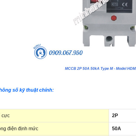
MCCB 2P 50A 50kA Type M - Model HD
hông số kỹ thuật chính:
 cực
2P
ng điện định mức
50A
ựa âm tường 24 module - Model
Tủ nhựa âm tường 18 module - Model