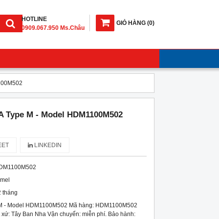
HOTLINE
GIỎ HÀNG
(
0
)
0909.067.950 Ms.Châu
100M502
A Type M - Model HDM1100M502
ET
LINKEDIN
DM1100M502
imel
 tháng
 M - Model HDM1100M502 Mã hàng: HDM1100M502
 xứ: Tây Ban Nha Vận chuyển: miễn phí. Bảo hành: