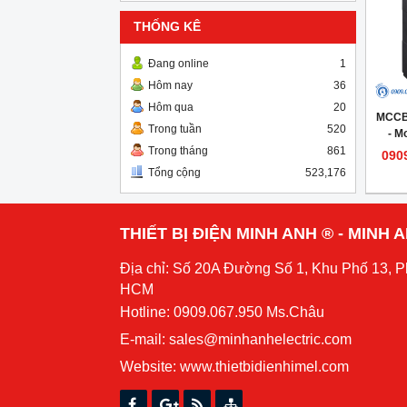
THỐNG KÊ
Đang online
1
Hôm nay
36
Hôm qua
20
MCCB
Trong tuần
520
- M
Trong tháng
861
090
Tổng cộng
523,176
THIẾT BỊ ĐIỆN MINH ANH ® - MINH
Địa chỉ: Số 20A Đường Số 1, Khu Phố 13, 
HCM
Hotline: 0909.067.950 Ms.Châu
E-mail: sales@minhanhelectric.com
Website:
www.thietbidienhimel.com