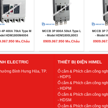
 4P 400A 70kA Type M
MCCB 3P 800A 50kA Type L
MCCB 3P 7
odel HDM1800M4004
- Model HDM1800L8003
- Model
9.067.950 Ms.Châu
0909.067.950 Ms.Châu
0909.067
 ANH ELECTRIC
THIẾT BỊ ĐIỆN HIMEL
Phường Bình Hưng Hòa, TP.
Ổ cắm & Phích cắm công ngh
- HDPS
Ổ cắm & Phích cắm công ngh
- HDPM
Ổ cắm & Phích cắm công ngh
- HDSM
Ổ cắm & Phích cắm công ngh