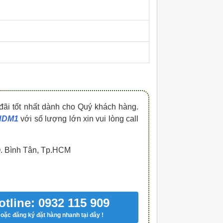
HDPZ50PR15IP30F
HDPZ50PR12IP30
0909.067.950 Ms.Châu
0909.067.950 Ms.
đãi tốt nhất dành cho Quý khách hàng.
 HDM1
với số lượng lớn xin vui lòng call
Q. Bình Tân, Tp.HCM
otline: 0932 115 909
oặc đăng ký đặt hàng nhanh tại đây !