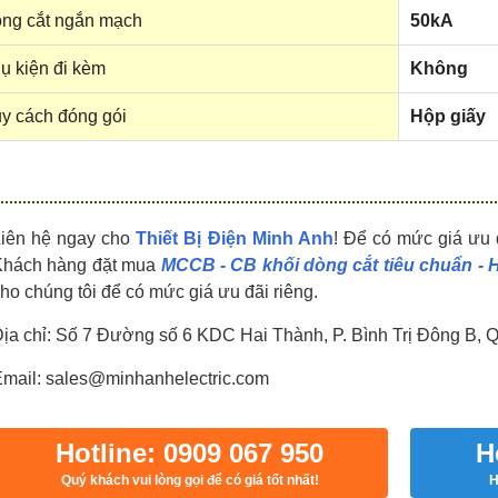
HDPZ50PR24IP30F
HDPZ50PR18IP30F
ng cắt ngắn mạch
50kA
0909.067.950 Ms.Châu
0909.067.950 Ms.Châu
ụ kiện đi kèm
Không
y cách đóng gói
Hộp giấy
Liên hệ ngay cho
Thiết Bị Điện Minh Anh
! Để có mức giá ưu 
Khách hàng đặt mua
MCCB - CB khối dòng cắt tiêu chuẩn -
ho chúng tôi để có mức giá ưu đãi riêng.
ịa chỉ: Số 7 Đường số 6 KDC Hai Thành, P. Bình Trị Đông B, 
mail: sales@minhanhelectric.com
Hotline: 0909 067 950
H
Quý khách vui lòng gọi để có giá tốt nhất!
H