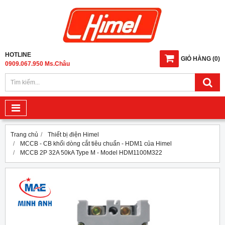
HOTLINE
GIỎ HÀNG
(
0
)
0909.067.950 Ms.Châu
Trang chủ
Thiết bị điện Himel
MCCB - CB khối dòng cắt tiêu chuẩn - HDM1 của Himel
MCCB 2P 32A 50kA Type M - Model HDM1100M322