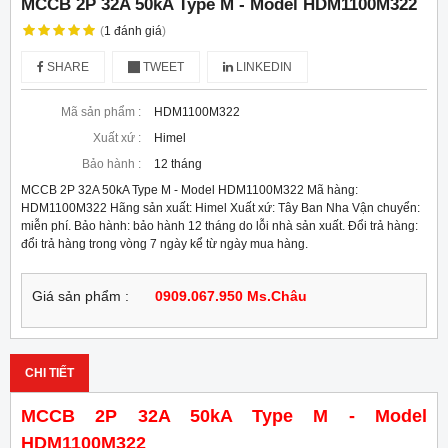
MCCB 2P 32A 50kA Type M - Model HDM1100M322
(
1
đánh giá
)
SHARE
TWEET
LINKEDIN
Mã sản phẩm :
HDM1100M322
Xuất xứ :
Himel
Bảo hành :
12 tháng
MCCB 2P 32A 50kA Type M - Model HDM1100M322 Mã hàng:
HDM1100M322 Hãng sản xuất: Himel Xuất xứ: Tây Ban Nha Vận chuyển:
miễn phí. Bảo hành: bảo hành 12 tháng do lỗi nhà sản xuất. Đổi trả hàng:
đổi trả hàng trong vòng 7 ngày kể từ ngày mua hàng.
Giá sản phẩm :
0909.067.950 Ms.Châu
CHI TIẾT
MCCB 2P 32A 50kA Type M - Model
HDM1100M322