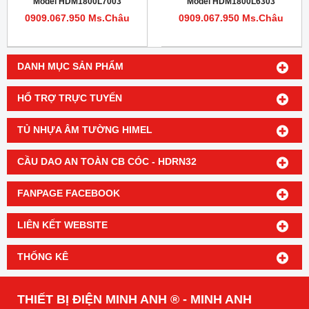
Model HDM1800L7003
Model HDM1800L6303
0909.067.950 Ms.Châu
0909.067.950 Ms.Châu
DANH MỤC SẢN PHẨM
HỔ TRỢ TRỰC TUYẾN
TỦ NHỰA ÂM TƯỜNG HIMEL
CẦU DAO AN TOÀN CB CÓC - HDRN32
FANPAGE FACEBOOK
LIÊN KẾT WEBSITE
THỐNG KÊ
THIẾT BỊ ĐIỆN MINH ANH ® - MINH ANH