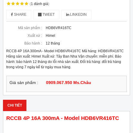
(
1
đánh giá
)
SHARE
TWEET
LINKEDIN
Mã sản phẩm :
HDB6VR416TC
Xuất xứ :
Himel
Bảo hành :
12 tháng
RCCB 4P 16A 300mA - Model HDB6VR416TC Mã hàng: HDB6VR416TC
Hãng sản xuất: Himel Xuất xứ: Tây Ban Nha Vận chuyển: miễn phí. Bảo
hành: bảo hành 12 tháng do lỗi nhà sản xuất. Đổi trả hàng: đổi trả hàng
trong vòng 7 ngày kể từ ngày mua hàng.
Giá sản phẩm :
0909.067.950 Ms.Châu
CHI TIẾT
RCCB 4P 16A 300mA - Model HDB6VR416TC