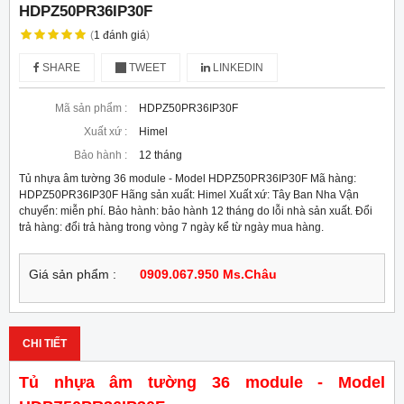
HDPZ50PR36IP30F
(
1
đánh giá
)
SHARE
TWEET
LINKEDIN
Mã sản phẩm :
HDPZ50PR36IP30F
Xuất xứ :
Himel
Bảo hành :
12 tháng
Tủ nhựa âm tường 36 module - Model HDPZ50PR36IP30F Mã hàng:
HDPZ50PR36IP30F Hãng sản xuất: Himel Xuất xứ: Tây Ban Nha Vận
chuyển: miễn phí. Bảo hành: bảo hành 12 tháng do lỗi nhà sản xuất. Đổi
trả hàng: đổi trả hàng trong vòng 7 ngày kể từ ngày mua hàng.
Giá sản phẩm :
0909.067.950 Ms.Châu
CHI TIẾT
Tủ nhựa âm tường 36 module - Model