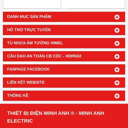
DANH MỤC SẢN PHẨM
HỔ TRỢ TRỰC TUYẾN
TỦ NHỰA ÂM TƯỜNG HIMEL
CẦU DAO AN TOÀN CB CÓC - HDRN32
FANPAGE FACEBOOK
LIÊN KẾT WEBSITE
THỐNG KÊ
THIẾT BỊ ĐIỆN MINH ANH ® - MINH ANH
ELECTRIC