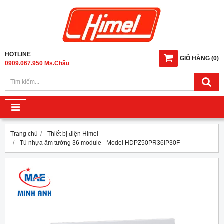
HOTLINE
GIỎ HÀNG
(
0
)
0909.067.950 Ms.Châu
Trang chủ
Thiết bị điện Himel
Tủ nhựa âm tường 36 module - Model HDPZ50PR36IP30F