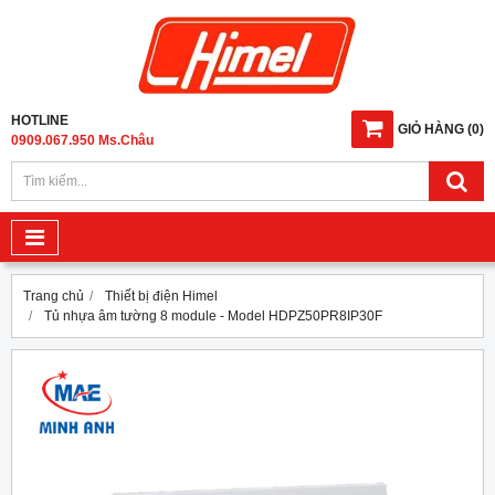
HOTLINE
GIỎ HÀNG
(
0
)
0909.067.950 Ms.Châu
Trang chủ
Thiết bị điện Himel
Tủ nhựa âm tường 8 module - Model HDPZ50PR8IP30F