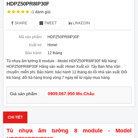
HDPZ50PR8IP30F
(
1
đánh giá
)
SHARE
TWEET
LINKEDIN
Mã sản phẩm :
HDPZ50PR8IP30F
Xuất xứ :
Himel
Bảo hành :
12 tháng
Tủ nhựa âm tường 8 module - Model HDPZ50PR8IP30F Mã hàng:
HDPZ50PR8IP30F Hãng sản xuất: Himel Xuất xứ: Tây Ban Nha Vận
chuyển: miễn phí. Bảo hành: bảo hành 12 tháng do lỗi nhà sản xuất. Đổi
trả hàng: đổi trả hàng trong vòng 7 ngày kể từ ngày mua hàng.
Giá sản phẩm :
0909.067.950 Ms.Châu
CHI TIẾT
Tủ nhựa âm tường 8 module - Model