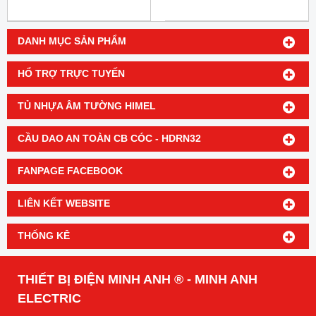
DANH MỤC SẢN PHẨM
HỔ TRỢ TRỰC TUYẾN
TỦ NHỰA ÂM TƯỜNG HIMEL
CẦU DAO AN TOÀN CB CÓC - HDRN32
FANPAGE FACEBOOK
LIÊN KẾT WEBSITE
THỐNG KÊ
THIẾT BỊ ĐIỆN MINH ANH ® - MINH ANH
ELECTRIC