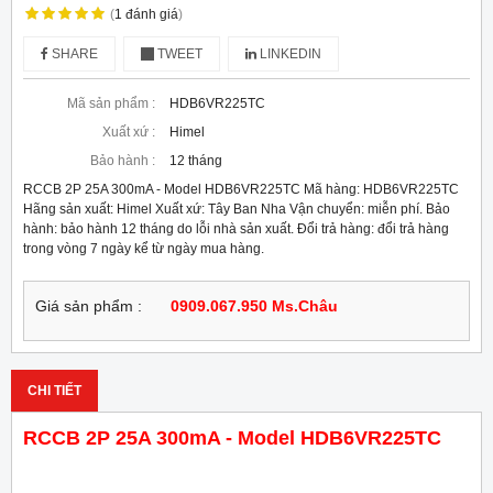
(
1
đánh giá
)
SHARE
TWEET
LINKEDIN
Mã sản phẩm :
HDB6VR225TC
Xuất xứ :
Himel
Bảo hành :
12 tháng
RCCB 2P 25A 300mA - Model HDB6VR225TC Mã hàng: HDB6VR225TC
Hãng sản xuất: Himel Xuất xứ: Tây Ban Nha Vận chuyển: miễn phí. Bảo
hành: bảo hành 12 tháng do lỗi nhà sản xuất. Đổi trả hàng: đổi trả hàng
trong vòng 7 ngày kể từ ngày mua hàng.
Giá sản phẩm :
0909.067.950 Ms.Châu
CHI TIẾT
RCCB 2P 25A 300mA - Model HDB6VR225TC