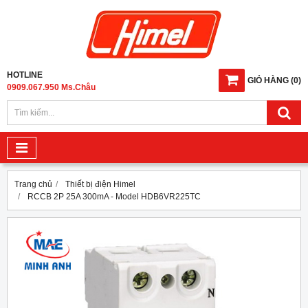
HOTLINE
GIỎ HÀNG
(
0
)
0909.067.950 Ms.Châu
Trang chủ
Thiết bị điện Himel
RCCB 2P 25A 300mA - Model HDB6VR225TC