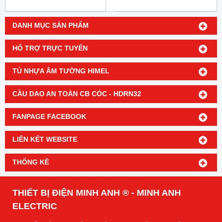
DANH MỤC SẢN PHẨM
HỔ TRỢ TRỰC TUYẾN
TỦ NHỰA ÂM TƯỜNG HIMEL
CẦU DAO AN TOÀN CB CÓC - HDRN32
FANPAGE FACEBOOK
LIÊN KẾT WEBSITE
THỐNG KÊ
THIẾT BỊ ĐIỆN MINH ANH ® - MINH ANH
ELECTRIC