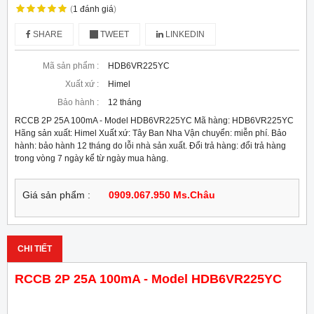
(
1
đánh giá
)
SHARE
TWEET
LINKEDIN
Mã sản phẩm :
HDB6VR225YC
Xuất xứ :
Himel
Bảo hành :
12 tháng
RCCB 2P 25A 100mA - Model HDB6VR225YC Mã hàng: HDB6VR225YC
Hãng sản xuất: Himel Xuất xứ: Tây Ban Nha Vận chuyển: miễn phí. Bảo
hành: bảo hành 12 tháng do lỗi nhà sản xuất. Đổi trả hàng: đổi trả hàng
trong vòng 7 ngày kể từ ngày mua hàng.
Giá sản phẩm :
0909.067.950 Ms.Châu
CHI TIẾT
RCCB 2P 25A 100mA - Model HDB6VR225YC