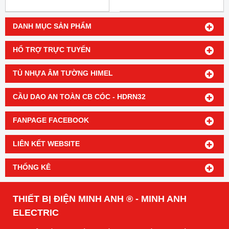
DANH MỤC SẢN PHẨM
HỔ TRỢ TRỰC TUYẾN
TỦ NHỰA ÂM TƯỜNG HIMEL
CẦU DAO AN TOÀN CB CÓC - HDRN32
FANPAGE FACEBOOK
LIÊN KẾT WEBSITE
THỐNG KÊ
THIẾT BỊ ĐIỆN MINH ANH ® - MINH ANH
ELECTRIC