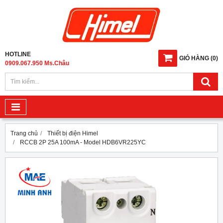
HOTLINE
GIỎ HÀNG
(
0
)
0909.067.950 Ms.Châu
Trang chủ
Thiết bị điện Himel
RCCB 2P 25A 100mA - Model HDB6VR225YC