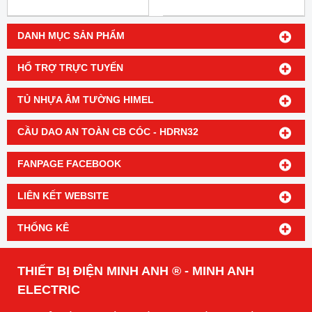
DANH MỤC SẢN PHẨM
HỔ TRỢ TRỰC TUYẾN
TỦ NHỰA ÂM TƯỜNG HIMEL
CẦU DAO AN TOÀN CB CÓC - HDRN32
FANPAGE FACEBOOK
LIÊN KẾT WEBSITE
THỐNG KÊ
THIẾT BỊ ĐIỆN MINH ANH ® - MINH ANH
ELECTRIC