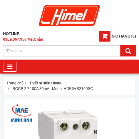
HOTLINE
GIỎ HÀNG
(
0
)
0909.067.950 Ms.Châu
Trang chủ
Thiết bị điện Himel
RCCB 2P 100A 30mA - Model HDB6VR2100SC