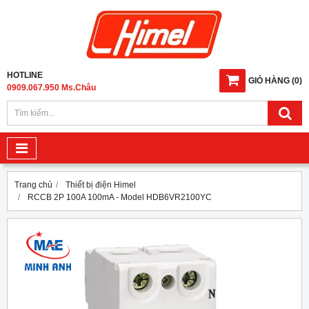
HOTLINE
GIỎ HÀNG
(
0
)
0909.067.950 Ms.Châu
Trang chủ
Thiết bị điện Himel
RCCB 2P 100A 100mA - Model HDB6VR2100YC