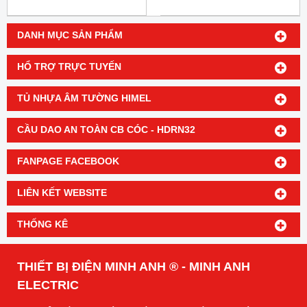
DANH MỤC SẢN PHẨM
HỔ TRỢ TRỰC TUYẾN
TỦ NHỰA ÂM TƯỜNG HIMEL
CẦU DAO AN TOÀN CB CÓC - HDRN32
FANPAGE FACEBOOK
LIÊN KẾT WEBSITE
THỐNG KÊ
THIẾT BỊ ĐIỆN MINH ANH ® - MINH ANH
ELECTRIC