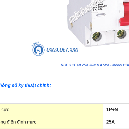
RCBO 1P+N 25A 30mA 4.5kA - Model H
hông số kỹ thuật chính:
 cực
1P+N
ng điện định mức
25A
ựa âm tường 24 module - Model
Tủ nhựa âm tường 18 module - Model