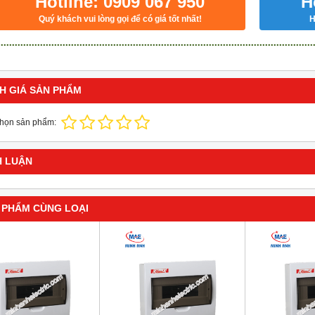
Hotline: 0909 067 950
H
Quý khách vui lòng gọi để có giá tốt nhất!
H
H GIÁ SẢN PHẨM
chọn sản phẩm:
H LUẬN
 PHẨM CÙNG LOẠI