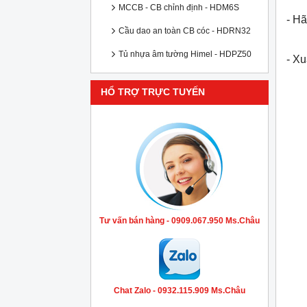
MCCB - CB chỉnh định - HDM6S
- Hã
Cầu dao an toàn CB cóc - HDRN32
Tủ nhựa âm tường Himel - HDPZ50
- X
HỔ TRỢ TRỰC TUYẾN
Tư vấn bán hàng - 0909.067.950 Ms.Châu
Chat Zalo - 0932.115.909 Ms.Châu