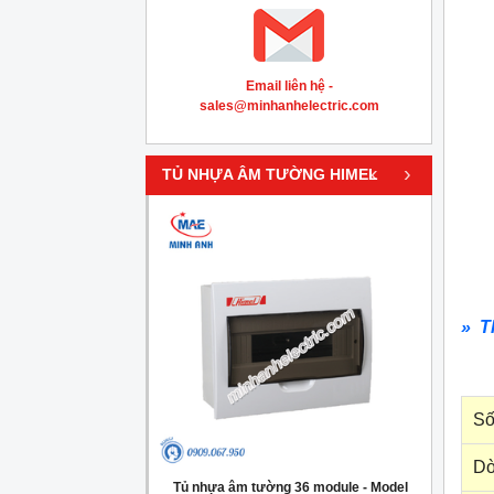
Email liên hệ -
sales@minhanhelectric.com
‹
›
TỦ NHỰA ÂM TƯỜNG HIMEL
» T
Số
Dò
g 4 module - Model
Tủ nhựa âm tường 36 module - Model
Tủ nh