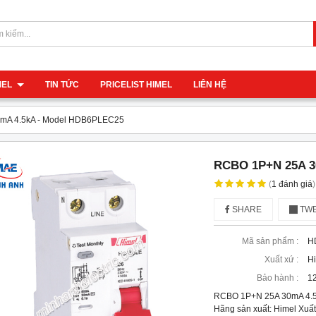
IMEL
TIN TỨC
PRICELIST HIMEL
LIÊN HỆ
mA 4.5kA - Model HDB6PLEC25
RCBO 1P+N 25A 3
(
1
đánh giá
)
SHARE
TWE
Mã sản phẩm :
H
Xuất xứ :
H
Bảo hành :
12
RCBO 1P+N 25A 30mA 4.
Hãng sản xuất: Himel Xuất