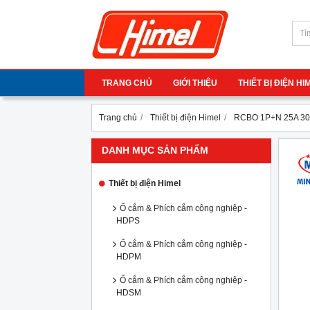
TRANG CHỦ
GIỚI THIỆU
THIẾT BỊ ĐIỆN H
Trang chủ
Thiết bị điện Himel
RCBO 1P+N 25A 30
DANH MỤC SẢN PHẨM
Thiết bị điện Himel
Ổ cắm & Phích cắm công nghiệp -
HDPS
Ổ cắm & Phích cắm công nghiệp -
HDPM
Ổ cắm & Phích cắm công nghiệp -
HDSM