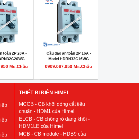
n toàn 2P 20A -
Cầu dao an toàn 2P 16A -
HDRN32C20WG
Model HDRN32C16WG
.950 Ms.Châu
0909.067.950 Ms.Châu
THIẾT BỊ ĐIỆN HIMEL
MCCB - CB khối dòng cắt tiêu
iệp
chuẩn - HDM1 của Himel
ELCB - CB chống rò dạng khối -
iệp
HDM1LE của Himel
MCB - CB module - HDB9 của
iệp