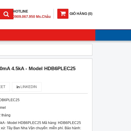
HOTLINE
GIỎ HÀNG
(
0
)
0909.067.950 Ms.Châu
0mA 4.5kA - Model HDB6PLEC25
ET
LINKEDIN
DB6PLEC25
imel
 tháng
5kA - Model HDB6PLEC25 Mã hàng: HDB6PLEC25
 xứ: Tây Ban Nha Vận chuyển: miễn phí. Bảo hành: