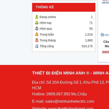
THỐNG KÊ
Đang online
1
Hôm nay
71
Hôm qua
55
Trong tuần
1,519
Trong tháng
1,860
Cầu
Mo
Tổng cộng
524,175
090
THIẾT BỊ ĐIỆN MINH ANH ® - MINH
Địa chỉ: Số 20A Đường Số 1, Khu Phố 13, 
HCM
Hotline: 0909.067.950 Ms.Châu
E-mail: sales@minhanhelectric.com
Website:
www.thietbidienhimel.com