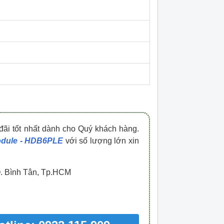
HDPZ50PR15IP30F
HDPZ50PR12IP30
0909.067.950 Ms.Châu
0909.067.950 Ms.
đãi tốt nhất dành cho Quý khách hàng.
odule - HDB6PLE
với số lượng lớn xin
Q. Bình Tân, Tp.HCM