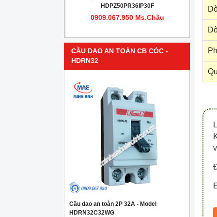
PR4IP30F
HDPZ50PR36IP30F
Dò
950 Ms.Châu
0909.067.950 Ms.Châu
Dò
Ph
CẦU DAO AN TOÀN CB CÓC -
HDRN32
Qu
v
Đ
E
Cầu dao an toàn 2P 32A - Model
HDRN32C32WG