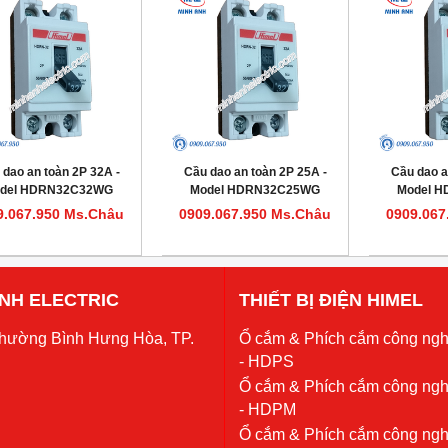
 dao an toàn 2P 32A -
Cầu dao an toàn 2P 25A -
Cầu dao a
del HDRN32C32WG
Model HDRN32C25WG
Model 
9.067.950 Ms.Châu
0909.067.950 Ms.Châu
0909.067
 ANH ELECTRIC
THIẾT BỊ ĐIỆN HIMEL
Phường Bình Hưng Hòa, TP.
Ổ cắm & Phích cắm công ngh
- HDPS
Ổ cắm & Phích cắm công ngh
- HDPM
Ổ cắm & Phích cắm công ngh