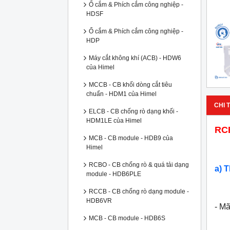
Ổ cắm & Phích cắm công nghiệp -
HDSF
Ổ cắm & Phích cắm công nghiệp -
HDP
Máy cắt không khí (ACB) - HDW6
của Himel
MCCB - CB khối dòng cắt tiêu
chuẩn - HDM1 của Himel
CHI T
ELCB - CB chống rò dạng khối -
HDM1LE của Himel
RC
MCB - CB module - HDB9 của
Himel
RCBO - CB chống rò & quá tải dạng
a) 
module - HDB6PLE
RCCB - CB chống rò dạng module -
HDB6VR
- M
MCB - CB module - HDB6S