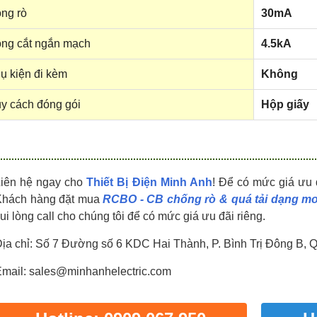
HDPZ50PR24IP30F
HDPZ50PR18IP30F
ng rò
30mA
0909.067.950 Ms.Châu
0909.067.950 Ms.Châu
ng cắt ngắn mạch
4.5kA
ụ kiện đi kèm
Không
y cách đóng gói
Hộp giấy
Liên hệ ngay cho
Thiết Bị Điện Minh Anh
! Để có mức giá ưu 
Khách hàng đặt mua
RCBO - CB chống rò & quá tải dạng m
ui lòng call cho chúng tôi để có mức giá ưu đãi riêng.
ịa chỉ: Số 7 Đường số 6 KDC Hai Thành, P. Bình Trị Đông B, 
mail: sales@minhanhelectric.com