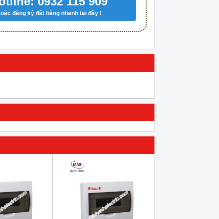
otline: 0932 115 909
oặc đăng ký đặt hàng nhanh tại đây !