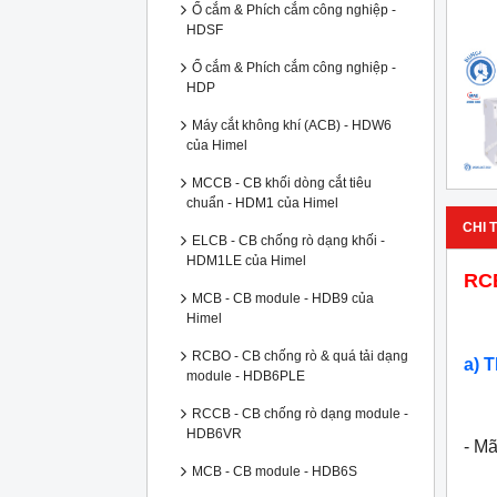
Ổ cắm & Phích cắm công nghiệp -
HDSF
Ổ cắm & Phích cắm công nghiệp -
HDP
Máy cắt không khí (ACB) - HDW6
của Himel
MCCB - CB khối dòng cắt tiêu
chuẩn - HDM1 của Himel
CHI T
ELCB - CB chống rò dạng khối -
HDM1LE của Himel
RC
MCB - CB module - HDB9 của
Himel
RCBO - CB chống rò & quá tải dạng
a) 
module - HDB6PLE
RCCB - CB chống rò dạng module -
HDB6VR
- M
MCB - CB module - HDB6S