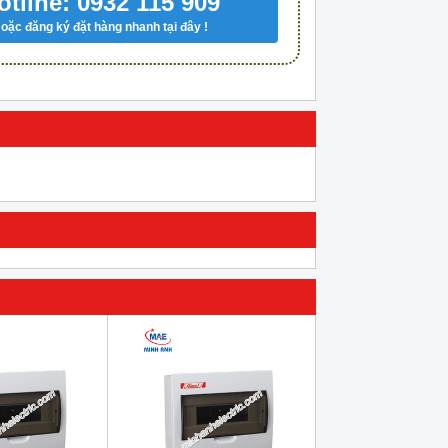
otline: 0932 115 909
oặc đăng ký đặt hàng nhanh tại đây !