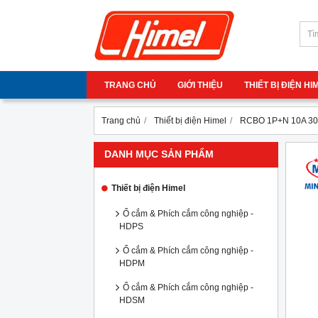
TRANG CHỦ
GIỚI THIỆU
THIẾT BỊ ĐIỆN H
Trang chủ
Thiết bị điện Himel
RCBO 1P+N 10A 30
DANH MỤC SẢN PHẨM
Thiết bị điện Himel
Ổ cắm & Phích cắm công nghiệp -
HDPS
Ổ cắm & Phích cắm công nghiệp -
HDPM
Ổ cắm & Phích cắm công nghiệp -
HDSM