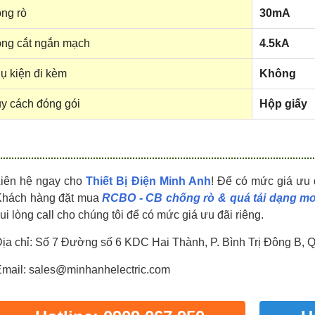
HDPZ50PR24IP30F
HDPZ50PR18IP30F
ng rò
30mA
0909.067.950 Ms.Châu
0909.067.950 Ms.Châu
ng cắt ngắn mạch
4.5kA
ụ kiện đi kèm
Không
y cách đóng gói
Hộp giấy
Liên hệ ngay cho
Thiết Bị Điện Minh Anh
! Để có mức giá ưu 
Khách hàng đặt mua
RCBO - CB chống rò & quá tải dạng m
ui lòng call cho chúng tôi để có mức giá ưu đãi riêng.
ịa chỉ: Số 7 Đường số 6 KDC Hai Thành, P. Bình Trị Đông B, 
mail: sales@minhanhelectric.com