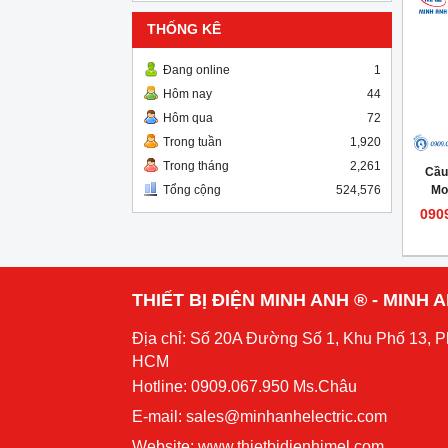
THỐNG KÊ
Đang online
1
Hôm nay
44
Hôm qua
72
Trong tuần
1,920
Trong tháng
2,261
Cầu
Mo
Tổng cộng
524,576
090
THIẾT BỊ ĐIỆN MINH ANH ® - MINH
Địa chỉ: Số 20A Đường Số 1, Khu Phố 13, 
HCM
Hotline: 0909.067.950 Ms.Châu
E-mail: sales@minhanhelectric.com
Website:
www.thietbidienhimel.com