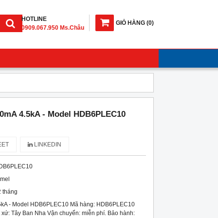
HOTLINE
GIỎ HÀNG
(
0
)
0909.067.950 Ms.Châu
0mA 4.5kA - Model HDB6PLEC10
ET
LINKEDIN
DB6PLEC10
imel
 tháng
5kA - Model HDB6PLEC10 Mã hàng: HDB6PLEC10
 xứ: Tây Ban Nha Vận chuyển: miễn phí. Bảo hành: