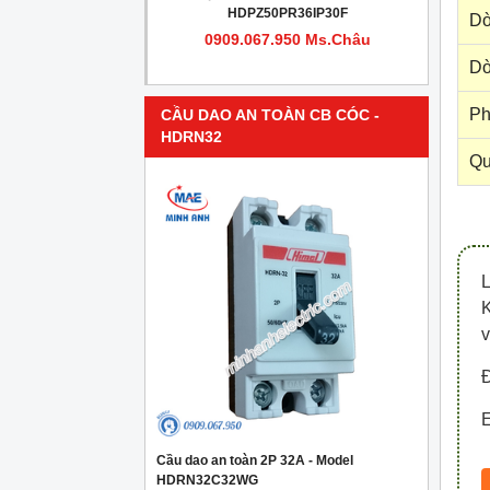
PR4IP30F
HDPZ50PR36IP30F
Dò
950 Ms.Châu
0909.067.950 Ms.Châu
Dò
Ph
CẦU DAO AN TOÀN CB CÓC -
HDRN32
Qu
v
Đ
E
Cầu dao an toàn 2P 32A - Model
HDRN32C32WG