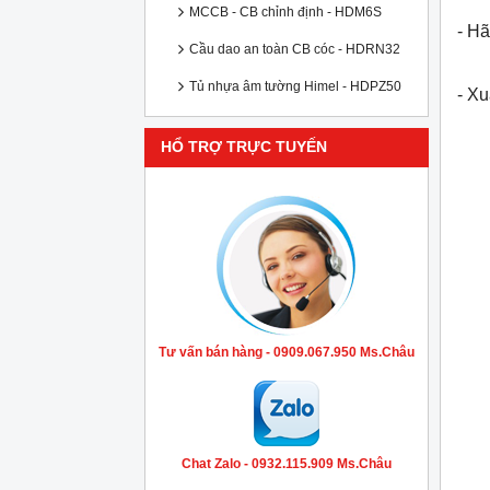
MCCB - CB chỉnh định - HDM6S
- Hã
Cầu dao an toàn CB cóc - HDRN32
Tủ nhựa âm tường Himel - HDPZ50
- X
HỔ TRỢ TRỰC TUYẾN
Tư vấn bán hàng - 0909.067.950 Ms.Châu
Chat Zalo - 0932.115.909 Ms.Châu