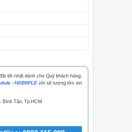
HDPZ50PR15IP30F
HDPZ50PR12IP30
0909.067.950 Ms.Châu
0909.067.950 Ms.
đãi tốt nhất dành cho Quý khách hàng.
odule - HDB6PLE
với số lượng lớn xin
Q. Bình Tân, Tp.HCM