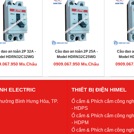
 dao an toàn 2P 32A -
Cầu dao an toàn 2P 25A -
Cầu dao a
del HDRN32C32WG
Model HDRN32C25WG
Model 
9.067.950 Ms.Châu
0909.067.950 Ms.Châu
0909.067
 ANH ELECTRIC
THIẾT BỊ ĐIỆN HIMEL
Phường Bình Hưng Hòa, TP.
Ổ cắm & Phích cắm công ngh
- HDPS
Ổ cắm & Phích cắm công ngh
- HDPM
Ổ cắm & Phích cắm công ngh