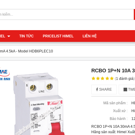
IMEL
TIN TỨC
PRICELIST HIMEL
LIÊN HỆ
mA 4.5kA - Model HDB6PLEC10
RCBO 1P+N 10A 3
(
1
đánh giá
)
SHARE
TWE
Mã sản phẩm :
H
Xuất xứ :
H
Bảo hành :
12
RCBO 1P+N 10A 30mA 4.
Hãng sản xuất: Himel Xuất