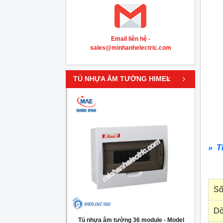
Email liên hệ -
sales@minhanhelectric.com
‹
›
TỦ NHỰA ÂM TƯỜNG HIMEL
» T
Số
Dò
g 4 module - Model
Tủ nhựa âm tường 36 module - Model
Tủ nh