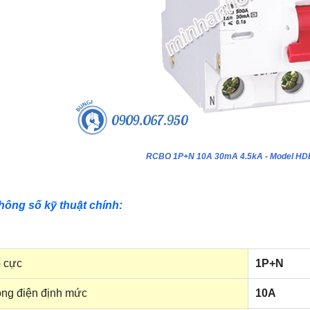
RCBO 1P+N 10A 30mA 4.5kA - Model H
hông số kỹ thuật chính:
 cực
1P+N
ng điện định mức
10A
ựa âm tường 24 module - Model
Tủ nhựa âm tường 18 module - Model