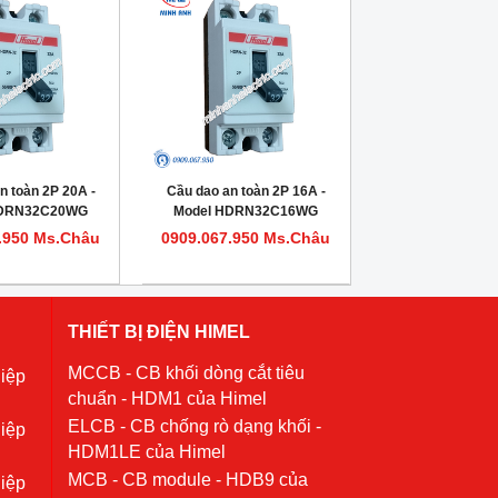
n toàn 2P 20A -
Cầu dao an toàn 2P 16A -
HDRN32C20WG
Model HDRN32C16WG
.950 Ms.Châu
0909.067.950 Ms.Châu
THIẾT BỊ ĐIỆN HIMEL
MCCB - CB khối dòng cắt tiêu
iệp
chuẩn - HDM1 của Himel
ELCB - CB chống rò dạng khối -
iệp
HDM1LE của Himel
MCB - CB module - HDB9 của
iệp