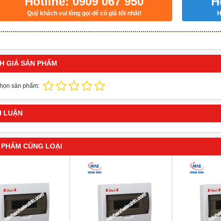
Hotline: 0909 067 950
H
Quý khách vui lòng gọi để có giá tốt nhất!
H
H GIÁ SẢN PHẨM
chọn sản phẩm:
H LUẬN
 PHẨM CÙNG LOẠI