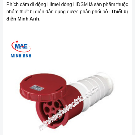
Phích cắm di dộng Himel dòng HDSM là sản phẩm thuộc
nhóm thiết bị điện dân dụng được phân phối bởi
Thiết bị
điện Minh Anh
.