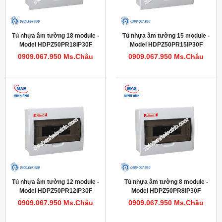
Tủ nhựa âm tường 18 module -
Tủ nhựa âm tường 15 module -
Model HDPZ50PR18IP30F
Model HDPZ50PR15IP30F
0909.067.950 Ms.Châu
0909.067.950 Ms.Châu
Tủ nhựa âm tường 12 module -
Tủ nhựa âm tường 8 module -
Model HDPZ50PR12IP30F
Model HDPZ50PR8IP30F
0909.067.950 Ms.Châu
0909.067.950 Ms.Châu