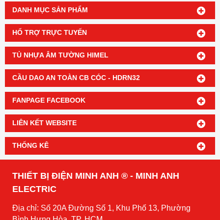
DANH MỤC SẢN PHẨM
HỔ TRỢ TRỰC TUYẾN
TỦ NHỰA ÂM TƯỜNG HIMEL
CẦU DAO AN TOÀN CB CÓC - HDRN32
FANPAGE FACEBOOK
LIÊN KẾT WEBSITE
THỐNG KÊ
THIẾT BỊ ĐIỆN MINH ANH ® - MINH ANH
ELECTRIC
Địa chỉ: Số 20A Đường Số 1, Khu Phố 13, Phường
Bình Hưng Hòa, TP. HCM