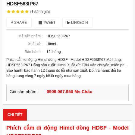
HDSF563IP67
(
1
đánh giá
)
SHARE
TWEET
LINKEDIN
Mã sản phẩm :
HDSF563IP67
Xuất xứ :
Himel
Bảo hành :
12 tháng
Phích cắm di động Himel dòng HDSF - Model HDSF563IP67 Mã hàng:
HDSF563IP67 Hãng sản xuất: Himel Xuất xứ: TBN Vận chuyển: miễn phí.
Bảo hành: bảo hành 12 tháng do lỗi nhà sản xuất. Đổi trả hàng: đổi trả
hàng trong vòng 7 ngày kể từ ngày mua hàng.
Giá sản phẩm :
0909.067.950 Ms.Châu
CHI TIẾT
Phích cắm di động Himel dòng HDSF - Model