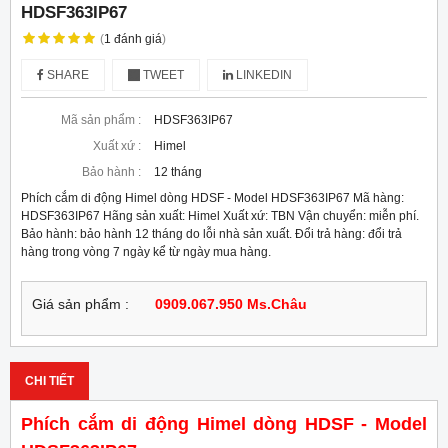
HDSF363IP67
(
1
đánh giá
)
SHARE
TWEET
LINKEDIN
Mã sản phẩm :
HDSF363IP67
Xuất xứ :
Himel
Bảo hành :
12 tháng
Phích cắm di động Himel dòng HDSF - Model HDSF363IP67 Mã hàng:
HDSF363IP67 Hãng sản xuất: Himel Xuất xứ: TBN Vận chuyển: miễn phí.
Bảo hành: bảo hành 12 tháng do lỗi nhà sản xuất. Đổi trả hàng: đổi trả
hàng trong vòng 7 ngày kể từ ngày mua hàng.
Giá sản phẩm :
0909.067.950 Ms.Châu
CHI TIẾT
Phích cắm di động Himel dòng HDSF - Model