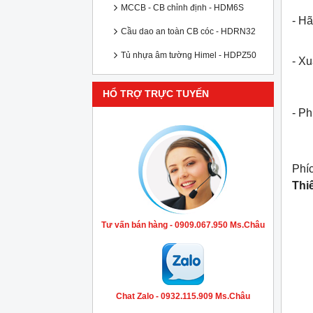
MCCB - CB chỉnh định - HDM6S
- Hã
Cầu dao an toàn CB cóc - HDRN32
Tủ nhựa âm tường Himel - HDPZ50
- X
HỔ TRỢ TRỰC TUYẾN
- P
Phí
Thi
Tư vấn bán hàng - 0909.067.950 Ms.Châu
Chat Zalo - 0932.115.909 Ms.Châu