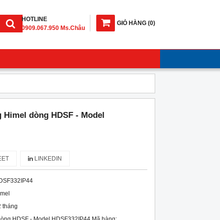
HOTLINE
GIỎ HÀNG
(
0
)
0909.067.950 Ms.Châu
g Himel dòng HDSF - Model
ET
LINKEDIN
DSF332IP44
imel
 tháng
 dòng HDSF - Model HDSF332IP44 Mã hàng: