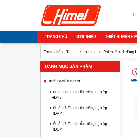
TRANG CHỦ
GIỚI THIỆU
THIẾT BỊ ĐIỆN H
Trang chủ
Thiết bị điện Himel
Phích cắm di động
DANH MỤC SẢN PHẨM
Thiết bị điện Himel
Ổ cắm & Phích cắm công nghiệp -
HDPS
Ổ cắm & Phích cắm công nghiệp -
HDPM
Ổ cắm & Phích cắm công nghiệp -
HDSM