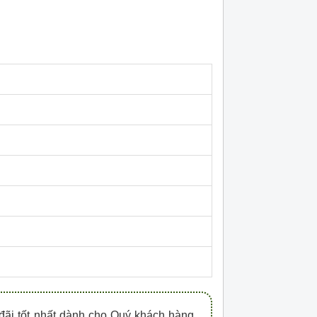
HDPZ50PR15IP30F
HDPZ50PR12IP30
0909.067.950 Ms.Châu
0909.067.950 Ms.
đãi tốt nhất dành cho Quý khách hàng.