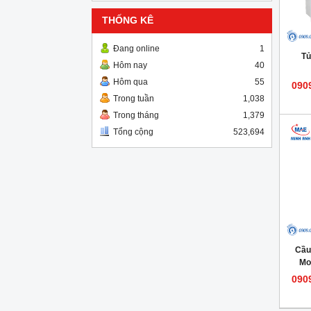
THỐNG KÊ
Đang online
1
Tủ
Hôm nay
40
Hôm qua
55
090
Trong tuần
1,038
Trong tháng
1,379
Tổng cộng
523,694
Cầu
Mo
090