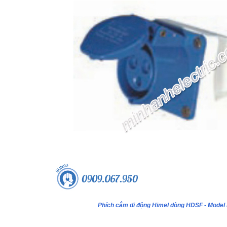
Phích cắm di động Himel dòng HDSF - Mode
ựa âm tường 24 module - Model
Tủ nhựa âm tường 18 module - Model