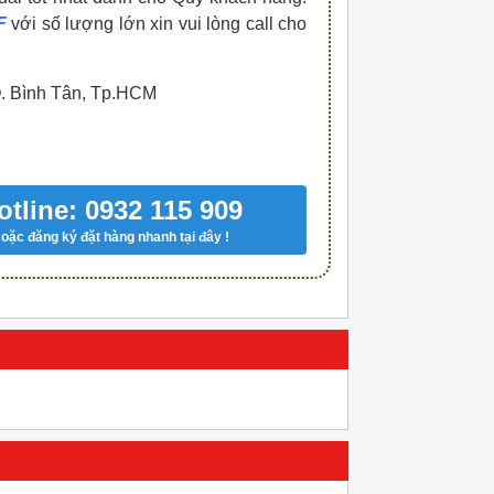
F
với số lượng lớn xin vui lòng call cho
Q. Bình Tân, Tp.HCM
otline: 0932 115 909
oặc đăng ký đặt hàng nhanh tại đây !