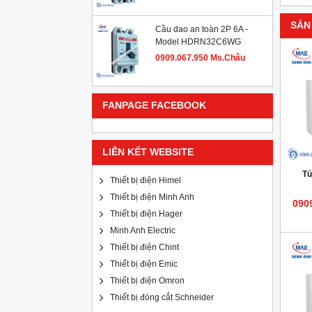
SẢN
Cầu dao an toàn 2P 6A -
Model HDRN32C6WG
0909.067.950 Ms.Châu
FANPAGE FACEBOOK
LIÊN KẾT WEBSITE
Tủ
Thiết bị điện Himel
Thiết bị điện Minh Anh
090
Thiết bị điện Hager
Minh Anh Electric
Thiết bị điện Chint
Thiết bị điện Emic
Thiết bị điện Omron
Thiết bị đóng cắt Schneider