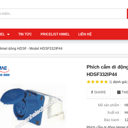
IMEL
TIN TỨC
PRICELIST HIMEL
LIÊN HỆ
 Himel dòng HDSF - Model HDSF332IP44
Phích cắm di độn
HDSF332IP44
(
1
đánh giá
)
SHARE
TWE
Mã sản phẩm :
H
Xuất xứ :
H
Bảo hành :
12
Phích cắm di động Himel