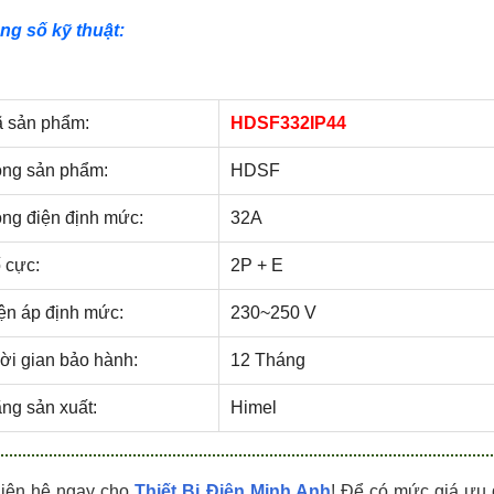
HDPZ50PR24IP30F
HDPZ50PR18IP30F
ng số kỹ thuật:
0909.067.950 Ms.Châu
0909.067.950 Ms.Châu
 sản phẩm:
HDSF332IP44
ng sản phẩm:
HDSF
ng điện định mức:
32A
 cực:
2P + E
ện áp định mức:
230~250 V
ời gian bảo hành:
12 Tháng
ng sản xuất:
Himel
Liên hệ ngay cho
Thiết Bị Điện Minh Anh
! Để có mức giá ưu 