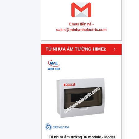
Email liên hệ -
sales@minhanhelectric.com
‹
›
TỦ NHỰA ÂM TƯỜNG HIMEL
g 4 module - Model
Tủ nhựa âm tường 36 module - Model
Tủ nh