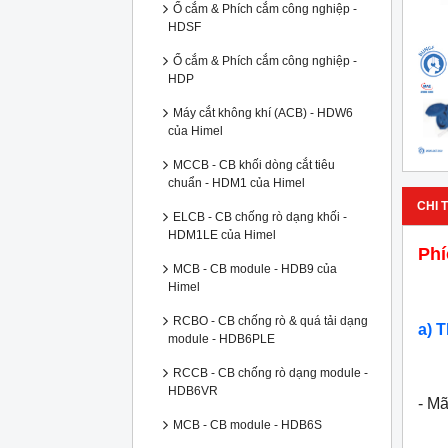
Ổ cắm & Phích cắm công nghiệp -
HDSF
Ổ cắm & Phích cắm công nghiệp -
HDP
Máy cắt không khí (ACB) - HDW6
của Himel
MCCB - CB khối dòng cắt tiêu
chuẩn - HDM1 của Himel
CHI T
ELCB - CB chống rò dạng khối -
HDM1LE của Himel
Phí
MCB - CB module - HDB9 của
Himel
RCBO - CB chống rò & quá tải dạng
a) 
module - HDB6PLE
RCCB - CB chống rò dạng module -
HDB6VR
- M
MCB - CB module - HDB6S