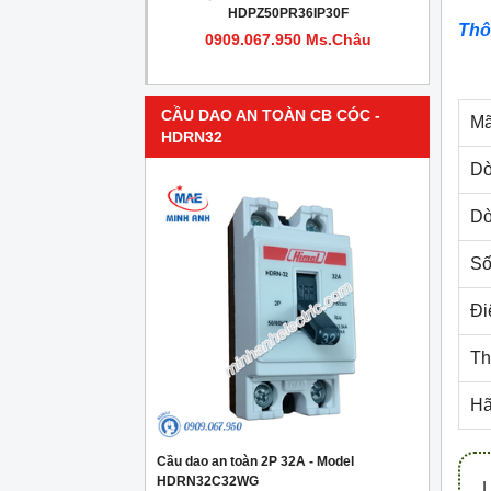
PR4IP30F
HDPZ50PR36IP30F
Thô
950 Ms.Châu
0909.067.950 Ms.Châu
CẦU DAO AN TOÀN CB CÓC -
Mã
HDRN32
Dò
Dò
Số
Đi
Th
Hã
Cầu dao an toàn 2P 32A - Model
HDRN32C32WG