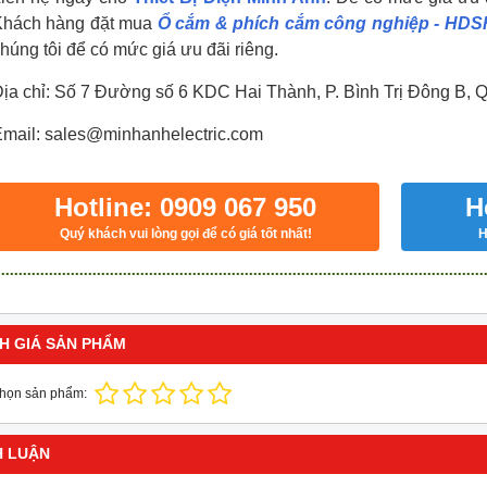
Khách hàng đặt mua
Ổ cắm & phích cắm công nghiệp - HDS
húng tôi để có mức giá ưu đãi riêng.
ịa chỉ: Số 7 Đường số 6 KDC Hai Thành, P. Bình Trị Đông B, 
mail: sales@minhanhelectric.com
Hotline: 0909 067 950
H
Quý khách vui lòng gọi để có giá tốt nhất!
H
H GIÁ SẢN PHẨM
chọn sản phẩm:
H LUẬN