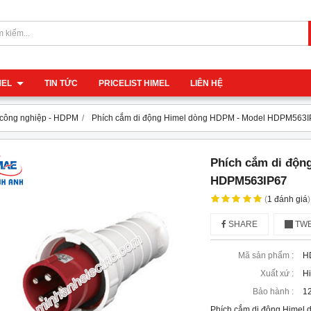
IMEL
TIN TỨC
PRICELIST HIMEL
LIÊN HỆ
 công nghiệp - HDPM
Phích cắm di động Himel dòng HDPM - Model HDPM563
Phích cắm di độn
HDPM563IP67
(
1
đánh giá
)
SHARE
TWE
Mã sản phẩm :
H
Xuất xứ :
H
Bảo hành :
12
Phích cắm di động Himel