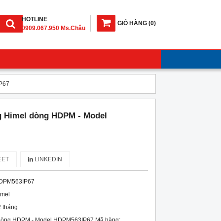
HOTLINE
GIỎ HÀNG
(
0
)
0909.067.950 Ms.Châu
IP67
g Himel dòng HDPM - Model
ET
LINKEDIN
DPM563IP67
imel
 tháng
 dòng HDPM - Model HDPM563IP67 Mã hàng: