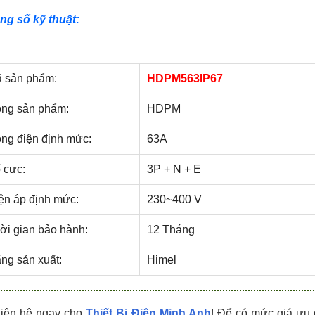
HDPZ50PR24IP30F
HDPZ50PR18IP30F
ng số kỹ thuật:
0909.067.950 Ms.Châu
0909.067.950 Ms.Châu
 sản phẩm:
HDPM563IP67
ng sản phẩm:
HDPM
ng điện định mức:
63A
 cực:
3P + N + E
ện áp định mức:
230~400 V
ời gian bảo hành:
12 Tháng
ng sản xuất:
Himel
Liên hệ ngay cho
Thiết Bị Điện Minh Anh
! Để có mức giá ưu 