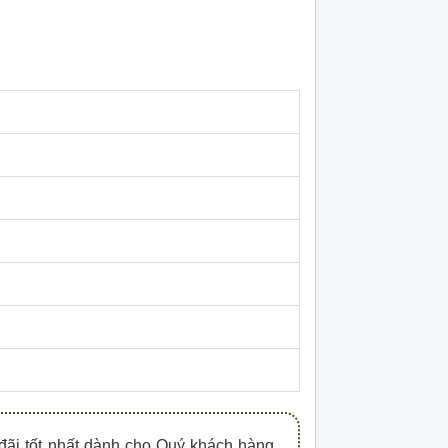
HDPZ50PR15IP30F
HDPZ50PR12IP30
0909.067.950 Ms.Châu
0909.067.950 Ms.
đãi tốt nhất dành cho Quý khách hàng.