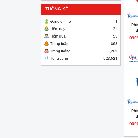
THỐNG KÊ
Đang online
4
Phí
Hôm nay
21
d
Hôm qua
55
090
Trong tuần
868
Trong tháng
1,209
Tổng cộng
523,524
Phí
d
090