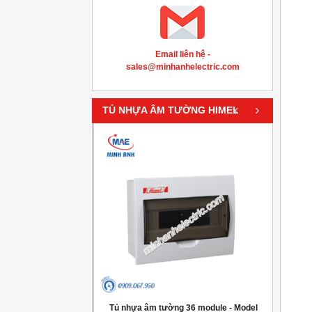
Email liên hệ -
sales@minhanhelectric.com
‹
›
TỦ NHỰA ÂM TƯỜNG HIMEL
g 4 module - Model
Tủ nhựa âm tường 36 module - Model
Tủ nh