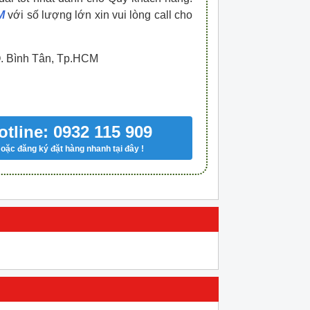
M
với số lượng lớn xin vui lòng call cho
Q. Bình Tân, Tp.HCM
otline: 0932 115 909
oặc đăng ký đặt hàng nhanh tại đây !