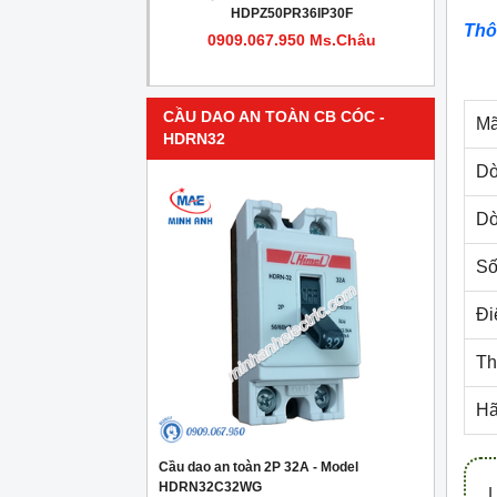
PR4IP30F
HDPZ50PR36IP30F
Thô
950 Ms.Châu
0909.067.950 Ms.Châu
CẦU DAO AN TOÀN CB CÓC -
Mã
HDRN32
Dò
Dò
Số
Đi
Th
Hã
Cầu dao an toàn 2P 32A - Model
HDRN32C32WG