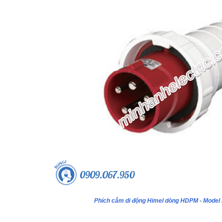
Phích cắm di động Himel dòng HDPM - Mode
ựa âm tường 24 module - Model
Tủ nhựa âm tường 18 module - Model