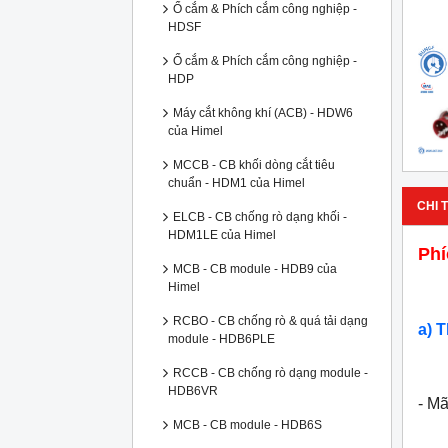
Ổ cắm & Phích cắm công nghiệp -
HDSF
Ổ cắm & Phích cắm công nghiệp -
HDP
Máy cắt không khí (ACB) - HDW6
của Himel
MCCB - CB khối dòng cắt tiêu
chuẩn - HDM1 của Himel
CHI T
ELCB - CB chống rò dạng khối -
HDM1LE của Himel
Phí
MCB - CB module - HDB9 của
Himel
RCBO - CB chống rò & quá tải dạng
a) 
module - HDB6PLE
RCCB - CB chống rò dạng module -
HDB6VR
- M
MCB - CB module - HDB6S