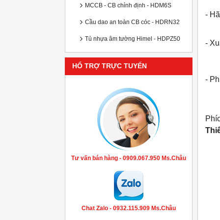
MCCB - CB chỉnh định - HDM6S
- Hã
Cầu dao an toàn CB cóc - HDRN32
Tủ nhựa âm tường Himel - HDPZ50
- X
HỔ TRỢ TRỰC TUYẾN
- P
Phí
Thi
Tư vấn bán hàng - 0909.067.950 Ms.Châu
Chat Zalo - 0932.115.909 Ms.Châu