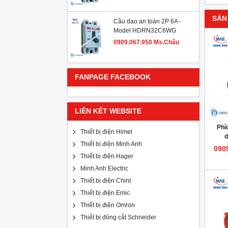
SẢN
Cầu dao an toàn 2P 6A -
Model HDRN32C6WG
0909.067.950 Ms.Châu
FANPAGE FACEBOOK
LIÊN KẾT WEBSITE
Phí
Thiết bị điện Himel
d
Thiết bị điện Minh Anh
090
Thiết bị điện Hager
Minh Anh Electric
Thiết bị điện Chint
Thiết bị điện Emic
Thiết bị điện Omron
Thiết bị đóng cắt Schneider