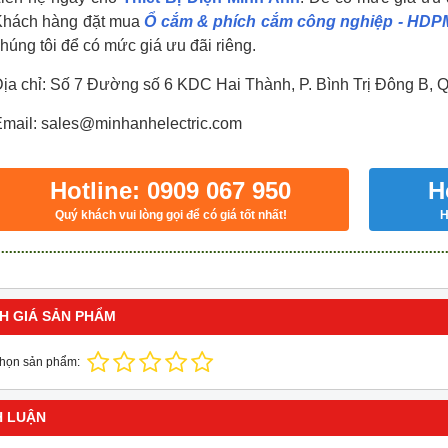
Khách hàng đặt mua
Ổ cắm & phích cắm công nghiệp - HDP
húng tôi để có mức giá ưu đãi riêng.
ịa chỉ: Số 7 Đường số 6 KDC Hai Thành, P. Bình Trị Đông B, 
mail: sales@minhanhelectric.com
Hotline: 0909 067 950
H
Quý khách vui lòng gọi để có giá tốt nhất!
H
H GIÁ SẢN PHẨM
chọn sản phẩm:
H LUẬN