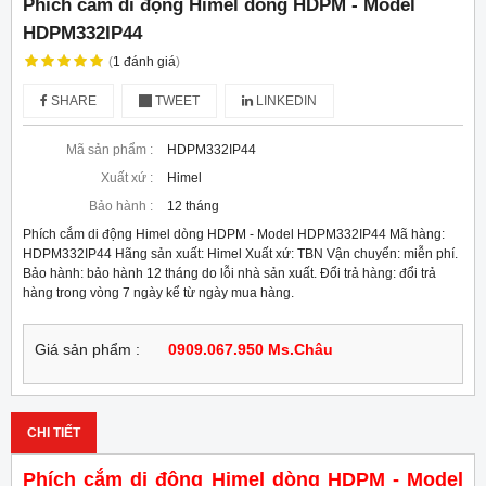
Phích cắm di động Himel dòng HDPM - Model
HDPM332IP44
(
1
đánh giá
)
SHARE
TWEET
LINKEDIN
Mã sản phẩm :
HDPM332IP44
Xuất xứ :
Himel
Bảo hành :
12 tháng
Phích cắm di động Himel dòng HDPM - Model HDPM332IP44 Mã hàng:
HDPM332IP44 Hãng sản xuất: Himel Xuất xứ: TBN Vận chuyển: miễn phí.
Bảo hành: bảo hành 12 tháng do lỗi nhà sản xuất. Đổi trả hàng: đổi trả
hàng trong vòng 7 ngày kể từ ngày mua hàng.
Giá sản phẩm :
0909.067.950 Ms.Châu
CHI TIẾT
Phích cắm di động Himel dòng HDPM - Model