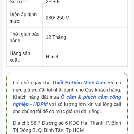
Số cực:
2P + E
Điện áp định
230~250 V
mức:
Thời gian bảo
12 Tháng
hành:
Hãng sản
Himel
xuất:
Liên hệ ngay cho
Thiết Bị Điện Minh Anh
! Để có
mức giá ưu đãi tốt nhất dành cho Quý khách hàng.
Khách hàng đặt mua
Ổ cắm & phích cắm công
nghiệp - HDPM
với số lượng lớn xin vui lòng call
cho chúng tôi để có mức giá ưu đãi riêng.
Địa chỉ: Số 7 Đường số 6 KDC Hai Thành, P. Bình
Trị Đông B, Q. Bình Tân, Tp.HCM