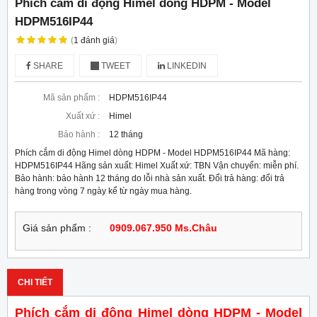
Phích cắm di động Himel dòng HDPM - Model
HDPM516IP44
(
1
đánh giá
)
SHARE
TWEET
LINKEDIN
Mã sản phẩm :
HDPM516IP44
Xuất xứ :
Himel
Bảo hành :
12 tháng
Phích cắm di động Himel dòng HDPM - Model HDPM516IP44 Mã hàng:
HDPM516IP44 Hãng sản xuất: Himel Xuất xứ: TBN Vận chuyển: miễn phí.
Bảo hành: bảo hành 12 tháng do lỗi nhà sản xuất. Đổi trả hàng: đổi trả
hàng trong vòng 7 ngày kể từ ngày mua hàng.
Giá sản phẩm :
0909.067.950 Ms.Châu
CHI TIẾT
Phích cắm di động Himel dòng HDPM - Model