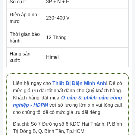
Số cực:
3P + N + E
Điện áp định
230~400 V
mức:
Thời gian bảo
12 Tháng
hành:
Hãng sản
Himel
xuất:
Liên hệ ngay cho
Thiết Bị Điện Minh Anh
! Để có
mức giá ưu đãi tốt nhất dành cho Quý khách hàng.
Khách hàng đặt mua
Ổ cắm & phích cắm công
nghiệp - HDPM
với số lượng lớn xin vui lòng call
cho chúng tôi để có mức giá ưu đãi riêng.
Địa chỉ: Số 7 Đường số 6 KDC Hai Thành, P. Bình
Trị Đông B, Q. Bình Tân, Tp.HCM