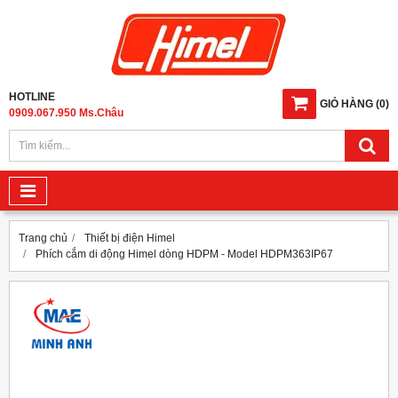
HOTLINE
GIỎ HÀNG
(
0
)
0909.067.950 Ms.Châu
Trang chủ
Thiết bị điện Himel
Phích cắm di động Himel dòng HDPM - Model HDPM363IP67