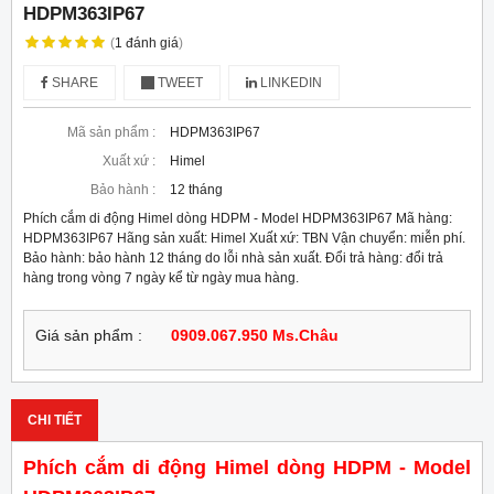
HDPM363IP67
(
1
đánh giá
)
SHARE
TWEET
LINKEDIN
Mã sản phẩm :
HDPM363IP67
Xuất xứ :
Himel
Bảo hành :
12 tháng
Phích cắm di động Himel dòng HDPM - Model HDPM363IP67 Mã hàng:
HDPM363IP67 Hãng sản xuất: Himel Xuất xứ: TBN Vận chuyển: miễn phí.
Bảo hành: bảo hành 12 tháng do lỗi nhà sản xuất. Đổi trả hàng: đổi trả
hàng trong vòng 7 ngày kể từ ngày mua hàng.
Giá sản phẩm :
0909.067.950 Ms.Châu
CHI TIẾT
Phích cắm di động Himel dòng HDPM - Model