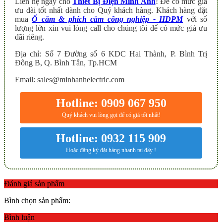
Liên hệ ngay cho
Thiết Bị Điện Minh Anh
! Để có mức giá
ưu đãi tốt nhất dành cho Quý khách hàng. Khách hàng đặt
mua
Ổ cắm & phích cắm công nghiệp - HDPM
với số
lượng lớn xin vui lòng call cho chúng tôi để có mức giá ưu
đãi riêng.
Địa chỉ: Số 7 Đường số 6 KDC Hai Thành, P. Bình Trị
Đông B, Q. Bình Tân, Tp.HCM
Email: sales@minhanhelectric.com
Hotline: 0909 067 950
Quý khách vui lòng gọi để có giá tốt nhất!
Hotline: 0932 115 909
Hoặc đăng ký đặt hàng nhanh tại đây !
Đánh giá sản phẩm
Bình chọn sản phẩm:
Bình luận