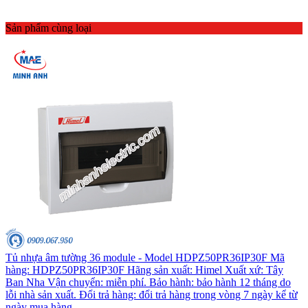
Sản phẩm cùng loại
Tủ nhựa âm tường 36 module - Model HDPZ50PR36IP30F Mã
hàng: HDPZ50PR36IP30F Hãng sản xuất: Himel Xuất xứ: Tây
Ban Nha Vận chuyển: miễn phí. Bảo hành: bảo hành 12 tháng do
lỗi nhà sản xuất. Đổi trả hàng: đổi trả hàng trong vòng 7 ngày kể từ
ngày mua hàng.