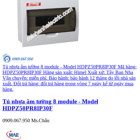
Tủ nhựa âm tường 8 module - Model HDPZ50PR8IP30F Mã hàng:
HDPZ50PR8IP30F Hãng sản xuất: Himel Xuất xứ: Tây Ban Nha
Vận chuyển: miễn phí. Bảo hành: bảo hành 12 tháng do lỗi nhà sản
xuất. Đổi trả hàng: đổi trả hàng trong vòng 7 ngày kể từ ngày mua
hàng.
Tủ nhựa âm tường 8 module - Model
HDPZ50PR8IP30F
0909.067.950 Ms.Châu