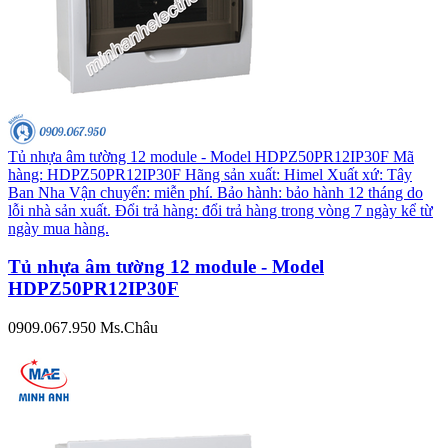
Tủ nhựa âm tường 12 module - Model HDPZ50PR12IP30F Mã
hàng: HDPZ50PR12IP30F Hãng sản xuất: Himel Xuất xứ: Tây
Ban Nha Vận chuyển: miễn phí. Bảo hành: bảo hành 12 tháng do
lỗi nhà sản xuất. Đổi trả hàng: đổi trả hàng trong vòng 7 ngày kể từ
ngày mua hàng.
Tủ nhựa âm tường 12 module - Model
HDPZ50PR12IP30F
0909.067.950 Ms.Châu