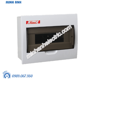
Tủ nhựa âm tường 6 module - Model HDPZ50PR6IP30F Mã hàng:
HDPZ50PR6IP30F Hãng sản xuất: Himel Xuất xứ: Tây Ban Nha
Vận chuyển: miễn phí. Bảo hành: bảo hành 12 tháng do lỗi nhà sản
xuất. Đổi trả hàng: đổi trả hàng trong vòng 7 ngày kể từ ngày mua
hàng.
Tủ nhựa âm tường 6 module - Model
HDPZ50PR6IP30F
0909.067.950 Ms.Châu