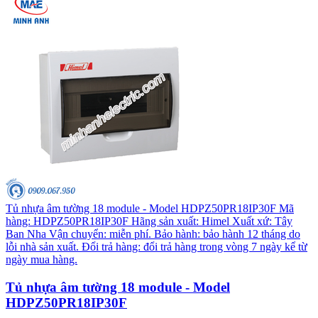
Tủ nhựa âm tường 18 module - Model HDPZ50PR18IP30F Mã
hàng: HDPZ50PR18IP30F Hãng sản xuất: Himel Xuất xứ: Tây
Ban Nha Vận chuyển: miễn phí. Bảo hành: bảo hành 12 tháng do
lỗi nhà sản xuất. Đổi trả hàng: đổi trả hàng trong vòng 7 ngày kể từ
ngày mua hàng.
Tủ nhựa âm tường 18 module - Model
HDPZ50PR18IP30F