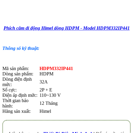
Phích cắm di động Himel dòng HDPM - Model HDPM332IP441
Thông số kỹ thuật:
Mã sản phẩm:
HDPM332IP441
Dòng sản phẩm:
HDPM
Dòng điện định
32A
mức:
Số cực:
2P + E
Điện áp định mức:
110~130 V
Thời gian bảo
12 Tháng
hành:
Hãng sản xuất:
Himel