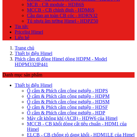
MCB - CB module - HDB6S
MCCB - CB chỉnh định - HDM6S
Cầu dao an toàn CB cóc - HDRN32
Tủ nhựa âm tường Himel - HDPZ50
Tin tức
Pricelist Himel
Liên hệ
Trang chủ
Thiết bị điện Himel
Phích cắm di động Himel dòng HDPM - Model
HDPM332IP441
Danh mục sản phẩm
Thiết bị điện Himel
Ổ cắm & Phích cắm công nghiệp - HDPS
Ổ cắm & Phích cắm công nghiệp - HDPM
Ổ cắm & Phích cắm công nghiệp - HDSM
Ổ cắm & Phích cắm công nghiệp - HDSF
Ổ cắm & Phích cắm công nghiệp - HDP
Máy cắt không khí (ACB) - HDW6 của Himel
MCCB - CB khối dòng cắt tiêu chuẩn - HDM1 của
Himel
ELCB - CB chống rò dạng khối - HDM1LE của Himel