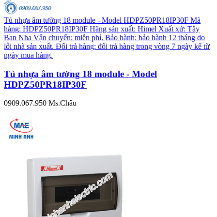
Tủ nhựa âm tường 18 module - Model HDPZ50PR18IP30F Mã
hàng: HDPZ50PR18IP30F Hãng sản xuất: Himel Xuất xứ: Tây
Ban Nha Vận chuyển: miễn phí. Bảo hành: bảo hành 12 tháng do
lỗi nhà sản xuất. Đổi trả hàng: đổi trả hàng trong vòng 7 ngày kể từ
ngày mua hàng.
Tủ nhựa âm tường 18 module - Model
HDPZ50PR18IP30F
0909.067.950 Ms.Châu