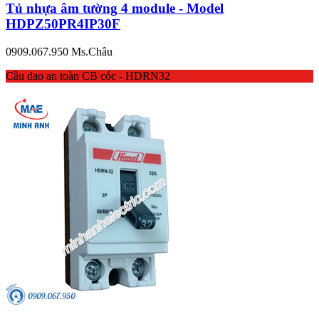
Tủ nhựa âm tường 4 module - Model
HDPZ50PR4IP30F
0909.067.950 Ms.Châu
Cầu dao an toàn CB cóc - HDRN32