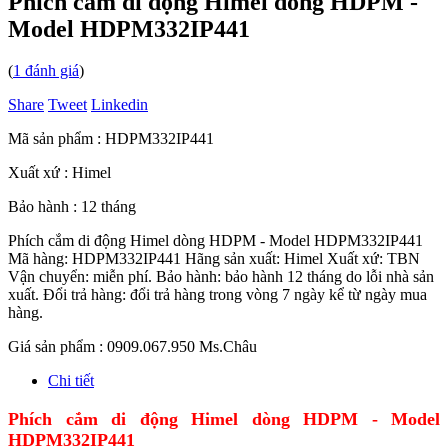
Phích cắm di động Himel dòng HDPM -
Model HDPM332IP441
(
1
đánh giá
)
Share
Tweet
Linkedin
Mã sản phẩm :
HDPM332IP441
Xuất xứ :
Himel
Bảo hành :
12 tháng
Phích cắm di động Himel dòng HDPM - Model HDPM332IP441
Mã hàng: HDPM332IP441 Hãng sản xuất: Himel Xuất xứ: TBN
Vận chuyển: miễn phí. Bảo hành: bảo hành 12 tháng do lỗi nhà sản
xuất. Đổi trả hàng: đổi trả hàng trong vòng 7 ngày kể từ ngày mua
hàng.
Giá sản phẩm :
0909.067.950 Ms.Châu
Chi tiết
Phích cắm di động Himel dòng HDPM - Model
HDPM332IP441