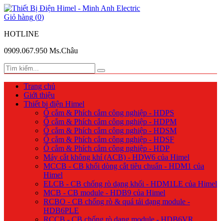
Giỏ hàng
(
0
)
HOTLINE
0909.067.950 Ms.Châu
Trang chủ
Giới thiệu
Thiết bị điện Himel
Ổ cắm & Phích cắm công nghiệp - HDPS
Ổ cắm & Phích cắm công nghiệp - HDPM
Ổ cắm & Phích cắm công nghiệp - HDSM
Ổ cắm & Phích cắm công nghiệp - HDSF
Ổ cắm & Phích cắm công nghiệp - HDP
Máy cắt không khí (ACB) - HDW6 của Himel
MCCB - CB khối dòng cắt tiêu chuẩn - HDM1 của
Himel
ELCB - CB chống rò dạng khối - HDM1LE của Himel
MCB - CB module - HDB9 của Himel
RCBO - CB chống rò & quá tải dạng module -
HDB6PLE
RCCB - CB chống rò dạng module - HDB6VR