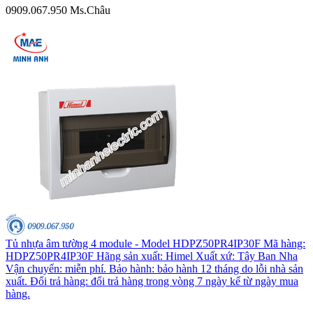
0909.067.950 Ms.Châu
Tủ nhựa âm tường 4 module - Model HDPZ50PR4IP30F Mã hàng:
HDPZ50PR4IP30F Hãng sản xuất: Himel Xuất xứ: Tây Ban Nha
Vận chuyển: miễn phí. Bảo hành: bảo hành 12 tháng do lỗi nhà sản
xuất. Đổi trả hàng: đổi trả hàng trong vòng 7 ngày kể từ ngày mua
hàng.