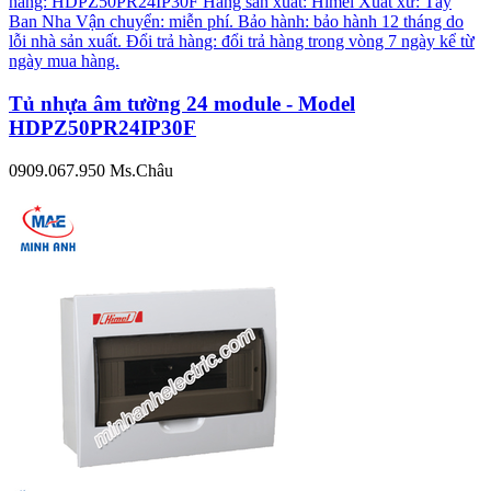
hàng: HDPZ50PR24IP30F Hãng sản xuất: Himel Xuất xứ: Tây
Ban Nha Vận chuyển: miễn phí. Bảo hành: bảo hành 12 tháng do
lỗi nhà sản xuất. Đổi trả hàng: đổi trả hàng trong vòng 7 ngày kể từ
ngày mua hàng.
Tủ nhựa âm tường 24 module - Model
HDPZ50PR24IP30F
0909.067.950 Ms.Châu