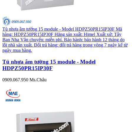
Tủ nhựa âm tường 15 module - Model HDPZ50PR15IP30F Mã
hàng: HDPZ50PR15IP30F Hãng sản xuất: Himel Xuất xứ: Tây
Ban Nha Vận chuyển: miễn phí. Bảo hành: bảo hành 12 tháng do
lỗi nhà sản xuất. Đổi trả hàng: đổi trả hàng trong vòng 7 ngày kể từ
ngày mua hàng.
Tủ nhựa âm tường 15 module - Model
HDPZ50PR15IP30F
0909.067.950 Ms.Châu