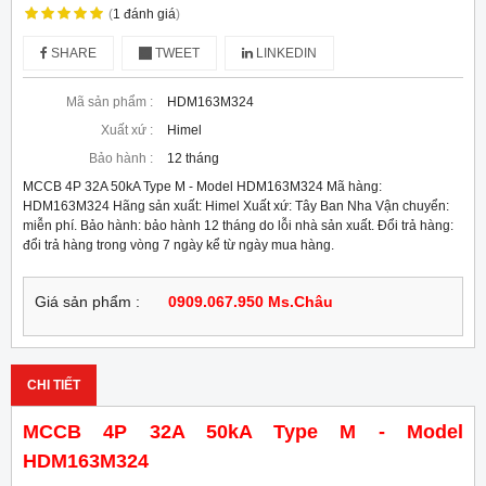
(
1
đánh giá
)
SHARE
TWEET
LINKEDIN
Mã sản phẩm :
HDM163M324
Xuất xứ :
Himel
Bảo hành :
12 tháng
MCCB 4P 32A 50kA Type M - Model HDM163M324 Mã hàng:
HDM163M324 Hãng sản xuất: Himel Xuất xứ: Tây Ban Nha Vận chuyển:
miễn phí. Bảo hành: bảo hành 12 tháng do lỗi nhà sản xuất. Đổi trả hàng:
đổi trả hàng trong vòng 7 ngày kể từ ngày mua hàng.
Giá sản phẩm :
0909.067.950 Ms.Châu
CHI TIẾT
MCCB 4P 32A 50kA Type M - Model
HDM163M324