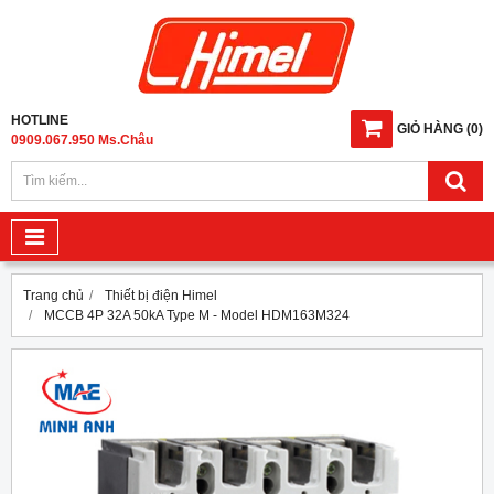
HOTLINE
GIỎ HÀNG
(
0
)
0909.067.950 Ms.Châu
Trang chủ
Thiết bị điện Himel
MCCB 4P 32A 50kA Type M - Model HDM163M324