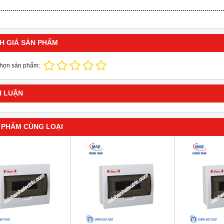
H GIÁ SẢN PHẨM
chọn sản phẩm:
H LUẬN
 PHẨM CÙNG LOẠI