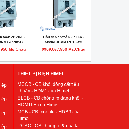
n toàn 2P 20A -
Cầu dao an toàn 2P 16A -
HDRN32C20WG
Model HDRN32C16WG
.950 Ms.Châu
0909.067.950 Ms.Châu
THIẾT BỊ ĐIỆN HIMEL
MCCB - CB khối dòng cắt tiêu
iệp
chuẩn - HDM1 của Himel
ELCB - CB chống rò dạng khối -
iệp
HDM1LE của Himel
MCB - CB module - HDB9 của
iệp
Himel
RCBO - CB chống rò & quá tải
iệp