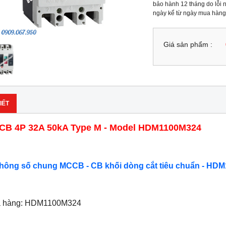
bảo hành 12 tháng do lỗi n
ngày kể từ ngày mua hàng
Giá sản phẩm :
IẾT
B 4P 32A 50kA Type M - Model HDM1100M324
Thông số chung MCCB - CB khối dòng cắt tiêu chuẩn - HDM
ã hàng: HDM1100M324