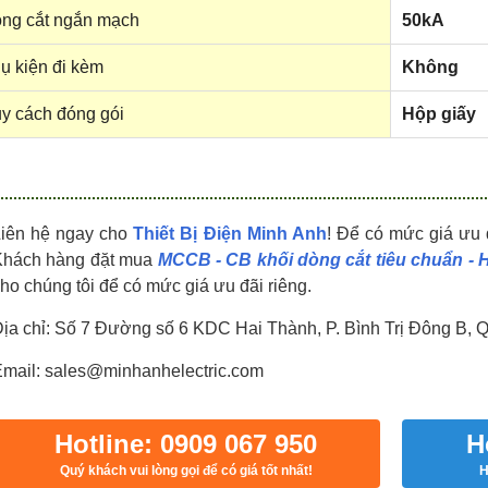
HDPZ50PR24IP30F
HDPZ50PR18IP30F
ng cắt ngắn mạch
50kA
0909.067.950 Ms.Châu
0909.067.950 Ms.Châu
ụ kiện đi kèm
Không
y cách đóng gói
Hộp giấy
Liên hệ ngay cho
Thiết Bị Điện Minh Anh
! Để có mức giá ưu 
Khách hàng đặt mua
MCCB - CB khối dòng cắt tiêu chuẩn -
ho chúng tôi để có mức giá ưu đãi riêng.
ịa chỉ: Số 7 Đường số 6 KDC Hai Thành, P. Bình Trị Đông B, 
mail: sales@minhanhelectric.com
Hotline: 0909 067 950
H
Quý khách vui lòng gọi để có giá tốt nhất!
H