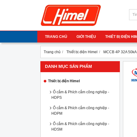
TRANG CHỦ
GIỚI THIỆU
THIẾT BỊ ĐIỆN H
Trang chủ
Thiết bị điện Himel
MCCB 4P 32A 50kA
DANH MỤC SẢN PHẨM
Thiết bị điện Himel
Ổ cắm & Phích cắm công nghiệp -
HDPS
Ổ cắm & Phích cắm công nghiệp -
HDPM
Ổ cắm & Phích cắm công nghiệp -
HDSM