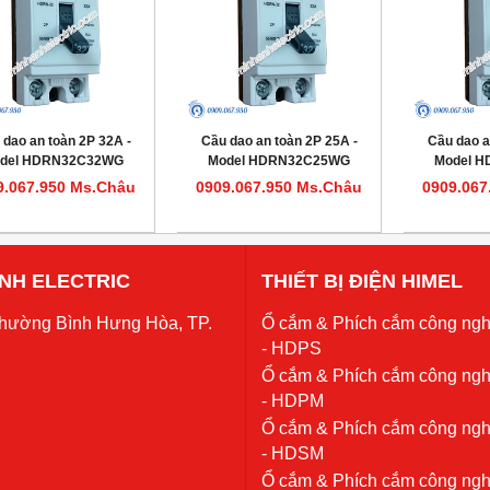
 dao an toàn 2P 32A -
Cầu dao an toàn 2P 25A -
Cầu dao a
del HDRN32C32WG
Model HDRN32C25WG
Model 
9.067.950 Ms.Châu
0909.067.950 Ms.Châu
0909.067
 ANH ELECTRIC
THIẾT BỊ ĐIỆN HIMEL
Phường Bình Hưng Hòa, TP.
Ổ cắm & Phích cắm công ngh
- HDPS
Ổ cắm & Phích cắm công ngh
- HDPM
Ổ cắm & Phích cắm công ngh
- HDSM
Ổ cắm & Phích cắm công ngh