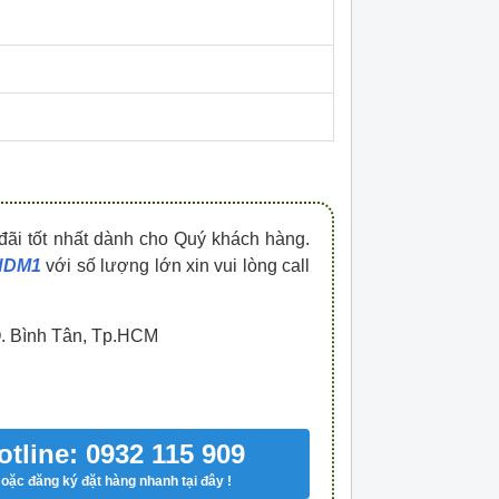
HDPZ50PR15IP30F
HDPZ50PR12IP30
0909.067.950 Ms.Châu
0909.067.950 Ms.
đãi tốt nhất dành cho Quý khách hàng.
 HDM1
với số lượng lớn xin vui lòng call
Q. Bình Tân, Tp.HCM
otline: 0932 115 909
oặc đăng ký đặt hàng nhanh tại đây !