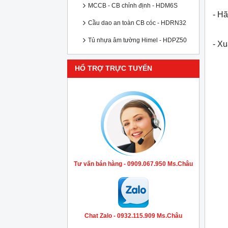
MCCB - CB chỉnh định - HDM6S
- Hã
Cầu dao an toàn CB cóc - HDRN32
Tủ nhựa âm tường Himel - HDPZ50
- X
HỔ TRỢ TRỰC TUYẾN
Tư vấn bán hàng - 0909.067.950 Ms.Châu
Chat Zalo - 0932.115.909 Ms.Châu