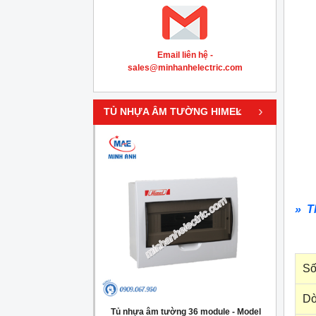
Email liên hệ -
sales@minhanhelectric.com
‹
›
TỦ NHỰA ÂM TƯỜNG HIMEL
» T
Số
Dò
g 4 module - Model
Tủ nhựa âm tường 36 module - Model
Tủ nh