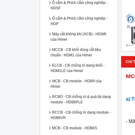
Ổ cắm & Phích cắm công nghiệp -
HDSF
Ổ cắm & Phích cắm công nghiệp -
HDP
Máy cắt không khí (ACB) - HDW6
của Himel
MCCB - CB khối dòng cắt tiêu
chuẩn - HDM1 của Himel
CHI T
ELCB - CB chống rò dạng khối -
HDM1LE của Himel
MCC
MCB - CB module - HDB9 của
Himel
RCBO - CB chống rò & quá tải dạng
a) 
module - HDB6PLE
RCCB - CB chống rò dạng module -
HDB6VR
- M
MCB - CB module - HDB6S