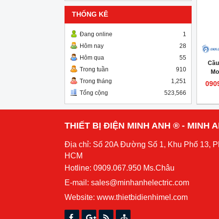
THỐNG KÊ
Đang online
1
Hôm nay
28
Hôm qua
55
Cầu
Trong tuần
910
Mo
Trong tháng
1,251
090
Tổng cộng
523,566
THIẾT BỊ ĐIỆN MINH ANH ® - MINH
Địa chỉ: Số 20A Đường Số 1, Khu Phố 13, 
HCM
Hotline: 0909.067.950 Ms.Châu
E-mail: sales@minhanhelectric.com
Website:
www.thietbidienhimel.com