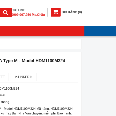
HOTLINE
GIỎ HÀNG
(
0
)
0909.067.950 Ms.Châu
A Type M - Model HDM1100M324
ET
LINKEDIN
DM1100M324
imel
 tháng
 M - Model HDM1100M324 Mã hàng: HDM1100M324
 xứ: Tây Ban Nha Vận chuyển: miễn phí. Bảo hành: