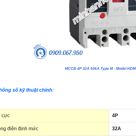
MCCB 4P 32A 50kA Type M - Model HD
hông số kỹ thuật chính:
 cực
4P
ng điện định mức
32A
ựa âm tường 24 module - Model
Tủ nhựa âm tường 18 module - Model