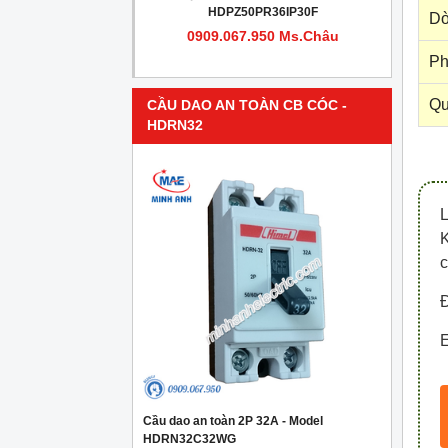
PR4IP30F
HDPZ50PR36IP30F
Dò
950 Ms.Châu
0909.067.950 Ms.Châu
Ph
Qu
CẦU DAO AN TOÀN CB CÓC -
HDRN32
c
Đ
E
Cầu dao an toàn 2P 32A - Model
HDRN32C32WG