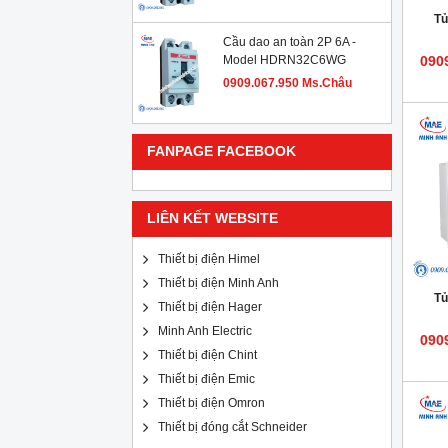
Tủ
Cầu dao an toàn 2P 6A -
Model HDRN32C6WG
090
0909.067.950 Ms.Châu
FANPAGE FACEBOOK
LIÊN KẾT WEBSITE
Thiết bị điện Himel
Thiết bị điện Minh Anh
Tủ
Thiết bị điện Hager
Minh Anh Electric
090
Thiết bị điện Chint
Thiết bị điện Emic
Thiết bị điện Omron
Thiết bị đóng cắt Schneider