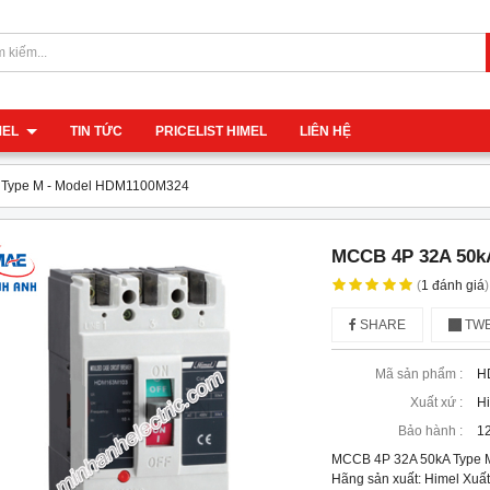
IMEL
TIN TỨC
PRICELIST HIMEL
LIÊN HỆ
 Type M - Model HDM1100M324
MCCB 4P 32A 50k
(
1
đánh giá
)
SHARE
TWE
Mã sản phẩm :
H
Xuất xứ :
H
Bảo hành :
12
MCCB 4P 32A 50kA Type
Hãng sản xuất: Himel Xuất