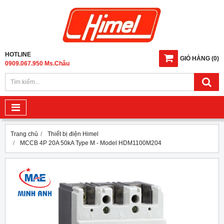
HOTLINE
GIỎ HÀNG
(
0
)
0909.067.950 Ms.Châu
Trang chủ
Thiết bị điện Himel
MCCB 4P 20A 50kA Type M - Model HDM1100M204