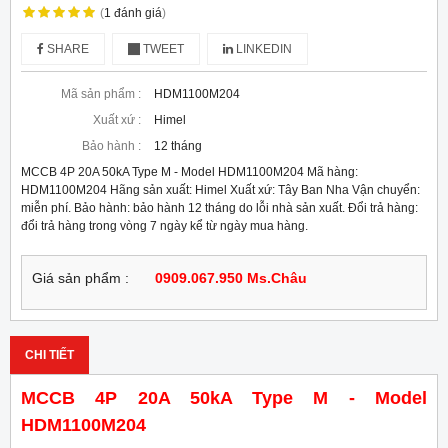
(
1
đánh giá
)
SHARE
TWEET
LINKEDIN
Mã sản phẩm :
HDM1100M204
Xuất xứ :
Himel
Bảo hành :
12 tháng
MCCB 4P 20A 50kA Type M - Model HDM1100M204 Mã hàng:
HDM1100M204 Hãng sản xuất: Himel Xuất xứ: Tây Ban Nha Vận chuyển:
miễn phí. Bảo hành: bảo hành 12 tháng do lỗi nhà sản xuất. Đổi trả hàng:
đổi trả hàng trong vòng 7 ngày kể từ ngày mua hàng.
Giá sản phẩm :
0909.067.950 Ms.Châu
CHI TIẾT
MCCB 4P 20A 50kA Type M - Model
HDM1100M204