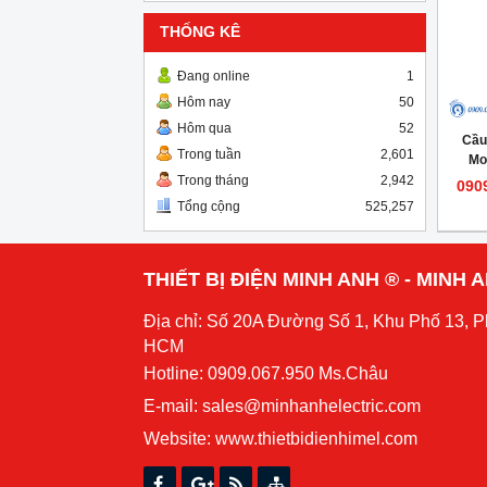
THỐNG KÊ
Đang online
1
Hôm nay
50
Hôm qua
52
Cầu
Trong tuần
2,601
Mo
Trong tháng
2,942
090
Tổng cộng
525,257
THIẾT BỊ ĐIỆN MINH ANH ® - MINH
Địa chỉ: Số 20A Đường Số 1, Khu Phố 13, 
HCM
Hotline: 0909.067.950 Ms.Châu
E-mail: sales@minhanhelectric.com
Website:
www.thietbidienhimel.com