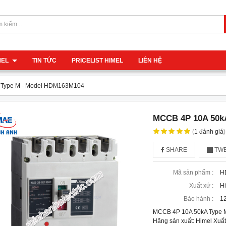
IMEL
TIN TỨC
PRICELIST HIMEL
LIÊN HỆ
 Type M - Model HDM163M104
MCCB 4P 10A 50k
(
1
đánh giá
)
SHARE
TWE
Mã sản phẩm :
H
Xuất xứ :
H
Bảo hành :
12
MCCB 4P 10A 50kA Type
Hãng sản xuất: Himel Xuất