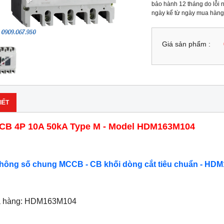
bảo hành 12 tháng do lỗi n
ngày kể từ ngày mua hàng
Giá sản phẩm :
IẾT
B 4P 10A 50kA Type M - Model HDM163M104
Thông số chung MCCB - CB khối dòng cắt tiêu chuẩn - HDM
ã hàng: HDM163M104