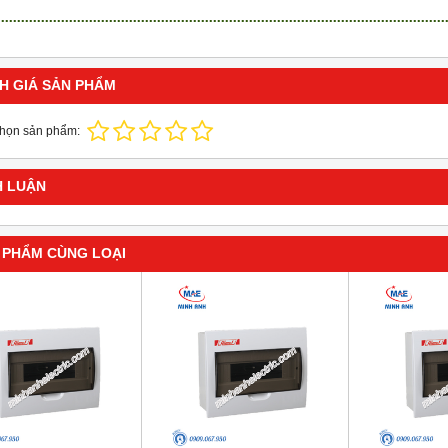
H GIÁ SẢN PHẨM
chọn sản phẩm:
H LUẬN
 PHẨM CÙNG LOẠI