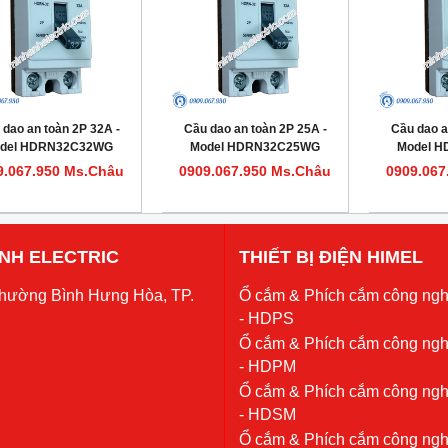
 dao an toàn 2P 32A -
Cầu dao an toàn 2P 25A -
Cầu dao a
del HDRN32C32WG
Model HDRN32C25WG
Model 
9.067.950 Ms.Châu
0909.067.950 Ms.Châu
0909.067
 ANH ELECTRIC
THIẾT BỊ ĐIỆN HIMEL
Phường Bình Hưng Hòa, TP.
Ổ cắm & Phích cắm công ngh
- HDPS
Ổ cắm & Phích cắm công ngh
- HDPM
Ổ cắm & Phích cắm công ngh
- HDSM
Ổ cắm & Phích cắm công ngh