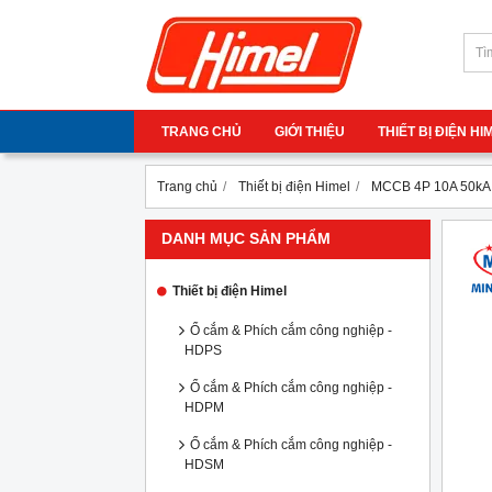
TRANG CHỦ
GIỚI THIỆU
THIẾT BỊ ĐIỆN H
Trang chủ
Thiết bị điện Himel
MCCB 4P 10A 50kA
DANH MỤC SẢN PHẨM
Thiết bị điện Himel
Ổ cắm & Phích cắm công nghiệp -
HDPS
Ổ cắm & Phích cắm công nghiệp -
HDPM
Ổ cắm & Phích cắm công nghiệp -
HDSM