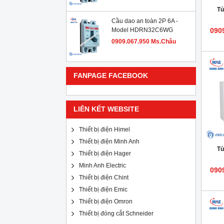
Tủ
Cầu dao an toàn 2P 6A -
Model HDRN32C6WG
090
0909.067.950 Ms.Châu
FANPAGE FACEBOOK
LIÊN KẾT WEBSITE
Thiết bị điện Himel
Thiết bị điện Minh Anh
Tủ
Thiết bị điện Hager
Minh Anh Electric
090
Thiết bị điện Chint
Thiết bị điện Emic
Thiết bị điện Omron
Thiết bị đóng cắt Schneider