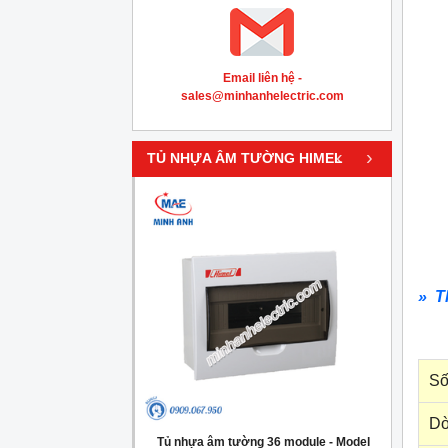
Email liên hệ -
sales@minhanhelectric.com
‹
›
TỦ NHỰA ÂM TƯỜNG HIMEL
» T
Số
Dò
g 4 module - Model
Tủ nhựa âm tường 36 module - Model
Tủ nh