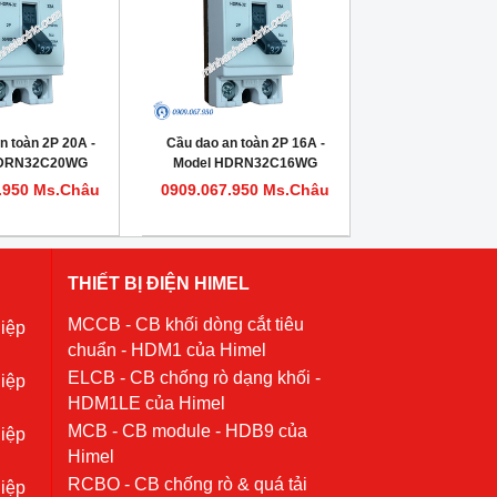
n toàn 2P 20A -
Cầu dao an toàn 2P 16A -
HDRN32C20WG
Model HDRN32C16WG
.950 Ms.Châu
0909.067.950 Ms.Châu
THIẾT BỊ ĐIỆN HIMEL
MCCB - CB khối dòng cắt tiêu
iệp
chuẩn - HDM1 của Himel
ELCB - CB chống rò dạng khối -
iệp
HDM1LE của Himel
MCB - CB module - HDB9 của
iệp
Himel
RCBO - CB chống rò & quá tải
iệp