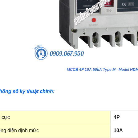
MCCB 4P 10A 50kA Type M - Model HD
hông số kỹ thuật chính:
 cực
4P
ng điện định mức
10A
ựa âm tường 24 module - Model
Tủ nhựa âm tường 18 module - Model