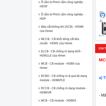
Ổ cắm & Phích cắm công nghiệp -
HDSF
Ổ cắm & Phích cắm công nghiệp -
HDP
Máy cắt không khí (ACB) - HDW6
của Himel
MCCB - CB khối dòng cắt tiêu
chuẩn - HDM1 của Himel
CHI T
ELCB - CB chống rò dạng khối -
HDM1LE của Himel
MCC
MCB - CB module - HDB9 của
Himel
RCBO - CB chống rò & quá tải dạng
a) 
module - HDB6PLE
RCCB - CB chống rò dạng module -
HDB6VR
- M
MCB - CB module - HDB6S