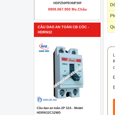
PR4IP30F
HDPZ50PR36IP30F
Dò
950 Ms.Châu
0909.067.950 Ms.Châu
Ph
Qu
CẦU DAO AN TOÀN CB CÓC -
HDRN32
c
Đ
E
Cầu dao an toàn 2P 32A - Model
HDRN32C32WG