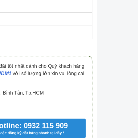
HDPZ50PR15IP30F
HDPZ50PR12IP30
0909.067.950 Ms.Châu
0909.067.950 Ms.
đãi tốt nhất dành cho Quý khách hàng.
 HDM1
với số lượng lớn xin vui lòng call
Q. Bình Tân, Tp.HCM
otline: 0932 115 909
oặc đăng ký đặt hàng nhanh tại đây !