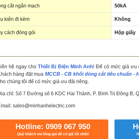
HDPZ50PR24IP30F
HDPZ50PR18IP30F
ng cắt ngắn mạch
50kA
0909.067.950 Ms.Châu
0909.067.950 Ms.Châu
ụ kiện đi kèm
Không
y cách đóng gói
Hộp giấy
Liên hệ ngay cho
Thiết Bị Điện Minh Anh
! Để có mức giá ưu 
Khách hàng đặt mua
MCCB - CB khối dòng cắt tiêu chuẩn -
ho chúng tôi để có mức giá ưu đãi riêng.
ịa chỉ: Số 7 Đường số 6 KDC Hai Thành, P. Bình Trị Đông B, 
mail: sales@minhanhelectric.com
Hotline: 0909 067 950
H
Quý khách vui lòng gọi để có giá tốt nhất!
H