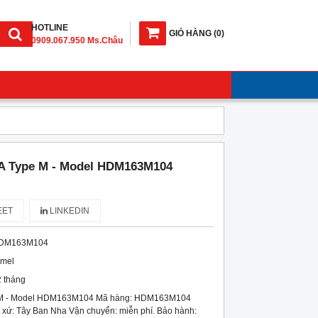
HOTLINE
GIỎ HÀNG
(
0
)
0909.067.950 Ms.Châu
A Type M - Model HDM163M104
ET
LINKEDIN
DM163M104
imel
 tháng
 M - Model HDM163M104 Mã hàng: HDM163M104
 xứ: Tây Ban Nha Vận chuyển: miễn phí. Bảo hành: