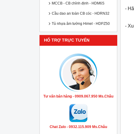
MCCB - CB chỉnh định - HDM6S
- Hã
Cầu dao an toàn CB cóc - HDRN32
Tủ nhựa âm tường Himel - HDPZ50
- X
HỔ TRỢ TRỰC TUYẾN
Tư vấn bán hàng - 0909.067.950 Ms.Châu
Chat Zalo - 0932.115.909 Ms.Châu