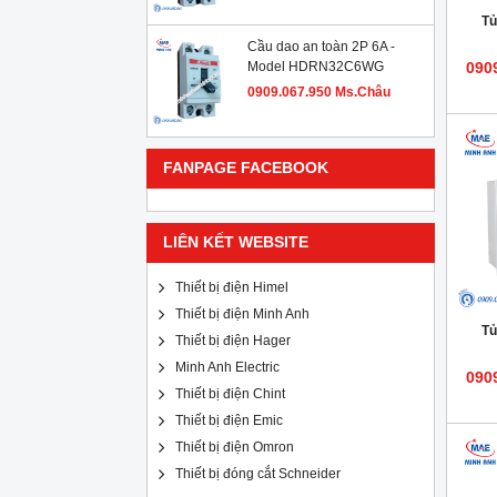
Tủ
Cầu dao an toàn 2P 6A -
Model HDRN32C6WG
090
0909.067.950 Ms.Châu
FANPAGE FACEBOOK
LIÊN KẾT WEBSITE
Thiết bị điện Himel
Thiết bị điện Minh Anh
Tủ
Thiết bị điện Hager
Minh Anh Electric
090
Thiết bị điện Chint
Thiết bị điện Emic
Thiết bị điện Omron
Thiết bị đóng cắt Schneider