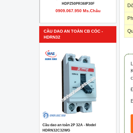
PR4IP30F
HDPZ50PR36IP30F
Dò
950 Ms.Châu
0909.067.950 Ms.Châu
Ph
Qu
CẦU DAO AN TOÀN CB CÓC -
HDRN32
c
Đ
E
Cầu dao an toàn 2P 32A - Model
HDRN32C32WG