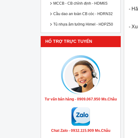
MCCB - CB chỉnh định - HDM6S
- Hã
Cầu dao an toàn CB cóc - HDRN32
Tủ nhựa âm tường Himel - HDPZ50
- X
HỔ TRỢ TRỰC TUYẾN
Tư vấn bán hàng - 0909.067.950 Ms.Châu
Chat Zalo - 0932.115.909 Ms.Châu