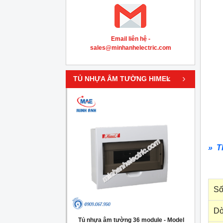
Email liên hệ -
sales@minhanhelectric.com
‹
›
TỦ NHỰA ÂM TƯỜNG HIMEL
» T
Số
Dò
g 4 module - Model
Tủ nhựa âm tường 36 module - Model
Tủ nh