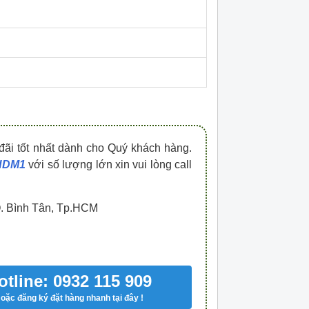
HDPZ50PR15IP30F
HDPZ50PR12IP30
0909.067.950 Ms.Châu
0909.067.950 Ms.
đãi tốt nhất dành cho Quý khách hàng.
 HDM1
với số lượng lớn xin vui lòng call
Q. Bình Tân, Tp.HCM
otline: 0932 115 909
oặc đăng ký đặt hàng nhanh tại đây !