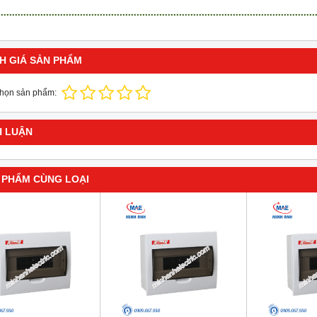
H GIÁ SẢN PHẨM
chọn sản phẩm:
H LUẬN
 PHẨM CÙNG LOẠI