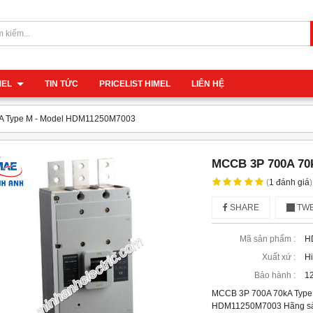
IMEL
TIN TỨC
PRICELIST HIMEL
LIÊN HỆ
A Type M - Model HDM11250M7003
MCCB 3P 700A 70
(
1
đánh giá
)
SHARE
TWE
Mã sản phẩm :
H
Xuất xứ :
H
Bảo hành :
12
MCCB 3P 700A 70kA Type
HDM11250M7003 Hãng sản 