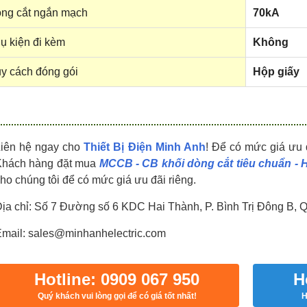
HDPZ50PR24IP30F
HDPZ50PR18IP30F
ng cắt ngắn mạch
70kA
0909.067.950 Ms.Châu
0909.067.950 Ms.Châu
ụ kiện đi kèm
Không
y cách đóng gói
Hộp giấy
Liên hệ ngay cho
Thiết Bị Điện Minh Anh
! Để có mức giá ưu 
Khách hàng đặt mua
MCCB - CB khối dòng cắt tiêu chuẩn -
ho chúng tôi để có mức giá ưu đãi riêng.
ịa chỉ: Số 7 Đường số 6 KDC Hai Thành, P. Bình Trị Đông B, 
mail: sales@minhanhelectric.com
Hotline: 0909 067 950
H
Quý khách vui lòng gọi để có giá tốt nhất!
H