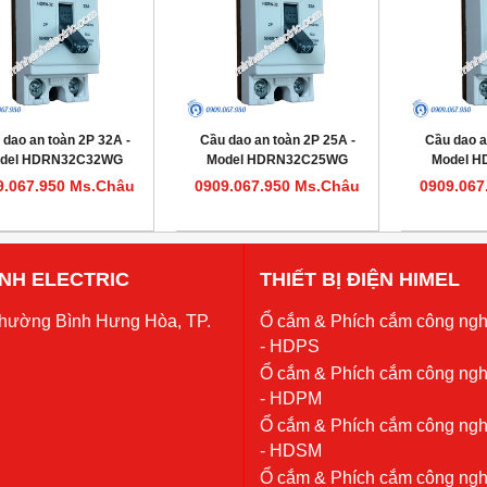
 dao an toàn 2P 32A -
Cầu dao an toàn 2P 25A -
Cầu dao a
del HDRN32C32WG
Model HDRN32C25WG
Model 
9.067.950 Ms.Châu
0909.067.950 Ms.Châu
0909.067
 ANH ELECTRIC
THIẾT BỊ ĐIỆN HIMEL
Phường Bình Hưng Hòa, TP.
Ổ cắm & Phích cắm công ngh
- HDPS
Ổ cắm & Phích cắm công ngh
- HDPM
Ổ cắm & Phích cắm công ngh
- HDSM
Ổ cắm & Phích cắm công ngh