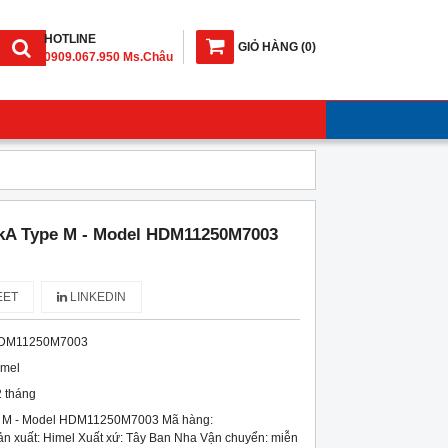
HOTLINE
GIỎ HÀNG
(
0
)
0909.067.950 Ms.Châu
kA Type M - Model HDM11250M7003
ET
LINKEDIN
DM11250M7003
imel
 tháng
 M - Model HDM11250M7003 Mã hàng:
xuất: Himel Xuất xứ: Tây Ban Nha Vận chuyển: miễn