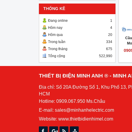
THỐNG KÊ
Đang online
1
Hôm nay
4
Hôm qua
20
Cầu
Trong tuần
334
Mo
Trong tháng
675
090
Tổng cộng
522,990
THIẾT BỊ ĐIỆN MINH ANH ® - MINH
Địa chỉ: Số 20A Đường Số 1, Khu Phố 13, 
HCM
Hotline: 0909.067.950 Ms.Châu
E-mail: sales@minhanhelectric.com
Website:
www.thietbidienhimel.com