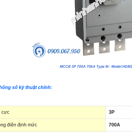
MCCB 3P 700A 70kA Type M - Model HDM
hông số kỹ thuật chính:
 cực
3P
ng điện định mức
700A
ựa âm tường 24 module - Model
Tủ nhựa âm tường 18 module - Model