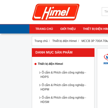
TRANG CHỦ
GIỚI THIỆU
THIẾT BỊ ĐIỆN H
Trang chủ
Thiết bị điện Himel
MCCB 3P 700A 70k
DANH MỤC SẢN PHẨM
Thiết bị điện Himel
Ổ cắm & Phích cắm công nghiệp -
HDPS
Ổ cắm & Phích cắm công nghiệp -
HDPM
Ổ cắm & Phích cắm công nghiệp -
HDSM