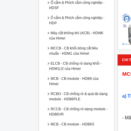
Ổ cắm & Phích cắm công nghiệp -
HDSF
Ổ cắm & Phích cắm công nghiệp -
HDP
Máy cắt không khí (ACB) - HDW6
của Himel
MCCB - CB khối dòng cắt tiêu
chuẩn - HDM1 của Himel
CHI T
ELCB - CB chống rò dạng khối -
HDM1LE của Himel
MCC
MCB - CB module - HDB9 của
Himel
RCBO - CB chống rò & quá tải dạng
a) 
module - HDB6PLE
RCCB - CB chống rò dạng module -
HDB6VR
- M
MCB - CB module - HDB6S