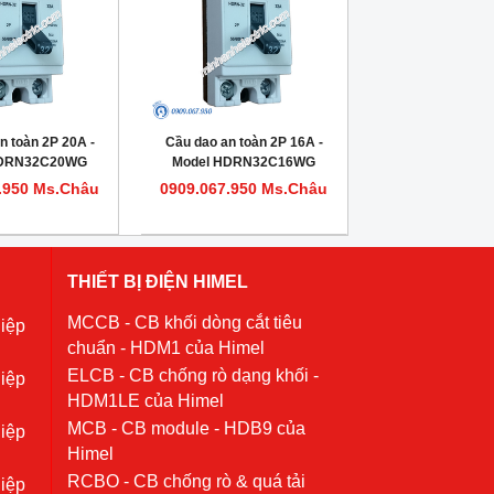
n toàn 2P 20A -
Cầu dao an toàn 2P 16A -
HDRN32C20WG
Model HDRN32C16WG
.950 Ms.Châu
0909.067.950 Ms.Châu
THIẾT BỊ ĐIỆN HIMEL
MCCB - CB khối dòng cắt tiêu
iệp
chuẩn - HDM1 của Himel
ELCB - CB chống rò dạng khối -
iệp
HDM1LE của Himel
MCB - CB module - HDB9 của
iệp
Himel
RCBO - CB chống rò & quá tải
iệp