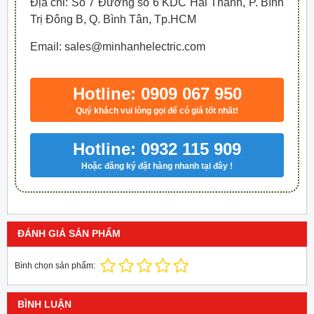
Địa chỉ: Số 7 Đường số 6 KDC Hai Thành, P. Bình
Trị Đông B, Q. Bình Tân, Tp.HCM
Email: sales@minhanhelectric.com
Hotline: 0909 067 950
Quý khách vui lòng gọi để có giá tốt nhất!
Hotline: 0932 115 909
Hoặc đăng ký đặt hàng nhanh tại đây !
ĐÁNH GIÁ SẢN PHẨM
Bình chọn sản phẩm:
BÌNH LUẬN