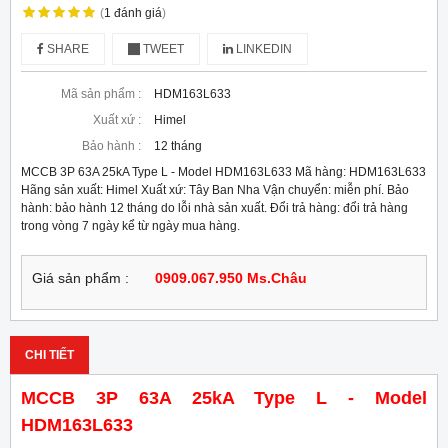
(
1
đánh giá
)
SHARE
TWEET
LINKEDIN
Mã sản phẩm :
HDM163L633
Xuất xứ :
Himel
Bảo hành :
12 tháng
MCCB 3P 63A 25kA Type L - Model HDM163L633 Mã hàng: HDM163L633
Hãng sản xuất: Himel Xuất xứ: Tây Ban Nha Vận chuyển: miễn phí. Bảo
hành: bảo hành 12 tháng do lỗi nhà sản xuất. Đổi trả hàng: đổi trả hàng
trong vòng 7 ngày kể từ ngày mua hàng.
Giá sản phẩm :
0909.067.950 Ms.Châu
CHI TIẾT
MCCB 3P 63A 25kA Type L - Model
HDM163L633