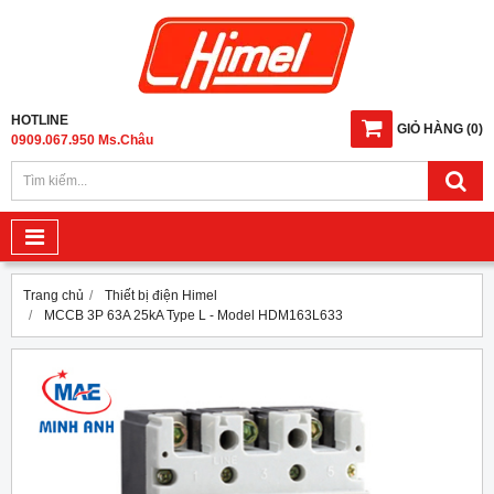
HOTLINE
GIỎ HÀNG
(
0
)
0909.067.950 Ms.Châu
Trang chủ
Thiết bị điện Himel
MCCB 3P 63A 25kA Type L - Model HDM163L633