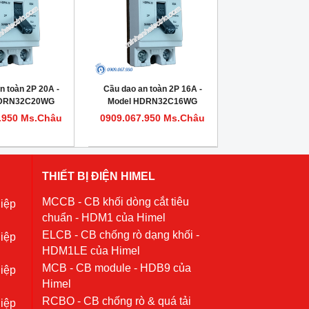
n toàn 2P 20A -
Cầu dao an toàn 2P 16A -
HDRN32C20WG
Model HDRN32C16WG
.950 Ms.Châu
0909.067.950 Ms.Châu
THIẾT BỊ ĐIỆN HIMEL
MCCB - CB khối dòng cắt tiêu
iệp
chuẩn - HDM1 của Himel
ELCB - CB chống rò dạng khối -
iệp
HDM1LE của Himel
MCB - CB module - HDB9 của
iệp
Himel
RCBO - CB chống rò & quá tải
iệp