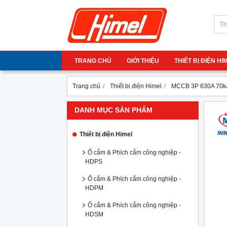
TRANG CHỦ
GIỚI THIỆU
THIẾT BỊ ĐIỆN H
Trang chủ
Thiết bị điện Himel
MCCB 3P 630A 70k
DANH MỤC SẢN PHẨM
Thiết bị điện Himel
Ổ cắm & Phích cắm công nghiệp -
HDPS
Ổ cắm & Phích cắm công nghiệp -
HDPM
Ổ cắm & Phích cắm công nghiệp -
HDSM