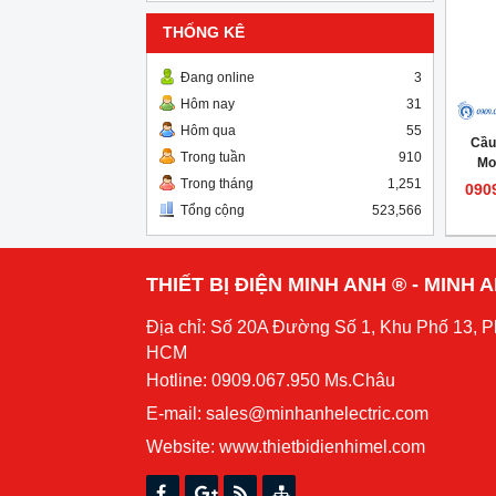
THỐNG KÊ
Đang online
3
Hôm nay
31
Hôm qua
55
Cầu
Trong tuần
910
Mo
Trong tháng
1,251
090
Tổng cộng
523,566
THIẾT BỊ ĐIỆN MINH ANH ® - MINH
Địa chỉ: Số 20A Đường Số 1, Khu Phố 13, 
HCM
Hotline: 0909.067.950 Ms.Châu
E-mail: sales@minhanhelectric.com
Website:
www.thietbidienhimel.com