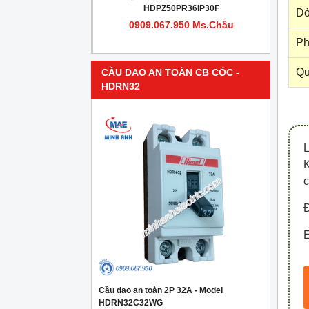
PR4IP30F
HDPZ50PR36IP30F
Dò
950 Ms.Châu
0909.067.950 Ms.Châu
Ph
Qu
CẦU DAO AN TOÀN CB CÓC -
HDRN32
c
Đ
E
Cầu dao an toàn 2P 32A - Model
HDRN32C32WG