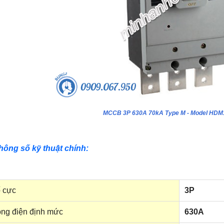
MCCB 3P 630A 70kA Type M - Model HD
hông số kỹ thuật chính:
 cực
3P
ng điện định mức
630A
ựa âm tường 24 module - Model
Tủ nhựa âm tường 18 module - Model