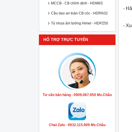
MCCB - CB chỉnh định - HDM6S
- Hã
Cầu dao an toàn CB cóc - HDRN32
Tủ nhựa âm tường Himel - HDPZ50
- X
HỔ TRỢ TRỰC TUYẾN
Tư vấn bán hàng - 0909.067.950 Ms.Châu
Chat Zalo - 0932.115.909 Ms.Châu