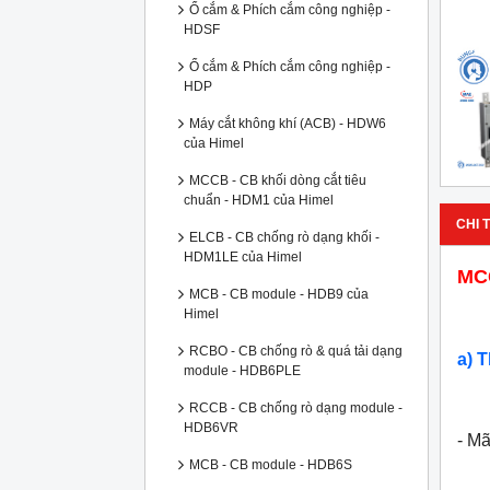
Ổ cắm & Phích cắm công nghiệp -
HDSF
Ổ cắm & Phích cắm công nghiệp -
HDP
Máy cắt không khí (ACB) - HDW6
của Himel
MCCB - CB khối dòng cắt tiêu
chuẩn - HDM1 của Himel
CHI T
ELCB - CB chống rò dạng khối -
HDM1LE của Himel
MCC
MCB - CB module - HDB9 của
Himel
RCBO - CB chống rò & quá tải dạng
a) 
module - HDB6PLE
RCCB - CB chống rò dạng module -
HDB6VR
- M
MCB - CB module - HDB6S