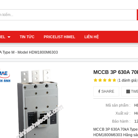
IMEL
TIN TỨC
PRICELIST HIMEL
LIÊN HỆ
A Type M - Model HDM1800M6303
MCCB 3P 630A 70
(
1
đánh giá
)
SHARE
TWE
Mã sản phẩm :
H
Xuất xứ :
H
Bảo hành :
12
MCCB 3P 630A 70kA Type
HDM1800M6303 Hãng sản x