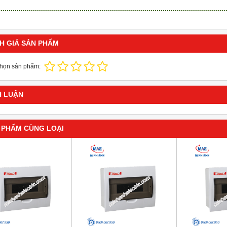
H GIÁ SẢN PHẨM
chọn sản phẩm:
H LUẬN
 PHẨM CÙNG LOẠI