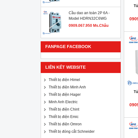
Tủ
Cầu dao an toàn 2P 6A -
Model HDRN32C6WG
090
0909.067.950 Ms.Châu
FANPAGE FACEBOOK
LIÊN KẾT WEBSITE
Thiết bị điện Himel
Thiết bị điện Minh Anh
Tủ
Thiết bị điện Hager
Minh Anh Electric
090
Thiết bị điện Chint
Thiết bị điện Emic
Thiết bị điện Omron
Thiết bị đóng cắt Schneider