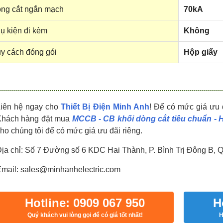
HDPZ50PR24IP30F
HDPZ50PR18IP30F
ng cắt ngắn mạch
70kA
0909.067.950 Ms.Châu
0909.067.950 Ms.Châu
ụ kiện đi kèm
Không
y cách đóng gói
Hộp giấy
Liên hệ ngay cho
Thiết Bị Điện Minh Anh
! Để có mức giá ưu 
Khách hàng đặt mua
MCCB - CB khối dòng cắt tiêu chuẩn -
ho chúng tôi để có mức giá ưu đãi riêng.
ịa chỉ: Số 7 Đường số 6 KDC Hai Thành, P. Bình Trị Đông B, 
mail: sales@minhanhelectric.com
Hotline: 0909 067 950
H
Quý khách vui lòng gọi để có giá tốt nhất!
H