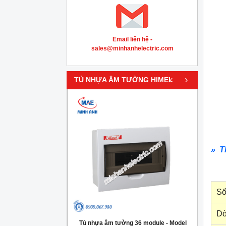
Email liên hệ -
sales@minhanhelectric.com
‹
›
TỦ NHỰA ÂM TƯỜNG HIMEL
» T
Số
Dò
g 4 module - Model
Tủ nhựa âm tường 36 module - Model
Tủ nh