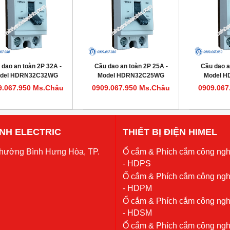
 dao an toàn 2P 32A -
Cầu dao an toàn 2P 25A -
Cầu dao a
del HDRN32C32WG
Model HDRN32C25WG
Model 
9.067.950 Ms.Châu
0909.067.950 Ms.Châu
0909.067
 ANH ELECTRIC
THIẾT BỊ ĐIỆN HIMEL
Phường Bình Hưng Hòa, TP.
Ổ cắm & Phích cắm công ngh
- HDPS
Ổ cắm & Phích cắm công ngh
- HDPM
Ổ cắm & Phích cắm công ngh
- HDSM
Ổ cắm & Phích cắm công ngh