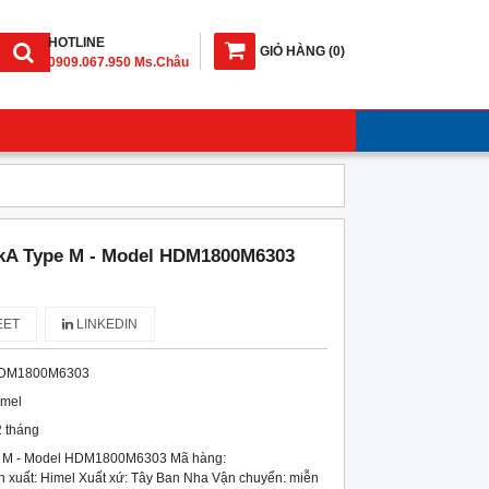
HOTLINE
GIỎ HÀNG
(
0
)
0909.067.950 Ms.Châu
kA Type M - Model HDM1800M6303
ET
LINKEDIN
DM1800M6303
imel
 tháng
 M - Model HDM1800M6303 Mã hàng:
uất: Himel Xuất xứ: Tây Ban Nha Vận chuyển: miễn