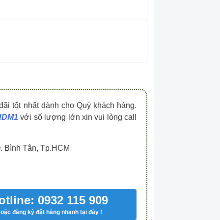
HDPZ50PR15IP30F
HDPZ50PR12IP30
0909.067.950 Ms.Châu
0909.067.950 Ms.
đãi tốt nhất dành cho Quý khách hàng.
 HDM1
với số lượng lớn xin vui lòng call
Q. Bình Tân, Tp.HCM
otline: 0932 115 909
oặc đăng ký đặt hàng nhanh tại đây !