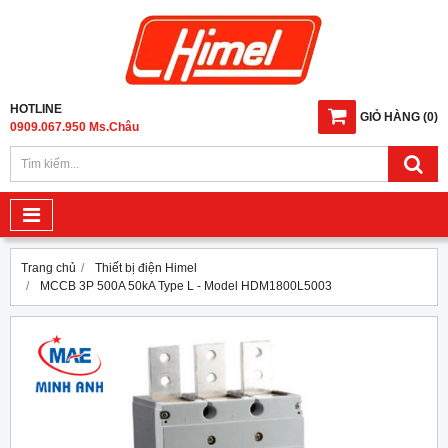
HOTLINE
GIỎ HÀNG
(
0
)
0909.067.950 Ms.Châu
Trang chủ
Thiết bị điện Himel
MCCB 3P 500A 50kA Type L - Model HDM1800L5003