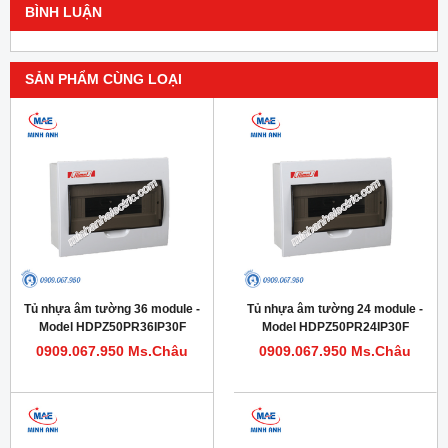
BÌNH LUẬN
SẢN PHẨM CÙNG LOẠI
Tủ nhựa âm tường 36 module -
Tủ nhựa âm tường 24 module -
Model HDPZ50PR36IP30F
Model HDPZ50PR24IP30F
0909.067.950 Ms.Châu
0909.067.950 Ms.Châu