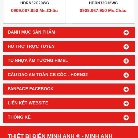
HDRN32C20WG
HDRN32C16WG
0909.067.950 Ms.Châu
0909.067.950 Ms.Châu
DANH MỤC SẢN PHẨM
HỔ TRỢ TRỰC TUYẾN
TỦ NHỰA ÂM TƯỜNG HIMEL
CẦU DAO AN TOÀN CB CÓC - HDRN32
FANPAGE FACEBOOK
LIÊN KẾT WEBSITE
THỐNG KÊ
THIẾT BỊ ĐIỆN MINH ANH ® - MINH ANH